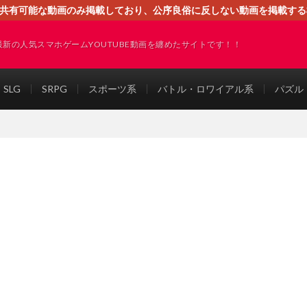
す。共有可能な動画のみ掲載しており、公序良俗に反しない動画を掲載す
ください。即刻対処させて頂きます。なお、同サイトはGoogleアド
最新の人気スマホゲームYOUTUBE動画を纏めたサイトです！！
SLG
SRPG
スポーツ系
バトル・ロワイアル系
パズル