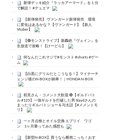
新弾デッキ紹介『ラッカアーマード』を１分
で解説！ #デュエマ
【新弾発売】 ヴァンガード新弾発売 環境
に変化はあるかな？【ヴァンガード】【新人
Vtuber】
【🔴モンストライブ】新轟絶『ヴェイン』を
生放送で攻略！【けーどら】
何なんだこれマジで#モンスト #shorts #ゲー
ム
【白黒にグリルだとこうなる！】マイナーチ
ェンジ後のN-BOXが納車！｜HONDA N-BOX
初見さん・コメント大歓迎 🔴【ギルドバト
ル #125】一強ギルドを打破した男 Slaydさんの
まったりギルバトショー＆与太話【#メメントモ
リ】
一ヶ月点検とオイル交換 エブリイ ワゴ
ン 1ヶ月乗ってみた感想も
【新型N-BOX】買うなら断然こっち！おす