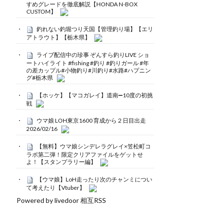
すめグレードを徹底解説【HONDA N-BOX
CUSTOM】
釣れない釣堀つり天国【管理釣り場】【エリ
アトラウト】【栃木県】
ライブ配信中の珍事 ぞんすら釣りLIVE ショ
ートハイライト #fishing #釣り #釣りガール #年
の差カップル#小物釣り#川釣り#水路#ハプニン
グ#栃木県
【ホッケ】【マコガレイ】道南➖10度の初挑
戦
ウマ娘 LOH東京1600 育成から２日目出走
2026/02/16
【無料】ウマ娘シンデレラグレイ×笠松町コ
ラボ第二弾！限定クリアファイルをゲットせ
よ！【スタンプラリー編】
【ウマ娘】LoH走ったり次のチャンミについ
て考えたり【Vtuber】
Powered by livedoor 相互RSS