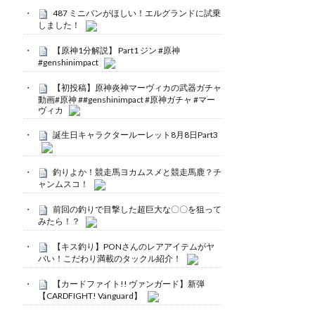
487 ミニバンがほしい！エルグランドに試乗
しました！
【原神1分解説】 Part1 ジン #原神
#genshinimpact
【初投稿】原神炎神マーヴィカの武器ガチャ
動画#原神 ##genshinimpact #原神ガチャ #マー
ヴィカ
誕生日キャラクタールーレット8月8日Part3
釣りよか！競走馬ヨカムスメと競走馬鹿？チ
ャンムスコ！
前回の釣りで目撃した超巨大な〇〇を狙って
みたら！？
【キス釣り】PONさんのレアアイテムがヤ
バい！こだわり満載のタックル紹介！
【カードファイト!! ヴァンガード】新弾
【CARDFIGHT! Vanguard】