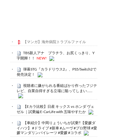
【マンガ】海外病院トラブルファイル
TBS新人アナ ブラチラ、お尻くっきり、Y
字開脚！！
NEW!
弾幕STG『カラドリウス2』、PS5/Switch2で
発売決定！
視聴者に嫌がられる番組ばかり作ったフジテ
レビ、自業自得すぎる立場に陥ってしまい……
【Eカラ比較】日産 キックス vs ホンダ ヴェ
ゼル ｜試乗編 E-CarLife with 五味やすたか
【車紹介】中岡りょういちが試乗‼️【愛媛ダ
イハツ】 #ドライブ #新車 #ムーヴ #プロ野球 #愛
媛マンダリンパイレーツ #愛媛 #コラボ