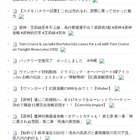
【スズキ ハスラー試乗】これは売れるわ…実際に乗って分かった魅
力
原神：艾莉絲至冬不上線，為什麼遲遲不出？原因有3點 #原神 #原神
攻略 #原神的日常 #艾莉絲 #至冬
Tom Cruise & Jay take the futuristic Lexus for a sit with Tom Cruise
on Tonight Show Leno 2002
バッテリー交換完了 ホッとしました #沖縄
ヴァンガード対戦動画 ドラゴニック・オーバーロード(櫂アイコ
ン)vs 主峰の伝説・エスタシオン “華馳弩樹” 【幻真覚醒環境】
【ヴァンガード】幻真覚醒のRRRをみてく！【Vtuber】
【原神】遂に二桁挑戦へ。全117キャラをルーレットでパーティー
決めて螺旋12層完全攻略目指す！！【Genshin Impact】
【原神】魔神任務最速攻略！オデットガチャも！ 第七章 第一幕「神
に愛されぬ雪国」第二幕「死魂の夜想曲」
【鮎釣り】岐阜遠征1泊2日！渇水の高原川と豪雨撤収の宮川下流…
双六川の釣行も！