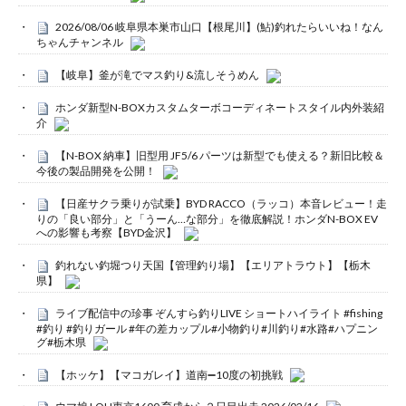
2026/08/06 岐阜県本巣市山口【根尾川】(鮎)釣れたらいいね！なん
ちゃんチャンネル
【岐阜】釜が滝でマス釣り&流しそうめん
ホンダ新型N-BOXカスタムターボコーディネートスタイル内外装紹
介
【N-BOX 納車】旧型用 JF5/6 パーツは新型でも使える？新旧比較＆
今後の製品開発を公開！
【日産サクラ乗りが試乗】BYD RACCO（ラッコ）本音レビュー！走
りの「良い部分」と「うーん…な部分」を徹底解説！ホンダN-BOX EV
への影響も考察【BYD金沢】
釣れない釣堀つり天国【管理釣り場】【エリアトラウト】【栃木
県】
ライブ配信中の珍事 ぞんすら釣りLIVE ショートハイライト #fishing
#釣り #釣りガール #年の差カップル#小物釣り#川釣り#水路#ハプニン
グ#栃木県
【ホッケ】【マコガレイ】道南➖10度の初挑戦