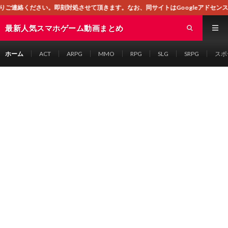
即刻対処させて頂きます。なお、同サイトはGoogleアドセンスによる広告を掲
最新人気スマホゲーム動画まとめ
ホーム
ACT
ARPG
MMO
RPG
SLG
SRPG
スポ