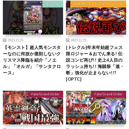
モンスト
ONE PIECE トレジャークルーズ
2023.12.25
2023.12.25
【モンスト】超人気モンスタ
[トレクル]年末年始超フェス
ーなのに何故か復刻しないク
限ロジャー＆おでん来る! 伝
リスマス降臨を紹介「ノエ
説コンビ再び!! 史上4人目の
ル」「オルガ」「サンタクロ
ラッシュ持ち!! 海賊祭「速・
ース」
斬」強化が止まらない!!?
[OPTC]
Fate/Grand Order
Fate/Grand Order