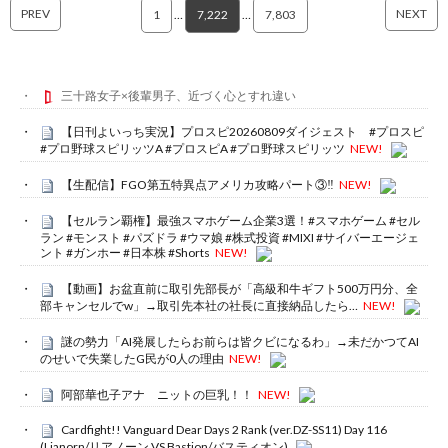
PREV
NEXT
1
…
7,222
…
7,803
三十路女子×後輩男子、近づく心とすれ違い
【日刊よいっち実況】プロスピ20260809ダイジェスト #プロスピ
#プロ野球スピリッツA #プロスピA #プロ野球スピリッツ
NEW!
【生配信】FGO第五特異点アメリカ攻略パート③‼️
NEW!
【セルラン覇権】最強スマホゲーム企業3選！#スマホゲーム #セル
ラン #モンスト #パズドラ #ウマ娘 #株式投資 #MIXI #サイバーエージェ
ント #ガンホー #日本株 #Shorts
NEW!
【動画】お盆直前に取引先部長が「高級和牛ギフト500万円分、全
部キャンセルでw」→取引先本社の社長に直接納品したら…
NEW!
謎の勢力「AI発展したらお前らは皆クビになるわ」→未だかつてAI
のせいで失業したG民が0人の理由
NEW!
阿部華也子アナ ニットの巨乳！！
NEW!
Cardfight!! Vanguard Dear Days 2 Rank (ver.DZ-SS11) Day 116
(Lianorn/リアノーン VS Bastion/バスティオン)