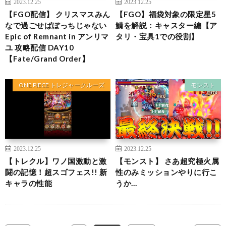
2023.12.25
2023.12.25
【FGO配信】 クリスマスみん
【FGO】福袋対象の限定星5
なで過ごせばぼっちじゃない
鯖を解説：キャスター編【ア
Epic of Remnant in アンリマ
タリ・宝具1での役割】
ユ 攻略配信 DAY10
【Fate/Grand Order】
ONE PIECE トレジャークルーズ
モンスト
2023.12.25
2023.12.25
【トレクル】ワノ国激動と激
【モンスト】 さあ超究極火属
闘の記憶！超スゴフェス!! 新
性のみミッションやりに行こ
キャラの性能
うか…