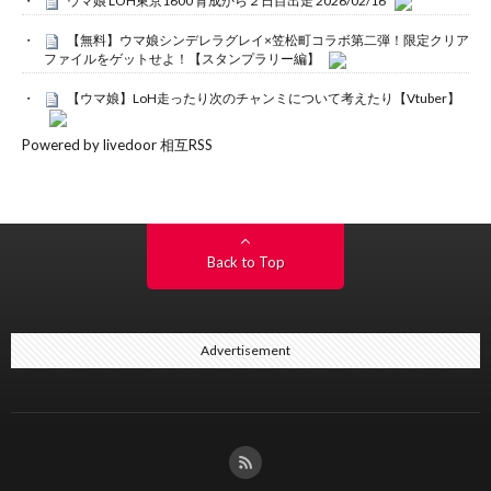
ウマ娘 LOH東京1600 育成から２日目出走 2026/02/16
【無料】ウマ娘シンデレラグレイ×笠松町コラボ第二弾！限定クリア
ファイルをゲットせよ！【スタンプラリー編】
【ウマ娘】LoH走ったり次のチャンミについて考えたり【Vtuber】
Powered by livedoor 相互RSS
Back to Top
Advertisement