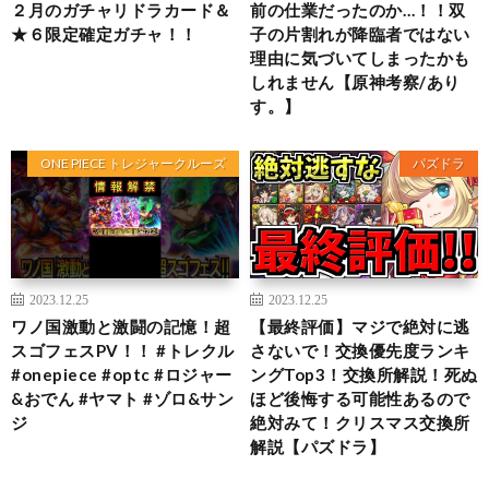
２月のガチャリドラカード＆
前の仕業だったのか…！！双
★６限定確定ガチャ！！
子の片割れが降臨者ではない
理由に気づいてしまったかも
しれません【原神考察/あり
す。】
ONE PIECE トレジャークルーズ
パズドラ
2023.12.25
2023.12.25
ワノ国激動と激闘の記憶！超
【最終評価】マジで絶対に逃
スゴフェスPV！！ #トレクル
さないで！交換優先度ランキ
#onepiece #optc #ロジャー
ングTop3！交換所解説！死ぬ
&おでん #ヤマト #ゾロ&サン
ほど後悔する可能性あるので
ジ
絶対みて！クリスマス交換所
解説【パズドラ】