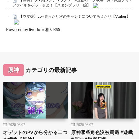
ファイルをゲットせよ！【スタンプラリー編】
【ウマ娘】LoH走ったり次のチャンミについて考えたり【Vtuber】
Powered by livedoor 相互RSS
原神
カテゴリの最新記事
2026.08.07
2026.08.07
オデットのPVから分かる二つ
原神哪些角色沒被罵過 #遊戲
の継承【原神】
#原神 #遊戲日常