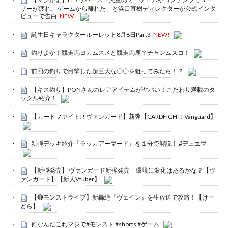
ザーが疲れ、ゲームから離れた」と浜口直樹ディレクターが公式インタ
ビューで告白
NEW!
誕生日キャラクタールーレット8月8日Part3
NEW!
釣りよか！競走馬ヨカムスメと競走馬鹿？チャンムスコ！
前回の釣りで目撃した超巨大な〇〇を狙ってみたら！？
【キス釣り】PONさんのレアアイテムがヤバい！こだわり満載のタ
ックル紹介！
【カードファイト!! ヴァンガード】新弾【CARDFIGHT! Vanguard】
新弾デッキ紹介『ラッカアーマード』を１分で解説！ #デュエマ
【新弾発売】 ヴァンガード新弾発売 環境に変化はあるかな？【ヴ
ァンガード】【新人Vtuber】
【🔴モンストライブ】新轟絶『ヴェイン』を生放送で攻略！【けー
どら】
何なんだこれマジで#モンスト #shorts #ゲーム