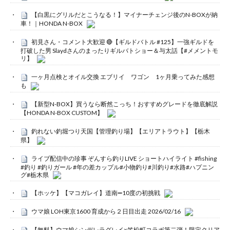
【白黒にグリルだとこうなる！】マイナーチェンジ後のN-BOXが納
車！｜HONDA N-BOX
初見さん・コメント大歓迎 🔴【ギルドバトル #125】一強ギルドを
打破した男 Slaydさんのまったりギルバトショー＆与太話【#メメントモ
リ】
一ヶ月点検とオイル交換 エブリイ ワゴン 1ヶ月乗ってみた感想
も
【新型N-BOX】買うなら断然こっち！おすすめグレードを徹底解説
【HONDA N-BOX CUSTOM】
釣れない釣堀つり天国【管理釣り場】【エリアトラウト】【栃木
県】
ライブ配信中の珍事 ぞんすら釣りLIVE ショートハイライト #fishing
#釣り #釣りガール #年の差カップル#小物釣り#川釣り#水路#ハプニン
グ#栃木県
【ホッケ】【マコガレイ】道南➖10度の初挑戦
ウマ娘 LOH東京1600 育成から２日目出走 2026/02/16
【無料】ウマ娘シンデレラグレイ×笠松町コラボ第二弾！限定クリア