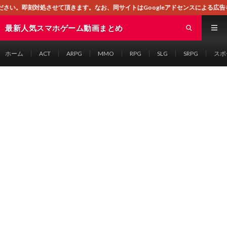
せて頂きます。なお、同サイトはGoogleアドセンスによる広告を掲載しておりま
最新人気スマホゲーム動画まとめ
ホーム
ACT
ARPG
MMO
RPG
SLG
SRPG
スポ