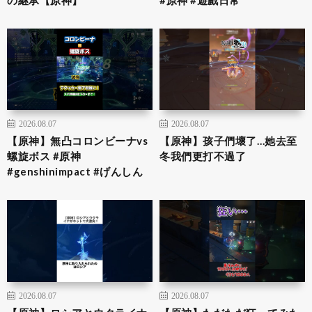
2026.08.07
2026.08.07
【原神】無凸コロンビーナvs
【原神】孩子們壞了…她去至
螺旋ボス #原神
冬我們更打不過了
#genshinimpact #げんしん
2026.08.07
2026.08.07