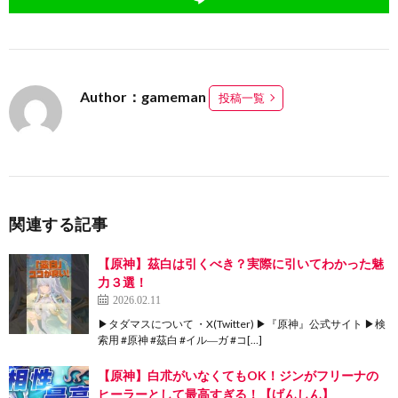
Author：gameman
投稿一覧
関連する記事
【原神】茲白は引くべき？実際に引いてわかった魅
力３選！
2026.02.11
▶タダマスについて ・X(Twitter) ▶『原神』公式サイト ▶検
索用 #原神 #茲白 #イル―ガ #コ[…]
【原神】白朮がいなくてもOK！ジンがフリーナの
ヒーラーとして最高すぎる！【げんしん】