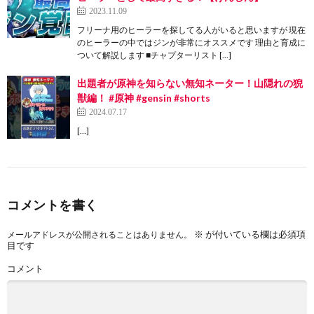
2023.11.09
フリーナ用のヒーラーを探してる人がいると思いますが 現在
のヒーラーの中ではジンが非常にオススメです 理由と育成に
ついて解説します ■チャプターリスト […]
出題者が原神を知らない無知ネーター！山隠れの猊
獣編！ #原神 #gensin #shorts
2024.07.17
[…]
コメントを書く
※
が付いている欄は必須項
メールアドレスが公開されることはありません。
目です
コメント