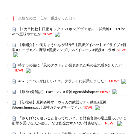
夫婦なのに、心が一番遠かった日々
【Eカラ比較】日産 キックス vs ホンダ ヴェゼル ｜試乗編 E-CarLife
with 五味やすたか
NEW!
【車紹介】中岡りょういちが試乗‼️【愛媛ダイハツ】 #ドライブ #新
車 #ムーヴ #プロ野球 #愛媛マンダリンパイレーツ #愛媛 #コラボ
NEW!
時オカの後に『風のタクト』が発表された時の空気感を知りたい
NEW!
487 ミニバンがほしい！エルグランドに試乗しました！
NEW!
【原神1分解説】 Part1 ジン #原神 #genshinimpact
NEW!
【初投稿】原神炎神マーヴィカの武器ガチャ動画#原神
##genshinimpact #原神ガチャ #マーヴィカ
NEW!
「さりげなく凄いこと言ってない？」と財務官僚の増上慢っぷりに
衝撃を受ける人が続出、なぜ官僚にすぎない財務省が……
NEW!
【マジかよ】FF7リバース「大量のミニゲームやコンテンツでユー