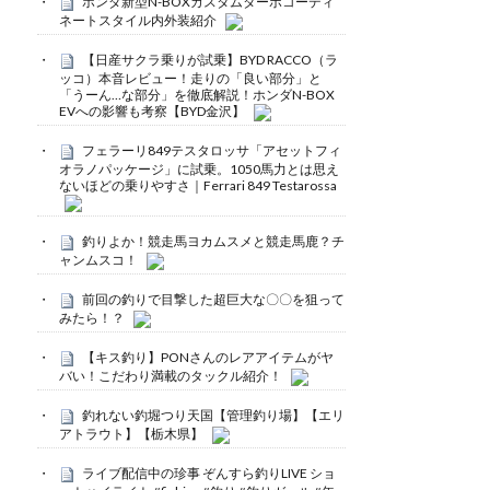
ホンダ新型N-BOXカスタムターボコーディ
ネートスタイル内外装紹介
【日産サクラ乗りが試乗】BYD RACCO（ラ
ッコ）本音レビュー！走りの「良い部分」と
「うーん…な部分」を徹底解説！ホンダN-BOX
EVへの影響も考察【BYD金沢】
フェラーリ849テスタロッサ「アセットフィ
オラノパッケージ」に試乗。1050馬力とは思え
ないほどの乗りやすさ｜Ferrari 849 Testarossa
釣りよか！競走馬ヨカムスメと競走馬鹿？チ
ャンムスコ！
前回の釣りで目撃した超巨大な〇〇を狙って
みたら！？
【キス釣り】PONさんのレアアイテムがヤ
バい！こだわり満載のタックル紹介！
釣れない釣堀つり天国【管理釣り場】【エリ
アトラウト】【栃木県】
ライブ配信中の珍事 ぞんすら釣りLIVE ショ