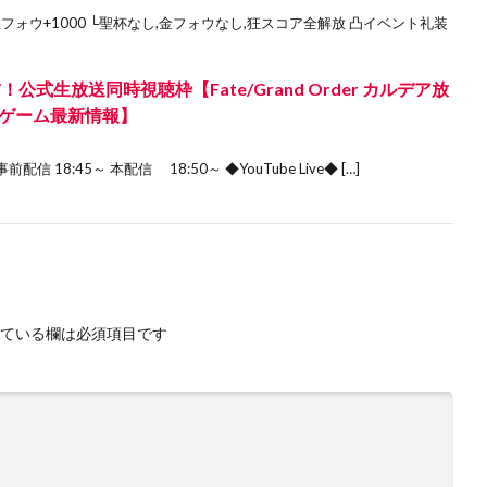
フォウ+1000 └聖杯なし,金フォウなし,狂スコア全解放 凸イベント礼装
式生放送同時視聴枠【Fate/Grand Order カルデア放
24＆ゲーム最新情報】
配信 18:45～ 本配信 18:50～ ◆YouTube Live◆ […]
ている欄は必須項目です