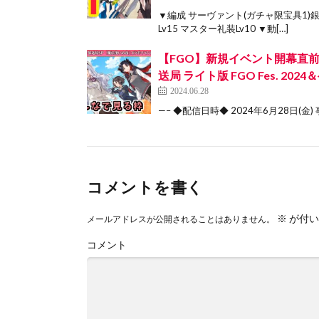
▼編成 サーヴァント(ガチャ限宝具1)銀
Lv15 マスター礼装Lv10 ▼動[…]
【FGO】新規イベント開幕直前！公
送局 ライト版 FGO Fes. 20
2024.06.28
—– ◆配信日時◆ 2024年6月28日(金) 事前
コメントを書く
※
が付い
メールアドレスが公開されることはありません。
コメント