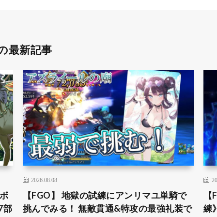
の最新記事
2026.08.08
20
ルボ
【FGO】 地獄の試練にアンリマユ単騎で
【
7部
挑んでみる！ 無敵貫通&特攻の最強礼装で
練