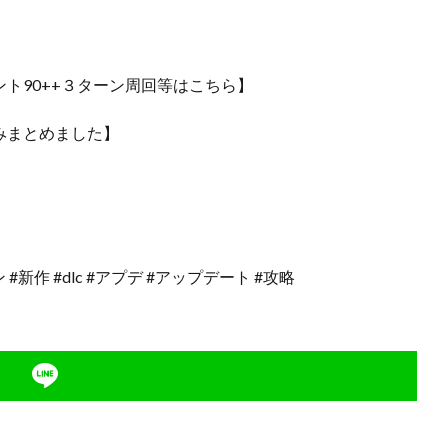
、イベント90++３ターン周回等はこちら】
具のみまとめました】
 #新作 #dlc #アプデ #アップデート #攻略