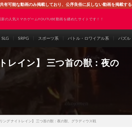
す。共有可能な動画のみ掲載しており、公序良俗に反しない動画を掲載す
ください。即刻対処させて頂きます。なお、同サイトはGoogleアド
最新の人気スマホゲームYOUTUBE動画を纏めたサイトです！！
SLG
SRPG
スポーツ系
バトル・ロワイアル系
パズル
トレイン】 三つ首の獣：夜の
リング ナイトレイン】 三つ首の獣：夜の獣、グラディウス戦