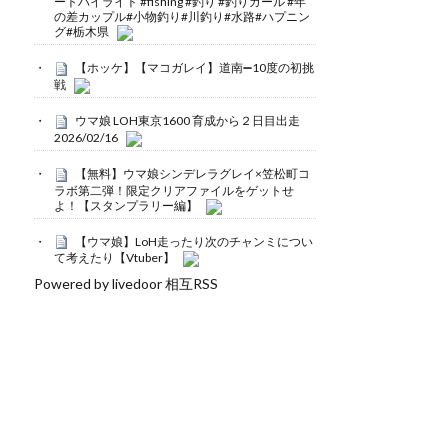
ートハイライト #fishing #釣り #釣りガール #年
の差カップル#小物釣り#川釣り#水路#ハプニン
グ#栃木県
【ホッケ】【マコガレイ】道南➖10度の初挑
戦
ウマ娘 LOH東京1600 育成から２日目出走
2026/02/16
【無料】ウマ娘シンデレラグレイ×笠松町コ
ラボ第二弾！限定クリアファイルをゲットせ
よ！【スタンプラリー編】
【ウマ娘】LoH走ったり次のチャンミについ
て考えたり【Vtuber】
Powered by livedoor 相互RSS