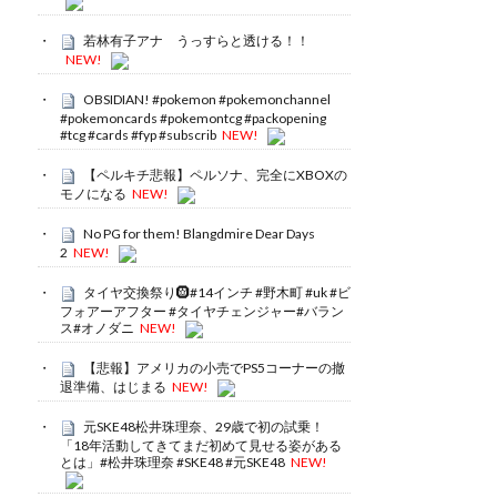
若林有子アナ うっすらと透ける！！
NEW!
OBSIDIAN! #pokemon #pokemonchannel
#pokemoncards #pokemontcg #packopening
#tcg #cards #fyp #subscrib
NEW!
【ペルキチ悲報】ペルソナ、完全にXBOXの
モノになる
NEW!
No PG for them! Blangdmire Dear Days
2
NEW!
タイヤ交換祭り🛞#14インチ #野木町 #uk #ビ
フォアーアフター #タイヤチェンジャー#バラン
ス#オノダニ
NEW!
【悲報】アメリカの小売でPS5コーナーの撤
退準備、はじまる
NEW!
元SKE48松井珠理奈、29歳で初の試乗！
「18年活動してきてまだ初めて見せる姿がある
とは」#松井珠理奈 #SKE48 #元SKE48
NEW!