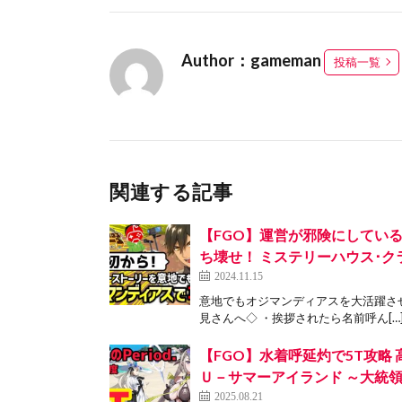
Author：gameman
投稿一覧
関連する記事
【FGO】運営が邪険にしてい
ち壊せ！ ミステリーハウス･クラフタ
2024.11.15
意地でもオジマンディアスを大活躍させます
見さんへ◇ ・挨拶されたら名前呼ん[…
【FGO】水着呼延灼で5T攻略 高
Ｕ－サマーアイランド ～大統
2025.08.21