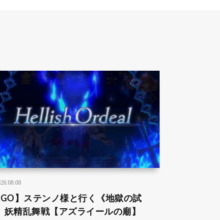
26.08.08
FGO】ステンノ様と行く《地獄の試
》妖精乱舞戦【アズライールの廟】