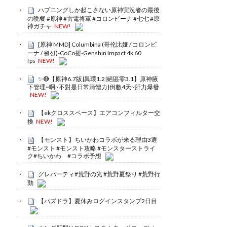
ハプニングしか起こさない原神実況者の最後
の晩餐 #原神 #雷電将軍 #コロンビーナ #七七 #原
神ガチャ
NEW!
[原神 MMD] Columbina (哥伦比娅 / コロンビ
ーナ / 원신)-CoCo摇-Genshin Impact 4k 60
fps
NEW!
✨🔴【原神6.7版|異環1.2|絕區零3.1】原神腋
下管理~啊~不對是日常清體力|倒數4天~肝力爆發
NEW!
【ekクロススペース】エアコンフィルター交
換
NEW!
【モンスト】ちいかわコラボが来る理由3選
#モンスト #モンスト攻略 #モンスターストライ
ク#ちいかわ #コラボ予想
グレパーティ#荒野の光 #荒野夏祭り #荒野行
動
【パズドラ】夏休みログインスタンプ2日目