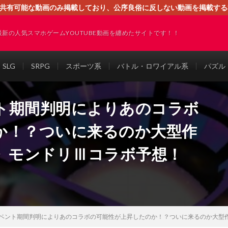
す。共有可能な動画のみ掲載しており、公序良俗に反しない動画を掲載す
ください。即刻対処させて頂きます。なお、同サイトはGoogleアド
最新の人気スマホゲームYOUTUBE動画を纏めたサイトです！！
SLG
SRPG
スポーツ系
バトル・ロワイアル系
パズル
ト期間判明によりあのコラボ
か！？ついに来るのか大型作
EⅢ》モンドリⅢコラボ予想！
ベント期間判明によりあのコラボの可能性が上昇したのか！？ついに来るのか大型作品