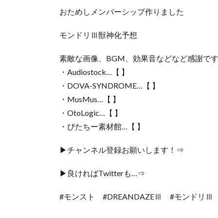
おためしメンバーシップ作りました
モンドリⅢ獣神化予想
素敵な画像、BGM、効果音などなど感謝です
・Audiostock…【 】
・DOVA-SYNDROME…【 】
・MusMus…【 】
・OtoLogic…【 】
・びたちー素材館…【 】
▶チャンネル登録お願いします！⇒
▶良ければTwitterも…⇒
#モンスト #DREANDAZEⅢ #モンドリⅢ