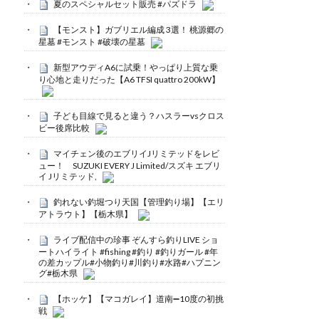
夏のスペシャルセット販売 #パズドラ
【モンスト】ガブリエル編成 3選！ 桃源郷の
星墓 #モンスト #破壊の星墓
新型アウディA6に試乗！やっぱり上質な乗
り心地と走りだった【A6 TFSI quattro 200kW】
子ども目線で見ると違う？ハスラーvsクロス
ビー後席比較
マイチェン後のエブリイJリミテッドをレビ
ュー！ SUZUKI EVERY J Limited/スズキ エブリ
イ Jリミテッド,
釣れない釣堀つり天国【管理釣り場】【エリ
アトラウト】【栃木県】
ライブ配信中の珍事 ぞんすら釣りLIVE ショ
ートハイライト #fishing #釣り #釣りガール #年
の差カップル#小物釣り#川釣り#水路#ハプニン
グ#栃木県
【ホッケ】【マコガレイ】道南➖10度の初挑
戦