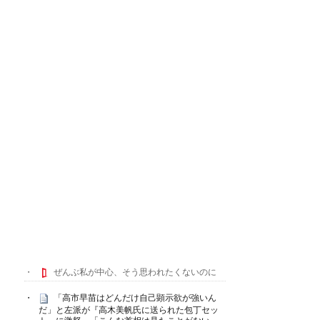
ぜんぶ私が中心、そう思われたくないのに
「高市早苗はどんだけ自己顕示欲が強いん
だ」と左派が『高木美帆氏に送られた包丁セッ