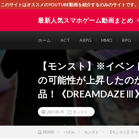
このサイトはオススメのYOUTUBE動画を紹介するのみのサイトで
いましたら、下記お問合せよりご連絡
最新人気スマホゲーム動画まとめ
ホーム
ACT
ARPG
MMO
RPG
【モンスト】※イベン
の可能性が上昇したの
品！《DREAMDAZ
2025.06.29
モンスト
パズル
モンスト
【モンスト】※イ
HOME