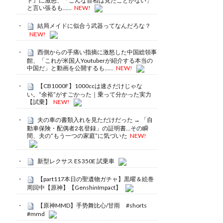
ト』に激怒、「こんな首相は見たことがない」
と言い張るも……
NEW!
結局メイドに似合う武器ってなんだろな？
NEW!
西側からの手痛い指摘に激怒した中国総領事
館、「これが米国人Youtuberが紹介する本当の
中国だ」と動画を公開するも……
NEW!
【CB1000F】1000ccは速さだけじゃな
い。“余裕”がすごかった｜乗って分かった実力
【試乗】
NEW!
夫の車の書類入れを見ただけだった → 「自
動車保険・配偶者2名登録」の証明書…その瞬
間、夫の“もう一つの家庭”に気づいた
NEW!
新型レクサス ES 350E 試乗車
【part117本日の聖遺物ガチャ】黒曜＆絵巻
周回中【原神】【GenshinImpact】
【原神MMD】手势舞比心/甘雨 #shorts
#mmd