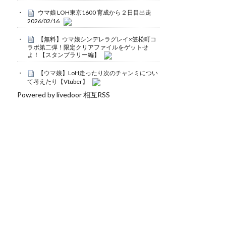
ウマ娘 LOH東京1600 育成から２日目出走
2026/02/16
【無料】ウマ娘シンデレラグレイ×笠松町コ
ラボ第二弾！限定クリアファイルをゲットせ
よ！【スタンプラリー編】
【ウマ娘】LoH走ったり次のチャンミについ
て考えたり【Vtuber】
Powered by livedoor 相互RSS