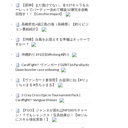
【原神】まだ負けてない。全117キャラをル
ーレットでパーティー決めて螺旋12層完全攻略
目指す！！【Genshin Impact】
高橋哲也×福江島の海（長崎県）【釣りビジ
ョン番組紹介】
【沖縄】台風をお迎えする準備はオッケーで
すかー？
沖縄釣り191日目#fishing #釣り
CardFight!! ヴァンガードDZBT16 Parallactic
Dawn booster case unboxing
【ヴァンガード参加型】お盆前にね【#りょ
くちゃまる #生ちゃまる】
3 Cray Cross Epic in Tournament Pack |
Cardfight!! Vanguard News
【FGO】ジャンヌが居ればNP100％チャー
ジ！？でもシャンクス！宝具効果が！【Wジル
にスキル強化実装！】