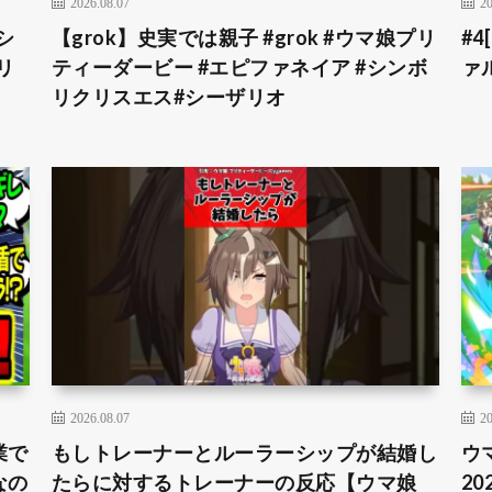
2026.08.07
20
シ
【grok】史実では親子 #grok #ウマ娘プリ
#
リ
ティーダービー #エピファネイア #シンボ
ァ
リクリスエス#シーザリオ
2026.08.07
20
業で
もしトレーナーとルーラーシップが結婚し
ウ
なの
たらに対するトレーナーの反応【ウマ娘
20