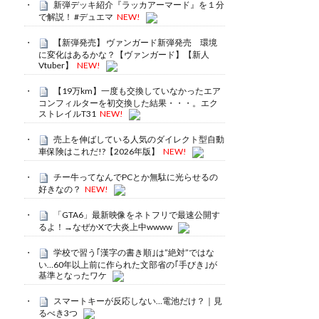
新弾デッキ紹介『ラッカアーマード』を１分
で解説！ #デュエマ
NEW!
【新弾発売】 ヴァンガード新弾発売 環境
に変化はあるかな？【ヴァンガード】【新人
Vtuber】
NEW!
【19万km】一度も交換していなかったエア
コンフィルターを初交換した結果・・・。エク
ストレイルT31
NEW!
売上を伸ばしている人気のダイレクト型自動
車保険はこれだ!?【2026年版】
NEW!
チー牛ってなんでPCとか無駄に光らせるの
好きなの？
NEW!
「GTA6」最新映像をネトフリで最速公開す
るよ！→なぜかXで大炎上中wwww
学校で習う｢漢字の書き順｣は”絶対”ではな
い…60年以上前に作られた文部省の｢手びき｣が
基準となったワケ
スマートキーが反応しない…電池だけ？｜見
るべき3つ