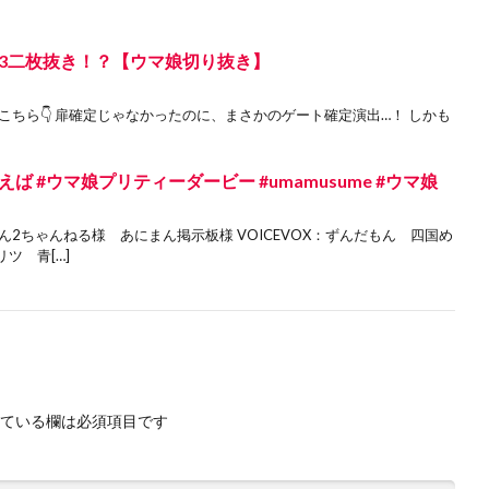
3二枚抜き！？【ウマ娘切り抜き】
こちら👇 扉確定じゃなかったのに、まさかのゲート確定演出…！ しかも
 #ウマ娘プリティーダービー #umamusume #ウマ娘
2ちゃんねる様 あにまん掲示板様 VOICEVOX：ずんだもん 四国め
ツ 青[…]
ている欄は必須項目です