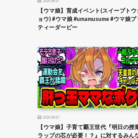
2026.08.07
【ウマ娘】育成イベント(スイープトウ
ョウ) #ウマ娘 #umamusume #ウマ娘プ
ティーダービー
2026.08.07
【ウマ娘】子育て覇王世代『明日の授
ラップの芯が必要！？』に対するみん