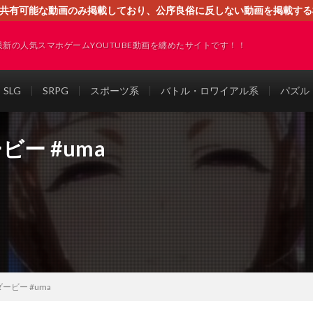
す。共有可能な動画のみ掲載しており、公序良俗に反しない動画を掲載す
ください。即刻対処させて頂きます。なお、同サイトはGoogleアド
最新の人気スマホゲームYOUTUBE動画を纏めたサイトです！！
SLG
SRPG
スポーツ系
バトル・ロワイアル系
パズル
ー #uma
ービー #uma