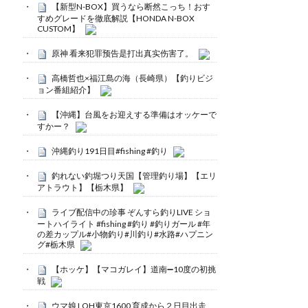
【新型N-BOX】買うなら断然こっち！おす
すめグレードを徹底解説【HONDA N-BOX
CUSTOM】
原神 看来犯罪预告是打出真实伤害了。
高橋哲也×福江島の海（長崎県）【釣りビジ
ョン番組紹介】
【沖縄】台風をお迎えする準備はオッケーで
すかー？
沖縄釣り191日目#fishing #釣り
釣れない釣堀つり天国【管理釣り場】【エリ
アトラウト】【栃木県】
ライブ配信中の珍事 ぞんすら釣りLIVE ショ
ートハイライト #fishing #釣り #釣りガール #年
の差カップル#小物釣り#川釣り#水路#ハプニン
グ#栃木県
【ホッケ】【マコガレイ】道南➖10度の初挑
戦
ウマ娘 LOH東京1600 育成から２日目出走