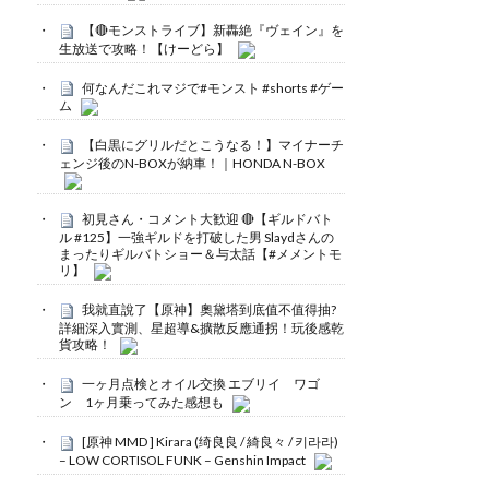
【🔴モンストライブ】新轟絶『ヴェイン』を
生放送で攻略！【けーどら】
何なんだこれマジで#モンスト #shorts #ゲー
ム
【白黒にグリルだとこうなる！】マイナーチ
ェンジ後のN-BOXが納車！｜HONDA N-BOX
初見さん・コメント大歓迎 🔴【ギルドバト
ル #125】一強ギルドを打破した男 Slaydさんの
まったりギルバトショー＆与太話【#メメントモ
リ】
我就直說了【原神】奧黛塔到底值不值得抽?
詳細深入實測、星超導&擴散反應通拐！玩後感乾
貨攻略！
一ヶ月点検とオイル交換 エブリイ ワゴ
ン 1ヶ月乗ってみた感想も
[原神 MMD ] Kirara (绮良良 / 綺良々 / 키라라)
– LOW CORTISOL FUNK – Genshin Impact