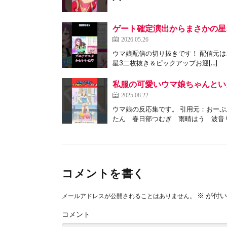
ゲート確定演出からまさかの星
2026.05.26
ウマ娘配信の切り抜きです！ 配信元は
星3二枚抜き＆ピックアップお迎[…]
私服の可愛いウマ娘ちゃんといえば
2025.08.22
ウマ娘の反応集です。 引用元：おーぷん
たん 春日部つむぎ 雨晴はう 波音リ
コメントを書く
※
が付い
メールアドレスが公開されることはありません。
コメント