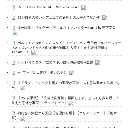
I NEED This One to Hit… | Weiss Schwarz
11秒自分の描いたデュエマの蒼斬しのぶをAIで動かす
海外試乗！ フェラーリ アマルフィ スパイダー Part.1 by 島下泰久
ポルシェ 718ケイマン スタイルエディション 専用色「ルビースター
ネオ」左ハンドルの6速MT車が買取り入庫！しかも走行距離は
456km！！
#fgo レオニダス一世のスキル強化 #fgo攻略 #歴史
M4フォギルエ裏話【モンスト】
【ドラクエウォーク】魔力の宝鞭が実装。ある意味助かる武器でし
た。
【RS3試乗後】「完全上位互換」撤回します。じっくり振り返って
見えた意外な事実 [ドライブトーク]
釣れない釣堀つり天国【管理釣り場】【エリアトラウト】【栃木
県】