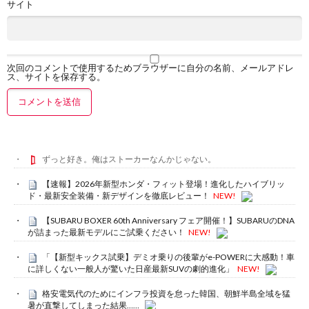
サイト
次回のコメントで使用するためブラウザーに自分の名前、メールアドレ
ス、サイトを保存する。
ずっと好き。俺はストーカーなんかじゃない。
【速報】2026年新型ホンダ・フィット登場！進化したハイブリッ
ド・最新安全装備・新デザインを徹底レビュー！
NEW!
【SUBARU BOXER 60th Anniversary フェア開催！】SUBARUのDNA
が詰まった最新モデルにご試乗ください！
NEW!
「【新型キックス試乗】デミオ乗りの後輩がe-POWERに大感動！車
に詳しくない一般人が驚いた日産最新SUVの劇的進化」
NEW!
格安電気代のためにインフラ投資を怠った韓国、朝鮮半島全域を猛
暑が直撃してしまった結果……