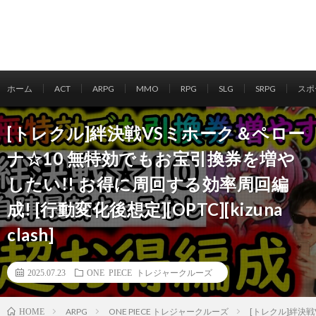
ホーム
ACT
ARPG
MMO
RPG
SLG
SRPG
スポ
[トレクル]絆決戦VSミホーク＆ペロー
ナ☆10 無特効でもお宝引換券を増や
したい!! お得に周回する効率周回編
成! [行動変化後想定][OPTC][kizuna
clash]
2025.07.23
ONE PIECE トレジャークルーズ
ARPG
ONE PIECE トレジャークルーズ
[トレクル]絆決戦V
HOME