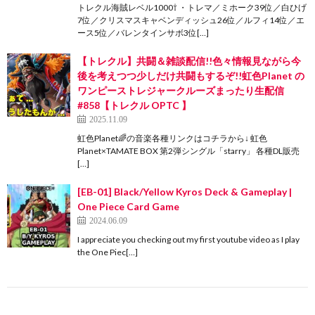
トレクル海賊レベル1000⇧ ・トレマ／ミホーク39位／白ひげ
7位／クリスマスキャベンディッシュ26位／ルフィ14位／エ
ース5位／バレンタインサボ3位[…]
【トレクル】共闘＆雑談配信!!色々情報見ながら今
後を考えつつ少しだけ共闘もするぞ!!虹色Planet の
ワンピーストレジャークルーズまったり生配信
#858【トレクル OPTC 】
2025.11.09
虹色Planet🌈の音楽各種リンクはコチラから↓ 虹色
Planet×TAMATE BOX 第2弾シングル「starry」 各種DL販売
[…]
[EB-01] Black/Yellow Kyros Deck & Gameplay |
One Piece Card Game
2024.06.09
I appreciate you checking out my first youtube video as I play
the One Piec[…]