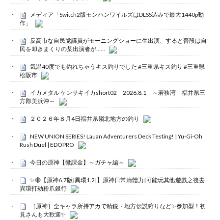
メディア「Switch2版モンハンワイルズはDLSS込みで最大1440p動
作」
反高市な自民党議員がモーニングショーに生出演、すると普段は自
民を叩きまくりの某出演者が……
気温40度でも釣れちゃうキス釣りでした #三重県キス釣り #三重県
松阪市
イカメタル ケンサキイカshort02 2026.8.1 ～若狭湾 福井県三
方郡美浜沖～
２０２６年８月4日福井県嶺北地方の釣り
NEW UNION SERIES! Lauan Adventurers Deck Testing! | Yu-Gi-Oh
Rush Duel | EDOPRO
今日の原神【微課金】～ガチャ編～
✨🔴【原神6.7版|異環1.2|】原神日常清體力|可能玩其他遊戲之後去
異環打劫粉爪銀行
［原神］全キャラ所持アカで精鋭・地方伝説狩りなど✨参加型！初
見さんも大歓迎✨