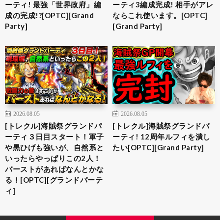
ーティ! 最強「世界政府」編
ーティ3編成完成! 相手がアレ
成の完成!?[OPTC][Grand
ならこれ使います。[OPTC]
Party]
[Grand Party]
2026.08.05
2026.08.05
[トレクル]海賊祭グランドパ
[トレクル]海賊祭グランドパ
ーティ３日目スタート！軍子
ーティ! 12周年ルフィを潰し
や黒ひげも強いが、自然系と
たい[OPTC][Grand Party]
いったらやっぱりこの2人！
バーストがあればなんとかな
る！[OPTC][グランドパーテ
ィ]