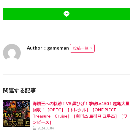
Author：gameman
投稿一覧
関連する記事
海賊王への軌跡！VS 黒ひげ！撃破Lv.150！超亀大量
回収！［OPTC］［トレクル］［ONE PIECE
Treasure Cruise］［원피스 트레져 크루즈］［ワ
ンピース］
2024.05.04