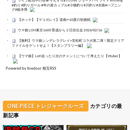
ライブ配信中の珍事 ぞんすら釣りLIVE ショートハイライト #fishing
#釣り #釣りガール #年の差カップル#小物釣り#川釣り#水路#ハプニン
グ#栃木県
【ホッケ】【マコガレイ】道南➖10度の初挑戦
ウマ娘 LOH東京1600 育成から２日目出走 2026/02/16
【無料】ウマ娘シンデレラグレイ×笠松町コラボ第二弾！限定クリア
ファイルをゲットせよ！【スタンプラリー編】
【ウマ娘】LoH走ったり次のチャンミについて考えたり【Vtuber】
Powered by livedoor 相互RSS
ONE PIECE トレジャークルーズ
カテゴリの最
新記事