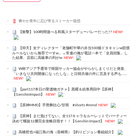
爽やか青年に忍び寄るストーカー疑惑
【衝撃】100時間遊べる和風スターデューバレーだった!?
NEW!
【仰天】女ディレクター「老舗町中華の弁当500個ドタキャンw賠償
ルールないから無罪でーすw」→常連の俺が電話一本で「全員招集」し
た結果、店前に高級車の列がw
NEW!
W杯アジア予選等で韓国サッカー協会がやらかしまくりだと発覚、
「いきなり共同開催になったしな」と日韓共催の件に言及する声も……
NEW!
【part117本日の聖遺物ガチャ】黒曜＆絵巻周回中【原神】
【GenshinImpact】
NEW!
【原神MMD】手势舞比心/甘雨 #shorts #mmd
NEW!
【原神】まだ負けてない。全117キャラをルーレットでパーティー
決めて螺旋12層完全攻略目指す！！【Genshin Impact】
NEW!
高橋哲也×福江島の海（長崎県）【釣りビジョン番組紹介】