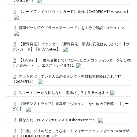
ックル紹介！
【カードファイト!! ヴァンガード】新弾【CARDFIGHT! Vanguard】
新弾デッキ紹介『ラッカアーマード』を１分で解説！ #デュエマ
【新弾発売】 ヴァンガード新弾発売 環境に変化はあるかな？【ヴ
ァンガード】【新人Vtuber】
【19万km】一度も交換していなかったエアコンフィルターを初交換
した結果・・・。エクストレイルT31
売上を伸ばしている人気のダイレクト型自動車保険はこれだ!?
【2026年版】
スマートキーが反応しない…電池だけ？｜見るべき3つ
【🔴モンストライブ】新轟絶『ヴェイン』を生放送で攻略！【けー
どら】
何なんだこれマジで#モンスト #shorts #ゲーム
【白黒にグリルだとこうなる！】マイナーチェンジ後のN-BOXが納
車！｜HONDA N-BOX