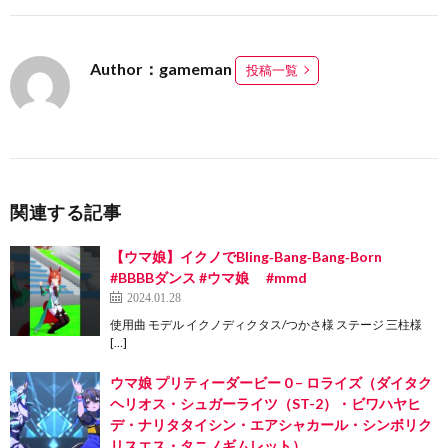
Author：gameman
投稿一覧
関連する記事
【ウマ娘】イクノでBling‐Bang‐Bang‐Born
#BBBBダンス #ウマ娘 #mmd
2024.01.28
使用曲 モデル イクノディクタス/つかさ様 ステージ 三柱様
[…]
ウマ娘 プリティーダービー 0 – ロライズ（ダイタク
ヘリオス・シュガーライツ（ST-2）・ビワハヤヒ
デ・ナリタタイシン・エアシャカール・シンボリク
リスエス・タニノギムレット）