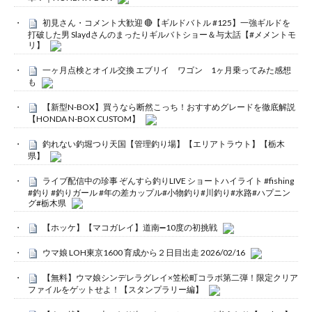
初見さん・コメント大歓迎 🔴【ギルドバトル #125】一強ギルドを
打破した男 Slaydさんのまったりギルバトショー＆与太話【#メメントモ
リ】
一ヶ月点検とオイル交換 エブリイ ワゴン 1ヶ月乗ってみた感想
も
【新型N-BOX】買うなら断然こっち！おすすめグレードを徹底解説
【HONDA N-BOX CUSTOM】
釣れない釣堀つり天国【管理釣り場】【エリアトラウト】【栃木
県】
ライブ配信中の珍事 ぞんすら釣りLIVE ショートハイライト #fishing
#釣り #釣りガール #年の差カップル#小物釣り#川釣り#水路#ハプニン
グ#栃木県
【ホッケ】【マコガレイ】道南➖10度の初挑戦
ウマ娘 LOH東京1600 育成から２日目出走 2026/02/16
【無料】ウマ娘シンデレラグレイ×笠松町コラボ第二弾！限定クリア
ファイルをゲットせよ！【スタンプラリー編】