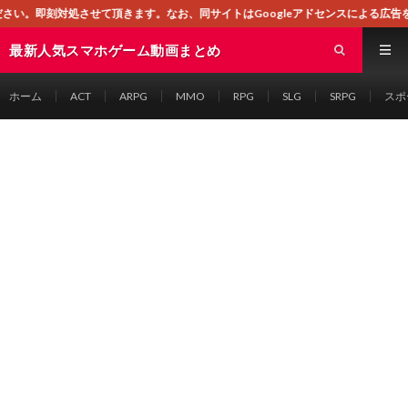
頂きます。なお、同サイトはGoogleアドセンスによる広告を掲載しております。
最新人気スマホゲーム動画まとめ
ホーム
ACT
ARPG
MMO
RPG
SLG
SRPG
スポ