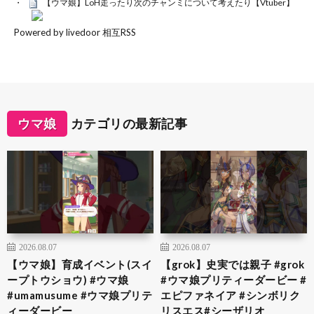
【ウマ娘】LoH走ったり次のチャンミについて考えたり【Vtuber】
Powered by livedoor 相互RSS
ウマ娘
カテゴリの最新記事
2026.08.07
2026.08.07
【ウマ娘】育成イベント(スイ
【grok】史実では親子 #grok
ープトウショウ) #ウマ娘
#ウマ娘プリティーダービー #
#umamusume #ウマ娘プリテ
エピファネイア #シンボリク
ィーダービー
リスエス#シーザリオ