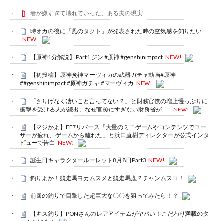
妻が嫌すぎて壊れていった、ある夫の現実
時オカの後に『風のタクト』が発表された時の空気感を知りたい
NEW!
【原神1分解説】 Part1 ジン #原神 #genshinimpact
NEW!
【初投稿】原神炎神マーヴィカの武器ガチャ動画#原神
##genshinimpact #原神ガチャ #マーヴィカ
NEW!
「さりげなく凄いこと言ってない？」と財務官僚の増上慢っぷりに
衝撃を受ける人が続出、なぜ官僚にすぎない財務省が……
NEW!
【マジかよ】FF7リバース「大量のミニゲームやコンテンツでユー
ザーが疲れ、ゲームから離れた」と浜口直樹ディレクターが公式インタ
ビューで告白
NEW!
誕生日キャラクタールーレット8月8日Part3
NEW!
釣りよか！競走馬ヨカムスメと競走馬鹿？チャンムスコ！
前回の釣りで目撃した超巨大な〇〇を狙ってみたら！？
【キス釣り】PONさんのレアアイテムがヤバい！こだわり満載のタ