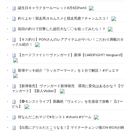
誕生日キャラクタールーレット8月8日Part3
釣りよか！競走馬ヨカムスメと競走馬鹿？チャンムスコ！
前回の釣りで目撃した超巨大な〇〇を狙ってみたら！？
【キス釣り】PONさんのレアアイテムがヤバい！こだわり満載のタ
ックル紹介！
【カードファイト!! ヴァンガード】新弾【CARDFIGHT! Vanguard】
新弾デッキ紹介『ラッカアーマード』を１分で解説！ #デュエマ
【新弾発売】 ヴァンガード新弾発売 環境に変化はあるかな？【ヴ
ァンガード】【新人Vtuber】
【🔴モンストライブ】新轟絶『ヴェイン』を生放送で攻略！【けー
どら】
何なんだこれマジで#モンスト #shorts #ゲーム
【白黒にグリルだとこうなる！】マイナーチェンジ後のN-BOXが納