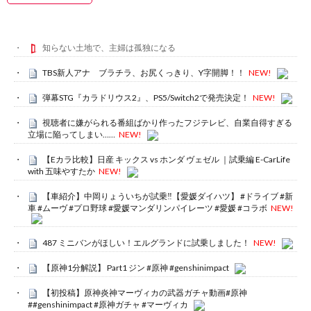
知らない土地で、主婦は孤独になる
TBS新人アナ ブラチラ、お尻くっきり、Y字開脚！！
NEW!
弾幕STG『カラドリウス2』、PS5/Switch2で発売決定！
NEW!
視聴者に嫌がられる番組ばかり作ったフジテレビ、自業自得すぎる
立場に陥ってしまい……
NEW!
【Eカラ比較】日産 キックス vs ホンダ ヴェゼル ｜試乗編 E-CarLife
with 五味やすたか
NEW!
【車紹介】中岡りょういちが試乗‼️【愛媛ダイハツ】 #ドライブ #新
車 #ムーヴ #プロ野球 #愛媛マンダリンパイレーツ #愛媛 #コラボ
NEW!
487 ミニバンがほしい！エルグランドに試乗しました！
NEW!
【原神1分解説】 Part1 ジン #原神 #genshinimpact
【初投稿】原神炎神マーヴィカの武器ガチャ動画#原神
##genshinimpact #原神ガチャ #マーヴィカ