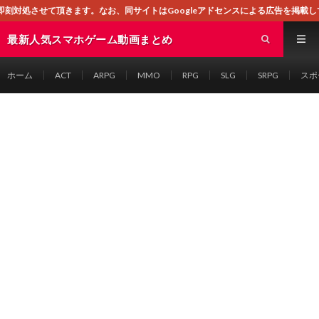
。なお、同サイトはGoogleアドセンスによる広告を掲載しております。
最新人気スマホゲーム動画まとめ
ホーム
ACT
ARPG
MMO
RPG
SLG
SRPG
スポ