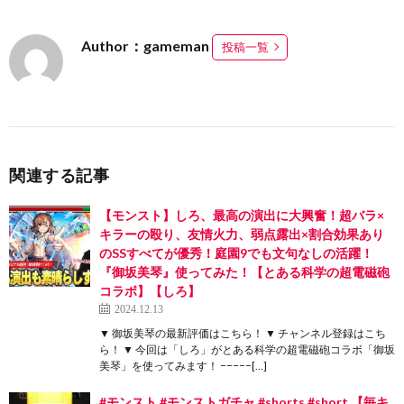
Author：gameman
投稿一覧
関連する記事
【モンスト】しろ、最高の演出に大興奮！超バラ×
キラーの殴り、友情火力、弱点露出×割合効果あり
のSSすべてが優秀！庭園9でも文句なしの活躍！
『御坂美琴』使ってみた！【とある科学の超電磁砲
コラボ】【しろ】
2024.12.13
▼ 御坂美琴の最新評価はこちら！ ▼ チャンネル登録はこち
ら！ ▼ 今回は「しろ」がとある科学の超電磁砲コラボ「御坂
美琴」を使ってみます！ −−−−−[…]
#モンスト #モンストガチャ #shorts #short 【毎キ