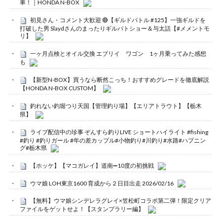
車！｜HONDA N-BOX
初見さん・コメント大歓迎 🔴【ギルドバトル #125】一強ギルドを
打破した男 Slaydさんのまったりギルバトショー＆与太話【#メメントモ
リ】
一ヶ月点検とオイル交換 エブリイ ワゴン 1ヶ月乗ってみた感想
も
【新型N-BOX】買うなら断然こっち！おすすめグレードを徹底解説
【HONDA N-BOX CUSTOM】
釣れない釣堀つり天国【管理釣り場】【エリアトラウト】【栃木
県】
ライブ配信中の珍事 ぞんすら釣りLIVE ショートハイライト #fishing
#釣り #釣りガール #年の差カップル#小物釣り#川釣り#水路#ハプニン
グ#栃木県
【ホッケ】【マコガレイ】道南➖10度の初挑戦
ウマ娘 LOH東京1600 育成から２日目出走 2026/02/16
【無料】ウマ娘シンデレラグレイ×笠松町コラボ第二弾！限定クリア
ファイルをゲットせよ！【スタンプラリー編】