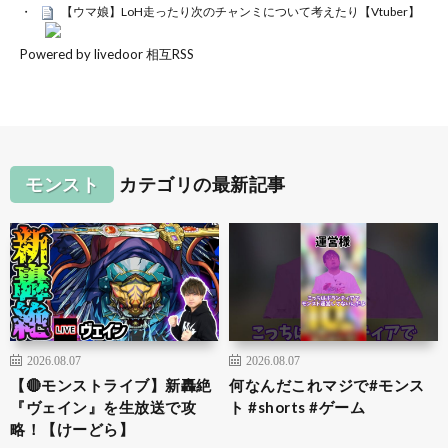
【ウマ娘】LoH走ったり次のチャンミについて考えたり【Vtuber】
Powered by livedoor 相互RSS
モンスト
カテゴリの最新記事
2026.08.07
2026.08.07
【🔴モンストライブ】新轟絶
何なんだこれマジで#モンス
『ヴェイン』を生放送で攻
ト #shorts #ゲーム
略！【けーどら】