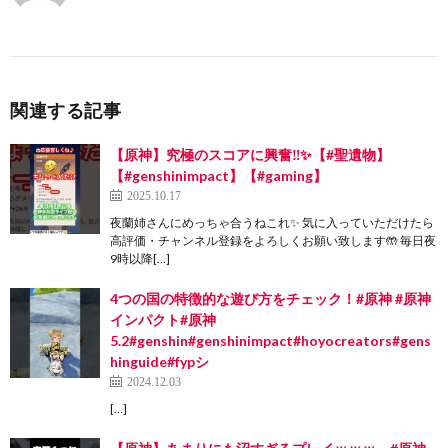
関連する記事
【原神】究極のスコアに興奮‼️✨【#聖遺物】
【#genshinimpact】【#gaming】
2025.10.17
夜蘭姉さんにめっちゃ合うねこれ✨ 気に入っていただけたら
高評価・チャンネル登録をよろしくお願い致します🤲 毎日夜
9時以降[…]
4つの国の特徴的な遊び方をチェック！#原神 #原神
インパクト#原神
5.2#genshin#genshinimpact#hoyocreators#gens
hinguide#fypシ
2024.12.03
[…]