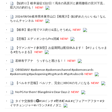
【鮎釣り】岐阜遠征1泊2日！渇水の高原川と豪雨撤収の宮川下流…
双六川の釣行も！
NEW!
2026/08/06 岐阜県本巣市山口【根尾川】(鮎)釣れたらいいね！なん
ちゃんチャンネル
NEW!
【岐阜】釜が滝でマス釣り&流しそうめん
NEW!
【悲報】エディオンからPro消滅
NEW!
【ヴァンガード参加型】お盆期間は配信休みます！【#りょくちゃま
る #生ちゃまる】
NEW!
若林有子アナ うっすらと透ける！！
NEW!
OBSIDIAN! #pokemon #pokemonchannel #pokemoncards
#pokemontcg #packopening #tcg #cards #fyp #subscrib
NEW!
【ペルキチ悲報】ペルソナ、完全にXBOXのモノになる
NEW!
No PG for them! Blangdmire Dear Days 2
NEW!
タイヤ交換祭り🛞#14インチ #野木町 #uk #ビフォアーアフター #タ
イヤチェンジャー#バランス#オノダニ