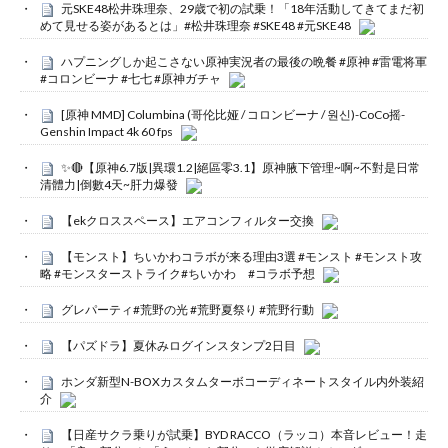
元SKE48松井珠理奈、29歳で初の試乗！「18年活動してきてまだ初
めて見せる姿があるとは」#松井珠理奈 #SKE48 #元SKE48
ハプニングしか起こさない原神実況者の最後の晩餐 #原神 #雷電将軍
#コロンビーナ #七七 #原神ガチャ
[原神 MMD] Columbina (哥伦比娅 / コロンビーナ / 원신)-CoCo摇-
Genshin Impact 4k 60 fps
✨🔴【原神6.7版|異環1.2|絕區零3.1】原神腋下管理~啊~不對是日常
清體力|倒數4天~肝力爆發
【ekクロススペース】エアコンフィルター交換
【モンスト】ちいかわコラボが来る理由3選 #モンスト #モンスト攻
略 #モンスターストライク#ちいかわ #コラボ予想
グレパーティ#荒野の光 #荒野夏祭り #荒野行動
【パズドラ】夏休みログインスタンプ2日目
ホンダ新型N-BOXカスタムターボコーディネートスタイル内外装紹
介
【日産サクラ乗りが試乗】BYD RACCO（ラッコ）本音レビュー！走