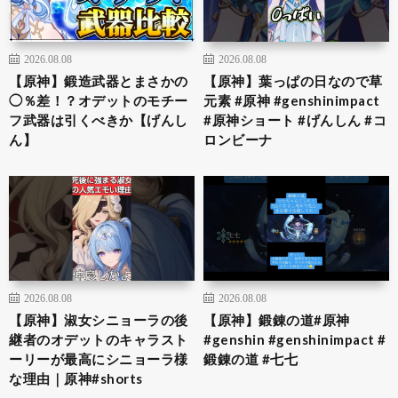
2026.08.08
2026.08.08
【原神】鍛造武器とまさかの
【原神】葉っぱの日なので草
◯％差！？オデットのモチー
元素 #原神 #genshinimpact
フ武器は引くべきか【げんし
#原神ショート #げんしん #コ
ん】
ロンビーナ
2026.08.08
2026.08.08
【原神】淑女シニョーラの後
【原神】鍛錬の道#原神
継者のオデットのキャラスト
#genshin #genshinimpact #
ーリーが最高にシニョーラ様
鍛錬の道 #七七
な理由｜原神#shorts