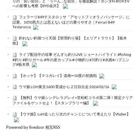
りの「良い部分」と「うーん…な部分」を徹底解説！ホンダN-BOX EV
への影響も考察【BYD金沢】
フェラーリ849テスタロッサ「アセットフィオラノパッケージ」に
試乗。1050馬力とは思えないほどの乗りやすさ｜Ferrari 849
Testarossa
釣れない釣堀つり天国【管理釣り場】【エリアトラウト】【栃木
県】
ライブ配信中の珍事 ぞんすら釣りLIVE ショートハイライト #fishing
#釣り #釣りガール #年の差カップル#小物釣り#川釣り#水路#ハプニン
グ#栃木県
【ホッケ】【マコガレイ】道南➖10度の初挑戦
ウマ娘 LOH東京1600 育成から２日目出走 2026/02/16
【無料】ウマ娘シンデレラグレイ×笠松町コラボ第二弾！限定クリア
ファイルをゲットせよ！【スタンプラリー編】
【ウマ娘】LoH走ったり次のチャンミについて考えたり【Vtuber】
Powered by livedoor 相互RSS