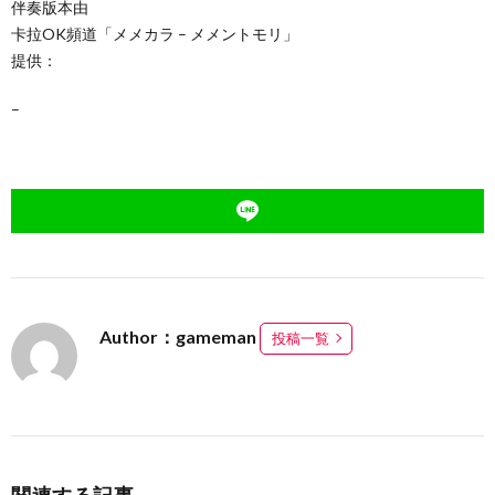
伴奏版本由
卡拉OK頻道「メメカラ – メメントモリ」
提供：
–
Author：gameman
投稿一覧
関連する記事