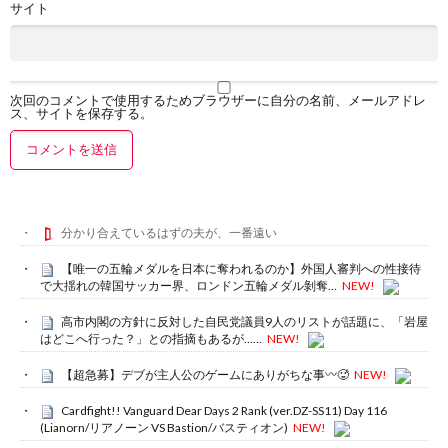
サイト
次回のコメントで使用するためブラウザーに自分の名前、メールアドレ
ス、サイトを保存する。
分かり合えているはずの夫が、一番遠い
【唯一の五輪メダルを日本に奪われるのか】外国人審判への性接待
で大揺れの韓国サッカー界、ロンドン五輪メダル剝奪…
NEW!
高市内閣の方針に反対した自民党議員9人のリストが話題に、「岩屋
はどこへ行った？」との指摘もあるが……
NEW!
【超急募】デブが主人公のゲームにありがちな事〰🥵
NEW!
Cardfight!! Vanguard Dear Days 2 Rank (ver.DZ-SS11) Day 116
(Lianorn/リアノーン VS Bastion/バスティオン)
NEW!