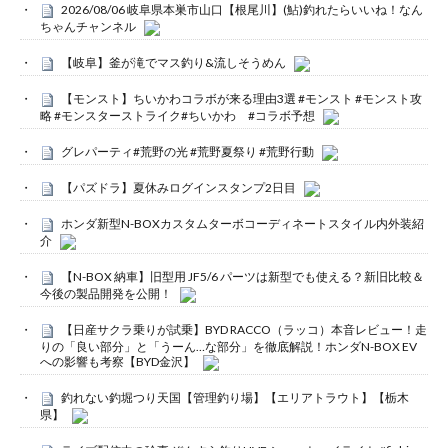
2026/08/06 岐阜県本巣市山口【根尾川】(鮎)釣れたらいいね！なん
ちゃんチャンネル
【岐阜】釜が滝でマス釣り&流しそうめん
【モンスト】ちいかわコラボが来る理由3選 #モンスト #モンスト攻
略 #モンスターストライク#ちいかわ #コラボ予想
グレパーティ#荒野の光 #荒野夏祭り #荒野行動
【パズドラ】夏休みログインスタンプ2日目
ホンダ新型N-BOXカスタムターボコーディネートスタイル内外装紹
介
【N-BOX 納車】旧型用 JF5/6 パーツは新型でも使える？新旧比較＆
今後の製品開発を公開！
【日産サクラ乗りが試乗】BYD RACCO（ラッコ）本音レビュー！走
りの「良い部分」と「うーん…な部分」を徹底解説！ホンダN-BOX EV
への影響も考察【BYD金沢】
釣れない釣堀つり天国【管理釣り場】【エリアトラウト】【栃木
県】