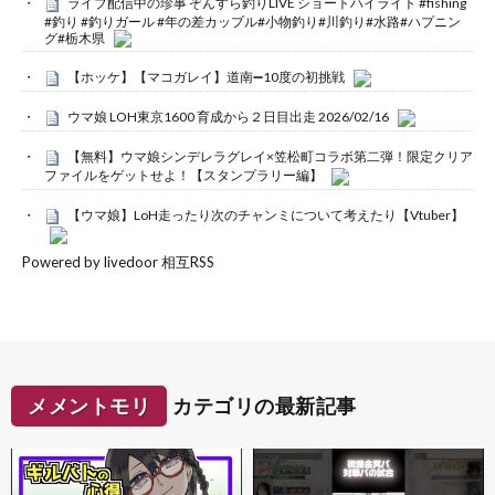
ライブ配信中の珍事 ぞんすら釣りLIVE ショートハイライト #fishing
#釣り #釣りガール #年の差カップル#小物釣り#川釣り#水路#ハプニン
グ#栃木県
【ホッケ】【マコガレイ】道南➖10度の初挑戦
ウマ娘 LOH東京1600 育成から２日目出走 2026/02/16
【無料】ウマ娘シンデレラグレイ×笠松町コラボ第二弾！限定クリア
ファイルをゲットせよ！【スタンプラリー編】
【ウマ娘】LoH走ったり次のチャンミについて考えたり【Vtuber】
Powered by livedoor 相互RSS
メメントモリ
カテゴリの最新記事