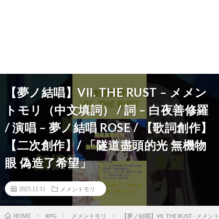
【夢ノ結唱】VII. THE RUST – メメン
トモリ（中文填詞） / 詞 – 白夜善修羅
/ 演唱 – 夢ノ結唱 ROSE / 【歌詞創作】
【二次創作】/ 「隧道盡頭的光 無機物
眼 偽造了希望」
2025.11.11
メメントモリ
RPG
メメントモリ
【夢ノ結唱】VII. THE RUST - 
HOME