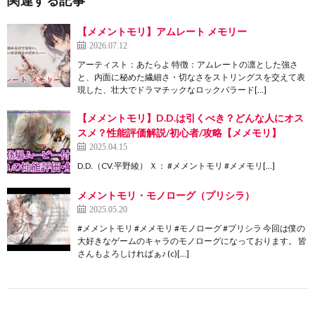
【メメントモリ】アムレート メモリー
2026.07.12
アーティスト：あたらよ 特徴：アムレートの凛とした強さ
と、内面に秘めた繊細さ・切なさをストリングスを交えて表
現した、壮大でドラマチックなロックバラード[…]
【メメントモリ】D.D.は引くべき？どんな人にオス
スメ？性能評価解説/初心者/攻略【メメモリ】
2025.04.15
D.D.（CV.平野綾） Ｘ： #メメントモリ #メメモリ[…]
メメントモリ・モノローグ（プリシラ）
2025.05.20
#メメントモリ #メメモリ #モノローグ #プリシラ 今回は僕の
大好きなゲームのキャラのモノローグになっております。 皆
さんもよろしければぁ♪ (c)[…]