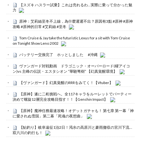
【スズキ ハスラー試乗】これは売れるわ…実際に乗って分かった魅
力
原神：艾莉絲至冬不上線，為什麼遲遲不出？原因有3點 #原神 #原神
攻略 #原神的日常 #艾莉絲 #至冬
Tom Cruise & Jay take the futuristic Lexus for a sit with Tom Cruise
on Tonight Show Leno 2002
バッテリー交換完了 ホッとしました #沖縄
ヴァンガード対戦動画 ドラゴニック・オーバーロード(櫂アイコ
ン)vs 主峰の伝説・エスタシオン “華馳弩樹” 【幻真覚醒環境】
【ヴァンガード】幻真覚醒のRRRをみてく！【Vtuber】
【原神】遂に二桁挑戦へ。全117キャラをルーレットでパーティー
決めて螺旋12層完全攻略目指す！！【Genshin Impact】
【原神】魔神任務最速攻略！オデットガチャも！ 第七章 第一幕「神
に愛されぬ雪国」第二幕「死魂の夜想曲」
【鮎釣り】岐阜遠征1泊2日！渇水の高原川と豪雨撤収の宮川下流…
双六川の釣行も！