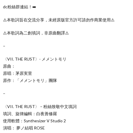
dc粉絲群連結！➡️
⚠️本歌詞旨在交流分享，未經原版官方許可請勿作商業使用⚠️
⚠️本歌詞為二創填詞，非原曲翻譯⚠️
–
〈VII. THE RUST〉- メメントモリ
原曲：
原唱：茅原実里
原作：「メメントモリ」團隊
–
〈VII. THE RUST〉 – 粉絲致敬中文填詞
填詞、旋律編輯：白夜善修羅
使用軟體：Synthesizer V Studio 2
演唱： 夢ノ結唱 ROSE