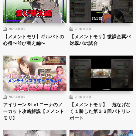
2026.08.08
2026.08.08
【メメントモリ】ギルバトの
【メメントモリ】微課金冥パ
心得〜並び替え編〜
対翠パの試合
2026.08.08
2026.08.08
アイリーン＆Lv1ニーナのノ
【メメントモリ】 危なげな
ーカット攻略解説【メメント
く１勝した第３３回バトリレ
モリ】
ポート