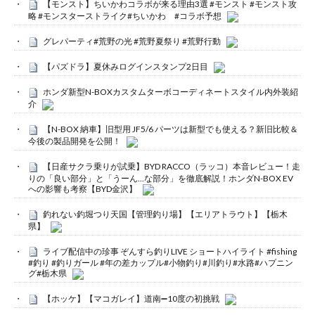
【モンスト】ちいかわコラボが来る理由3選 #モンスト #モンスト攻
略 #モンスターストライク#ちいかわ #コラボ予想
グレパーティ#荒野の光 #荒野夏祭り #荒野行動
【パズドラ】夏休みログインスタンプ2日目
ホンダ新型N-BOXカスタムターボコーディネートスタイル内外装紹
介
【N-BOX 納車】旧型用 JF5/6 パーツは新型でも使える？新旧比較＆
今後の製品開発を公開！
【日産サクラ乗りが試乗】BYD RACCO（ラッコ）本音レビュー！走
りの「良い部分」と「うーん…な部分」を徹底解説！ホンダN-BOX EV
への影響も考察【BYD金沢】
釣れない釣堀つり天国【管理釣り場】【エリアトラウト】【栃木
県】
ライブ配信中の珍事 ぞんすら釣りLIVE ショートハイライト #fishing
#釣り #釣りガール #年の差カップル#小物釣り#川釣り#水路#ハプニン
グ#栃木県
【ホッケ】【マコガレイ】道南➖10度の初挑戦