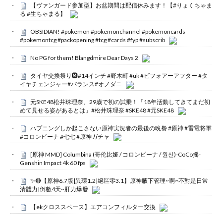
【ヴァンガード参加型】お盆期間は配信休みます！【#りょくちゃま
る #生ちゃまる】
OBSIDIAN! #pokemon #pokemonchannel #pokemoncards
#pokemontcg #packopening #tcg #cards #fyp #subscrib
No PG for them! Blangdmire Dear Days 2
タイヤ交換祭り🛞#14インチ #野木町 #uk #ビフォアーアフター #タ
イヤチェンジャー#バランス#オノダニ
元SKE48松井珠理奈、29歳で初の試乗！「18年活動してきてまだ初
めて見せる姿があるとは」#松井珠理奈 #SKE48 #元SKE48
ハプニングしか起こさない原神実況者の最後の晩餐 #原神 #雷電将軍
#コロンビーナ #七七 #原神ガチャ
[原神 MMD] Columbina (哥伦比娅 / コロンビーナ / 원신)-CoCo摇-
Genshin Impact 4k 60 fps
✨🔴【原神6.7版|異環1.2|絕區零3.1】原神腋下管理~啊~不對是日常
清體力|倒數4天~肝力爆發
【ekクロススペース】エアコンフィルター交換