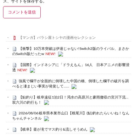
ス、サイトを保存する。
【マンガ】バラシ屋トシヤの漫画セレクション
【衝撃】10万本突破は伊達じゃない!Switch2版のライバル、まさか
のSwitch版だったw
NEW!
【国際】インドネシアに「ドラえもん」16人 日本アニメの影響浸
透
NEW!
強風で欄干が全面的に倒壊した中国の橋、倒壊した欄干の破片を調
べると凄まじい事実が発覚して……
【鮎釣り】岐阜遠征1泊2日！渇水の高原川と豪雨撤収の宮川下流…
双六川の釣行も！
2026/08/06 岐阜県本巣市山口【根尾川】(鮎)釣れたらいいね！なん
ちゃんチャンネル
【岐阜】釜が滝でマス釣り&流しそうめん