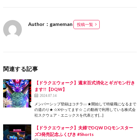
Author：gameman
投稿一覧
関連する記事
【ドラクエウォーク】週末百式消化とギガモン行き
ます!!【DQW】
2024.07.14
メンバーシップ登録はコチラ↓↓ ★開始して特級職になるまで
の道のり★ ☆Xやってます☆ この動画で利用している株式会
社スクウェア・エニックスを代表とす[…]
【ドラクエウォーク】夫婦でDQW DQモンスター
ズ3発売記念ふくびき #Shorts