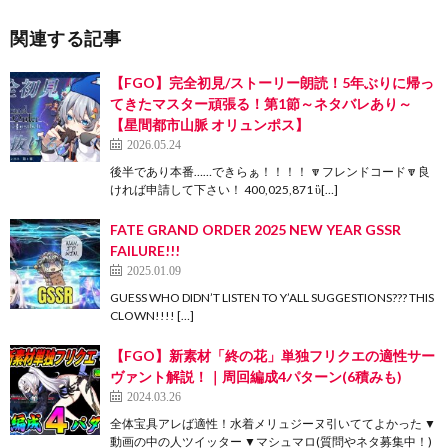
関連する記事
【FGO】完全初見/ストーリー朗読！5年ぶりに帰っ
てきたマスター頑張る！第1節～ネタバレあり～
【星間都市山脈 オリュンポス】
2026.05.24
後半であり本番……できらぁ！！！！ 🔽フレンドコード🔽良
ければ申請して下さい！ 400,025,871 ὓ[…]
FATE GRAND ORDER 2025 NEW YEAR GSSR
FAILURE!!!
2025.01.09
GUESS WHO DIDN’T LISTEN TO Y’ALL SUGGESTIONS??? THIS
CLOWN!!!! […]
【FGO】新素材「終の花」単独フリクエの適性サー
ヴァント解説！｜周回編成4パターン(6積みも)
2024.03.26
全体宝具アレば適性！水着メリュジーヌ引いててよかった ▼
動画の中の人ツイッター ▼マシュマロ(質問やネタ募集中！)