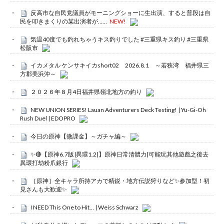
反高市な自民党議員がモーニングショーに生出演、すると普段は自
民を叩きまくりの某出演者が……
NEW!
気温40度でも釣れちゃうキス釣りでした #三重県キス釣り #三重県
松阪市
イカメタル ケンサキイカshort02 2026.8.1 ～若狭湾 福井県三
方郡美浜沖～
２０２６年８月4日福井県嶺北地方の釣り
NEW UNION SERIES! Lauan Adventurers Deck Testing! | Yu-Gi-Oh
Rush Duel | EDOPRO
今日の原神【微課金】～ガチャ編～
✨🔴【原神6.7版|異環1.2|】原神日常清體力|可能玩其他遊戲之後去
異環打劫粉爪銀行
［原神］全キャラ所持アカで精鋭・地方伝説狩りなど✨参加型！初
見さんも大歓迎✨
I NEED This One to Hit… | Weiss Schwarz