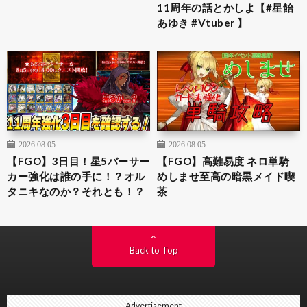
11周年の話とかしよ【#星飴
あゆき #Vtuber 】
2026.08.05
2026.08.05
【FGO】3日目！星5バーサー
【FGO】高難易度 ネロ単騎
カー強化は誰の手に！？オル
めしませ至高の暗黒メイド喫
タニキなのか？それとも！？
茶
Back to Top
Advertisement