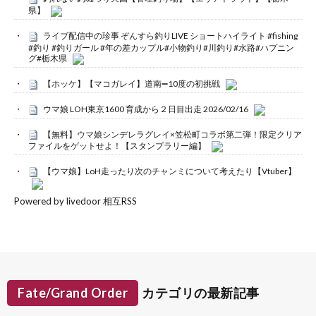
県】
ライブ配信中の珍事 ぞんすら釣りLIVE ショートハイライト #fishing
#釣り #釣りガール #年の差カップル#小物釣り#川釣り#水路#ハプニン
グ#栃木県
【ホッケ】【マコガレイ】道南➖10度の初挑戦
ウマ娘 LOH東京1600 育成から２日目出走 2026/02/16
【無料】ウマ娘シンデレラグレイ×笠松町コラボ第二弾！限定クリア
ファイルをゲットせよ！【スタンプラリー編】
【ウマ娘】LoH走ったり次のチャンミについて考えたり【Vtuber】
Powered by livedoor 相互RSS
Fate/Grand Order
カテゴリの最新記事