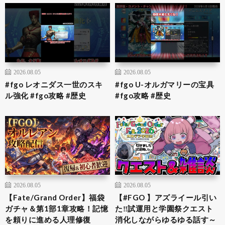
2026.08.05
2026.08.05
#fgo レオニダス一世のスキ
#fgo U-オルガマリーの宝具
ル強化 #fgo攻略 #歴史
#fgo攻略 #歴史
2026.08.05
2026.08.05
【Fate/Grand Order】福袋
【#FGO 】アズライール引い
ガチャ＆第1部1章攻略！記憶
た‼試運用と学園祭クエスト
を頼りに進める人理修復
消化しながらゆるゆる話す～