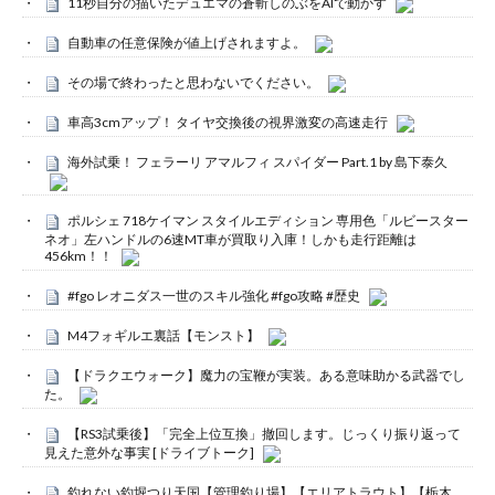
11秒自分の描いたデュエマの蒼斬しのぶをAIで動かす
自動車の任意保険が値上げされますよ。
その場で終わったと思わないでください。
車高3cmアップ！ タイヤ交換後の視界激変の高速走行
海外試乗！ フェラーリ アマルフィ スパイダー Part.1 by 島下泰久
ポルシェ 718ケイマン スタイルエディション 専用色「ルビースター
ネオ」左ハンドルの6速MT車が買取り入庫！しかも走行距離は
456km！！
#fgo レオニダス一世のスキル強化 #fgo攻略 #歴史
M4フォギルエ裏話【モンスト】
【ドラクエウォーク】魔力の宝鞭が実装。ある意味助かる武器でし
た。
【RS3試乗後】「完全上位互換」撤回します。じっくり振り返って
見えた意外な事実 [ドライブトーク]
釣れない釣堀つり天国【管理釣り場】【エリアトラウト】【栃木