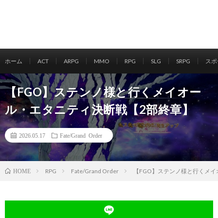
ホーム
ACT
ARPG
MMO
RPG
SLG
SRPG
スポ
【FGO】ステンノ様と行くメイオー
ル・エタニティ決断戦【2部終章】
2026.05.17
Fate/Grand Order
RPG
Fate/Grand Order
【FGO】ステンノ様と行くメイ
HOME