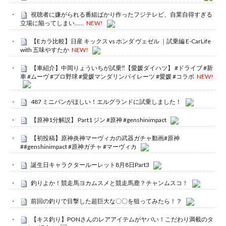
視聴者に嫌がられる番組ばかり作ったフジテレビ、自業自得すぎる
立場に陥ってしまい……
NEW!
【Eカラ比較】日産 キックス vs ホンダ ヴェゼル ｜試乗編 E-CarLife
with 五味やすたか
NEW!
【車紹介】中岡りょういちが試乗‼️【愛媛ダイハツ】 #ドライブ #新
車 #ムーヴ #プロ野球 #愛媛マンダリンパイレーツ #愛媛 #コラボ
NEW!
487 ミニバンがほしい！エルグランドに試乗しました！
【原神1分解説】 Part1 ジン #原神 #genshinimpact
【初投稿】原神炎神マーヴィカの武器ガチャ動画#原神
##genshinimpact #原神ガチャ #マーヴィカ
誕生日キャラクタールーレット8月8日Part3
釣りよか！競走馬ヨカムスメと競走馬鹿？チャンムスコ！
前回の釣りで目撃した超巨大な〇〇を狙ってみたら！？
【キス釣り】PONさんのレアアイテムがヤバい！こだわり満載のタ