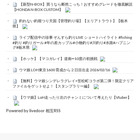
【新型N-BOX】買うなら断然こっち！おすすめグレードを徹底解説
【HONDA N-BOX CUSTOM】
釣れない釣堀つり天国【管理釣り場】【エリアトラウト】【栃木
県】
ライブ配信中の珍事 ぞんすら釣りLIVE ショートハイライト #fishing
#釣り #釣りガール #年の差カップル#小物釣り#川釣り#水路#ハプニン
グ#栃木県
【ホッケ】【マコガレイ】道南➖10度の初挑戦
ウマ娘 LOH東京1600 育成から２日目出走 2026/02/16
【無料】ウマ娘シンデレラグレイ×笠松町コラボ第二弾！限定クリア
ファイルをゲットせよ！【スタンプラリー編】
【ウマ娘】LoH走ったり次のチャンミについて考えたり【Vtuber】
Powered by livedoor 相互RSS