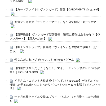
ックル紹介！
【カードファイト!! ヴァンガード】新弾【CARDFIGHT! Vanguard】
新弾デッキ紹介『ラッカアーマード』を１分で解説！ #デュエマ
【新弾発売】 ヴァンガード新弾発売 環境に変化はあるかな？【ヴ
ァンガード】【新人Vtuber】
【🔴モンストライブ】新轟絶『ヴェイン』を生放送で攻略！【けー
どら】
何なんだこれマジで#モンスト #shorts #ゲーム
【白黒にグリルだとこうなる！】マイナーチェンジ後のN-BOXが納
車！｜HONDA N-BOX
初見さん・コメント大歓迎 🔴【ギルドバトル #125】一強ギルドを
打破した男 Slaydさんのまったりギルバトショー＆与太話【#メメントモ
リ】
一ヶ月点検とオイル交換 エブリイ ワゴン 1ヶ月乗ってみた感想
も