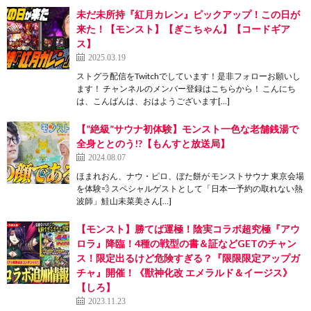
未だ未所持『紅月カレン』ピックアップ！この日が
来た！【モンスト】【ぎこちゃん】【コードギア
ス】
2025.03.19
ストグラ配信をTwitchでしています！是非フォローお願いし
ます！ チャンネルのメンバー登録はこちらから！ こんにち
は、こんばんは、おはようございます[…]
【”絶級”サウナ初体験】モンスト一色な老舗銭湯で
全身ととのう!?【もんすと放送局】
2024.08.07
ほまれおん、ナウ・ピロ、ぼた餅が モンストサウナ 東京会場
を体験💨 スペシャルゲストとして「日本一予約の取れない熱
波師」鮭山未菜美さん[…]
【モンスト】勝てば運極！陰実コラボ超究極『アウ
ロラ』降臨！4種の戦型の書＆証などGETのチャン
ス！限定出るけど危険すぎる？『限限限定アップガ
チャ』開催！《獣神化改 エメラルド＆イージス》
【しろ】
2023.11.23