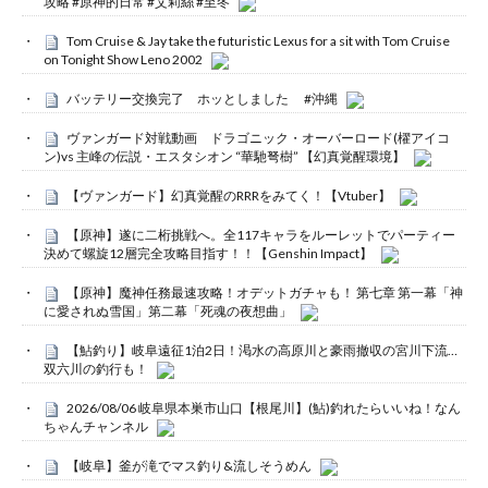
攻略 #原神的日常 #艾莉絲 #至冬
Tom Cruise & Jay take the futuristic Lexus for a sit with Tom Cruise
on Tonight Show Leno 2002
バッテリー交換完了 ホッとしました #沖縄
ヴァンガード対戦動画 ドラゴニック・オーバーロード(櫂アイコ
ン)vs 主峰の伝説・エスタシオン “華馳弩樹” 【幻真覚醒環境】
【ヴァンガード】幻真覚醒のRRRをみてく！【Vtuber】
【原神】遂に二桁挑戦へ。全117キャラをルーレットでパーティー
決めて螺旋12層完全攻略目指す！！【Genshin Impact】
【原神】魔神任務最速攻略！オデットガチャも！ 第七章 第一幕「神
に愛されぬ雪国」第二幕「死魂の夜想曲」
【鮎釣り】岐阜遠征1泊2日！渇水の高原川と豪雨撤収の宮川下流…
双六川の釣行も！
2026/08/06 岐阜県本巣市山口【根尾川】(鮎)釣れたらいいね！なん
ちゃんチャンネル
【岐阜】釜が滝でマス釣り&流しそうめん