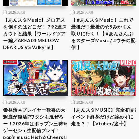
2026.08.08
2026.08.08
【あんスタMusic】メロアス
【 #あんスタMusic 】これで
を倒すのはどこだ！？92連ス
最後だ！最後の☆5みかくん
カウトと結果【ワールドツア
取りに行く！【 #あんさんぶ
ー編／AREA04 MELLOW
るスターズMusic / #ウチの配
DEAR US VS Valkyrie】
信 】
2026.08.08
2026.08.08
🔴昼活☀️プレイヤー歓喜の大
【あんスタMUSIC】完全初見❕
釈迦が復活⁉︎ワタシも混ぜろ
イベント終盤だけど諦めずに
ー！2026年はポップン三昧✨
走る？！【Vtuber/迷十】
ゲーセンin生配信プレイ！
pop’n music High☆Cheers!!