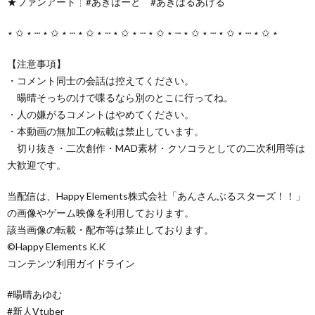
★ファンアート┊︎#あきはーと #あきはるあげる
⋆ ✩ ⋆ ┄ ⋆ ✩ ⋆ ┄ ⋆ ✩ ⋆ ┄ ⋆ ✩ ⋆ ┄ ⋆ ✩ ⋆ ┄ ⋆ ✩ ⋆ ┄ ⋆ ✩ ⋆ ┄ ⋆ ✩ ⋆
【注意事項】
・コメント同士の会話は控えてください。
暘晴そっちのけで喋るなら別のとこに行ってね。
・人の嫌がるコメントはやめてください。
・本動画の無加工の転載は禁止しています。
切り抜き・二次創作・MAD素材・クソコラとしての二次利用等は
大歓迎です。
当配信は、Happy Elements株式会社「あんさんぶるスターズ！！」
の画像やゲーム映像を利用しております。
該当画像の転載・配布等は禁止しております。
©Happy Elements K.K
コンテンツ利用ガイドライン
#暘晴あゆむ
#新人Vtuber