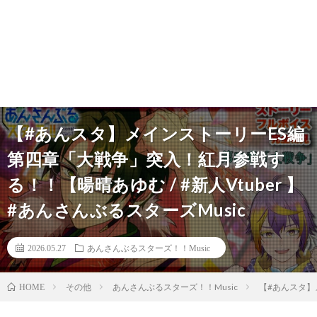
【#あんスタ】メインストーリーES編
第四章「大戦争」突入！紅月参戦す
る！！【暘晴あゆむ / #新人Vtuber 】
#あんさんぶるスターズMusic
2026.05.27
あんさんぶるスターズ！！Music
その他
あんさんぶるスターズ！！Music
【#あんスタ】メ
HOME