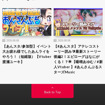
2026.08.08
2026.08.08
【あんスタ/参加型】イベント
【#あんスタ】アテレコスト
大お疲れ様でしたあんライを
ーリー読み🔰最新ストーリー
やろう！（短縮版）【Vtuber
後編2！エピローグはなにが
渡瀬ユーキ】
くる！？🌟【暘晴あゆむ / #新
人Vtuber 】#あんさんぶるス
ターズMusic
Back to Top