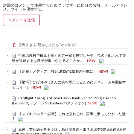
次回のコメントで使用するためブラウザーに自分の名前、メールアドレ
ス、サイトを保存する。
身近すぎる“厄介な人たち”が大集合！
中国の農村で横暴を働く官吏一家を殺害した男、指名手配されて警
察が追跡するも農民が追いかけるどころか……
NEW!
【朗報】メディア「PS6はPS5の2倍超の性能に」
NEW!
【驚愕】ひげおやじさんに銃を撃たせるためにデスゲームを開催す
るはりーシ
NEW!
Cardfight!! Vanguard Dear Days 2 Rank (ver.DZ-SS11) Day 116
(Lianorn/リアノーン VS Bastion/バスティオン)
NEW!
【スズキ ハスラー試乗】これは売れるわ…実際に乗って分かった魅
力
原神：艾莉絲至冬不上線，為什麼遲遲不出？原因有3點 #原神 #原神