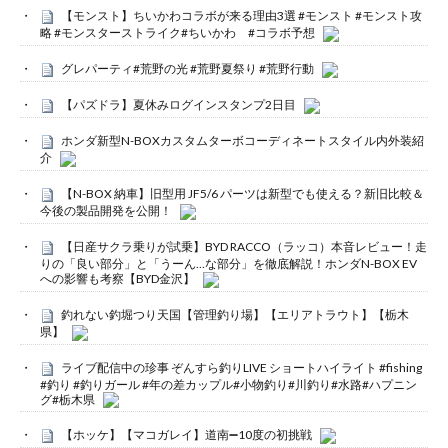
【モンスト】ちいかわコラボが来る理由3選 #モンスト #モンスト攻
略 #モンスターストライク#ちいかわ #コラボ予想
グレパーティ#荒野の光 #荒野夏祭り #荒野行動
【パズドラ】夏休みログインスタンプ2日目
ホンダ新型N-BOXカスタムターボコーディネートスタイル内外装紹
介
【N-BOX 納車】旧型用 JF5/6 パーツは新型でも使える？新旧比較＆
今後の製品開発を公開！
【日産サクラ乗りが試乗】BYD RACCO（ラッコ）本音レビュー！走
りの「良い部分」と「うーん…な部分」を徹底解説！ホンダN-BOX EV
への影響も考察【BYD金沢】
釣れない釣堀つり天国【管理釣り場】【エリアトラウト】【栃木
県】
ライブ配信中の珍事 ぞんすら釣りLIVE ショートハイライト #fishing
#釣り #釣りガール #年の差カップル#小物釣り#川釣り#水路#ハプニン
グ#栃木県
【ホッケ】【マコガレイ】道南➖10度の初挑戦