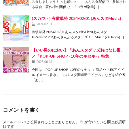
スタしましょう！ ＜お願い＞ ・あんスタ配信で、参加され
る場合、著作権の関係で、「コラボ楽曲[…]
(スカウト) 有償単発 2024/02/01 [あんスタMusic]
2024.02.01
有償単発 2024/02/01 あんスタPlayList #あんスタ
#iPadPro12.9 あんさんぶるスターズ！！Music (c) Happy[…]
【いい男のにおい】「あんスタグッズおはなし番」
／「POP-UP SHOP -10年のキセキ-」特集
2025.06.28
今回は「POP-UP SHOP -10年のキセキ-」商品や 「ESアイド
ル イメージ香水」「ぶくスタ関連新アイテム」などを紹介🌟
「あ[…]
コメントを書く
※
が付いている欄は必須項
メールアドレスが公開されることはありません。
目です