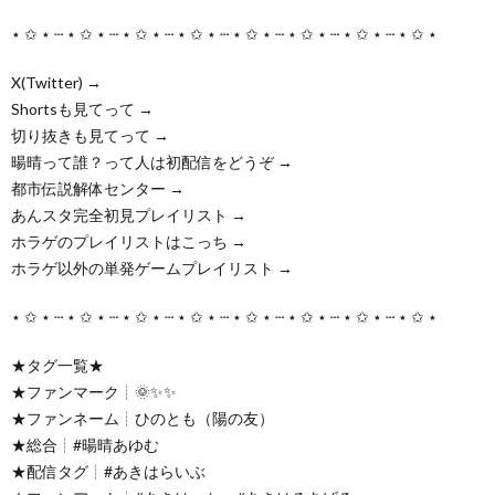
⋆ ✩ ⋆ ┄ ⋆ ✩ ⋆ ┄ ⋆ ✩ ⋆ ┄ ⋆ ✩ ⋆ ┄ ⋆ ✩ ⋆ ┄ ⋆ ✩ ⋆ ┄ ⋆ ✩ ⋆ ┄ ⋆ ✩ ⋆
X(Twitter) →
Shortsも見てって →
切り抜きも見てって →
暘晴って誰？って人は初配信をどうぞ →
都市伝説解体センター →
あんスタ完全初見プレイリスト →
ホラゲのプレイリストはこっち →
ホラゲ以外の単発ゲームプレイリスト →
⋆ ✩ ⋆ ┄ ⋆ ✩ ⋆ ┄ ⋆ ✩ ⋆ ┄ ⋆ ✩ ⋆ ┄ ⋆ ✩ ⋆ ┄ ⋆ ✩ ⋆ ┄ ⋆ ✩ ⋆ ┄ ⋆ ✩ ⋆
★タグ一覧★
★ファンマーク┊︎🌞✨✨
★ファンネーム┊︎ひのとも（陽の友）
★総合┊︎#暘晴あゆむ
★配信タグ┊︎#あきはらいぶ