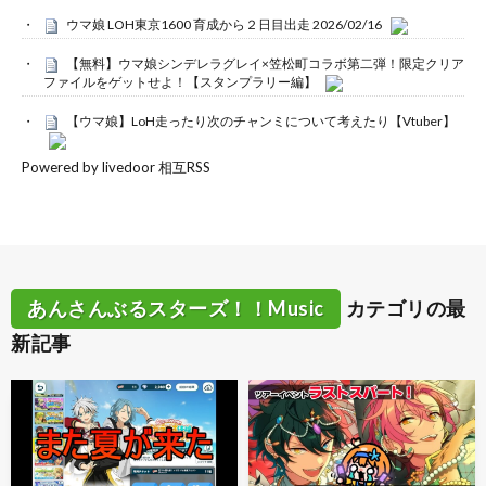
ウマ娘 LOH東京1600 育成から２日目出走 2026/02/16
【無料】ウマ娘シンデレラグレイ×笠松町コラボ第二弾！限定クリア
ファイルをゲットせよ！【スタンプラリー編】
【ウマ娘】LoH走ったり次のチャンミについて考えたり【Vtuber】
Powered by livedoor 相互RSS
あんさんぶるスターズ！！Music
カテゴリの最
新記事