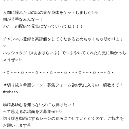
人間に憧れた日の出の光が身体をゲットしました✨✨
朝が苦手なみんなー！
わたしの配信で元気になっていってね！！！
チャンネル登録と高評価をしてくださるとめちゃくちゃ助かります
✨
ハッシュタグ【#あきはらいぶ】でつぶやいてくれたら更に助かっち
ゃうぜ✨✨
⋆ ✩ ⋆ ┄ ⋆ ✩ ⋆ ┄ ⋆ ✩ ⋆ ┄ ⋆ ✩ ⋆ ┄ ⋆ ✩ ⋆ ┄ ⋆ ✩ ⋆ ┄ ⋆ ✩ ⋆ ┄ ⋆ ✩ ⋆
📌切り抜き希望シーン、募集フォーム🎬お気に入りの一瞬教えて！
#tobaso
暘晴あゆむを知らない人にも届けたい！
って思える名場面を大募集📣✨✨
切り抜き動画にするシーンの参考にさせていただくので、ご協力を
お願いします🌞