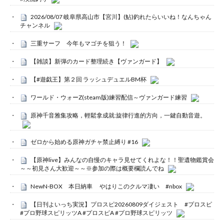
2026/08/07 岐阜県高山市【宮川】(鮎)釣れたらいいね！なんちゃん
チャンネル
三重サーフ 今年もマゴチを狙う！
【雑談】新弾のカード整理続き【ヴァンガード】
【#遊戯王】第２回 ラッシュデュエルBM杯
ワールド・ウォーZ(steam版)練習配信～ヴァンガード練習
原神千音雅集攻略，輕鬆拿成就:旋律行進的方向，一鍵自動音遊。
ゼロから始める原神ガチャ禁止縛り #16
【原神live】みんなの自慢のキャラ見せてくれよな！！聖遺物鑑賞会
～～初見さん大歓迎～～※参加の際は概要欄読んでね
NewN-BOX 本日納車 やはりこのクルマ凄い #nbox
【日刊よいっち実況】プロスピ20260809ダイジェスト #プロスピ
#プロ野球スピリッツA #プロスピA #プロ野球スピリッツ