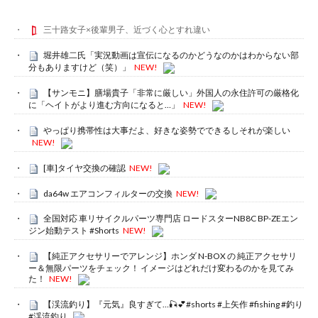
三十路女子×後輩男子、近づく心とすれ違い
堀井雄二氏「実況動画は宣伝になるのかどうなのかはわからない部
分もありますけど（笑）」
NEW!
【サンモニ】膳場貴子「非常に厳しい」外国人の永住許可の厳格化
に「ヘイトがより進む方向になると…」
NEW!
やっぱり携帯性は大事だよ、好きな姿勢でできるしそれが楽しい
NEW!
[車]タイヤ交換の確認
NEW!
da64w エアコンフィルターの交換
NEW!
全国対応 車リサイクルパーツ専門店 ロードスターNB8C BP-ZEエン
ジン始動テスト #Shorts
NEW!
【純正アクセサリーでアレンジ】ホンダ N-BOX の 純正アクセサリ
ー＆無限パーツをチェック！ イメージはどれだけ変わるのかを見てみ
た！
NEW!
【渓流釣り】『元気』良すぎて…🎣💕#shorts #上矢作 #fishing #釣り
#渓流釣り