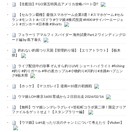
【生配信】FGO第五特異点アメリカ攻略パート③‼️
【セルラン覇権】最強スマホゲーム企業3選！#スマホゲーム #セル
ラン #モンスト #パズドラ #ウマ娘 #株式投資 #MIXI #サイバーエージェ
ント #ガンホー #日本株 #Shorts
フェラーリ アマルフィ スパイダー 海外試乗 Part.2 ワインディングロ
ード編 by 島下泰久
釣れない釣堀つり天国【管理釣り場】【エリアトラウト】【栃木
県】
ライブ配信中の珍事 ぞんすら釣りLIVE ショートハイライト #fishing
#釣り #釣りガール #年の差カップル#小物釣り#川釣り#水路#ハプニン
グ#栃木県
【ホッケ】【マコガレイ】道南➖10度の初挑戦
ウマ娘 LOH東京1600 育成から２日目出走 2026/02/16
【無料】ウマ娘シンデレラグレイ×笠松町コラボ第二弾！限定クリア
ファイルをゲットせよ！【スタンプラリー編】
【ウマ娘】LoH走ったり次のチャンミについて考えたり【Vtuber】