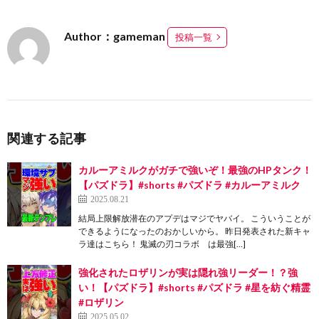
Author：gameman
投稿一覧
関連する記事
カルーアミルクがガチで強いぞ！最強のHPタンク！
【パズドラ】#shorts #パズドラ #カルーアミルク
2025.08.21
結局上限解放潜在のアプデはマジでヤバイ。 こういうことが
できるようになったのおかしいから。 昨日発表された新キャ
ラ達はこちら！ 鬼滅の刃コラボ は最強[…]
強化されたロザリンが実は隠れ強リーダー！？強
い！【パズドラ】#shorts #パズドラ #星を紡ぐ精霊
#ロザリン
2025.05.02