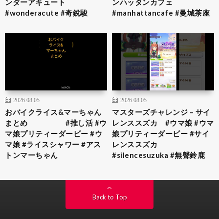
ンダーアキュート
ンハッタンカフェ
#wonderacute #奇銳駿
#manhattancafe #曼城茶座
2026.08.05
2026.08.05
おバイクライス&マーちゃん
マスターズチャレンジ – サイ
まとめ #推し活 #ウ
レンススズカ #ウマ娘 #ウマ
マ娘プリティーダービー #ウ
娘プリティーダービー #サイ
マ娘 #ライスシャワー #アス
レンススズカ
トンマーちゃん
#silencesuzuka #無聲鈴鹿
Back to Top