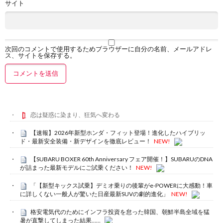
サイト
次回のコメントで使用するためブラウザーに自分の名前、メールアドレ
ス、サイトを保存する。
恋は疑惑に染まり、狂気へ変わる
【速報】2026年新型ホンダ・フィット登場！進化したハイブリッ
ド・最新安全装備・新デザインを徹底レビュー！
NEW!
【SUBARU BOXER 60th Anniversary フェア開催！】SUBARUのDNA
が詰まった最新モデルにご試乗ください！
NEW!
「【新型キックス試乗】デミオ乗りの後輩がe-POWERに大感動！車
に詳しくない一般人が驚いた日産最新SUVの劇的進化」
NEW!
格安電気代のためにインフラ投資を怠った韓国、朝鮮半島全域を猛
暑が直撃してしまった結果……