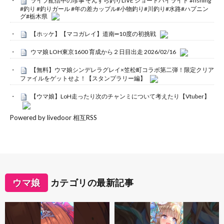
ライブ配信中の珍事 ぞんすら釣りLIVE ショートハイライト #fishing
#釣り #釣りガール #年の差カップル#小物釣り#川釣り#水路#ハプニン
グ#栃木県
【ホッケ】【マコガレイ】道南➖10度の初挑戦
ウマ娘 LOH東京1600 育成から２日目出走 2026/02/16
【無料】ウマ娘シンデレラグレイ×笠松町コラボ第二弾！限定クリア
ファイルをゲットせよ！【スタンプラリー編】
【ウマ娘】LoH走ったり次のチャンミについて考えたり【Vtuber】
Powered by livedoor 相互RSS
ウマ娘
カテゴリの最新記事