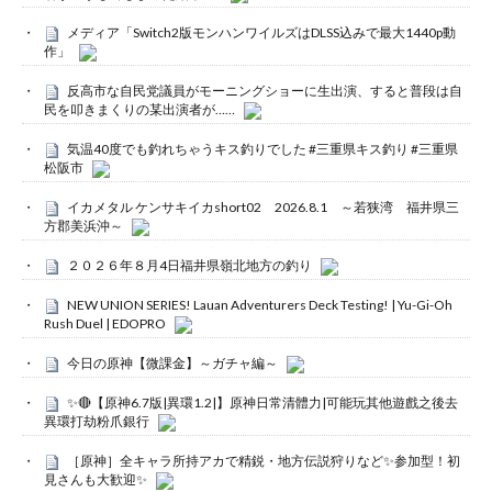
メディア「Switch2版モンハンワイルズはDLSS込みで最大1440p動
作」
反高市な自民党議員がモーニングショーに生出演、すると普段は自
民を叩きまくりの某出演者が……
気温40度でも釣れちゃうキス釣りでした #三重県キス釣り #三重県
松阪市
イカメタル ケンサキイカshort02 2026.8.1 ～若狭湾 福井県三
方郡美浜沖～
２０２６年８月4日福井県嶺北地方の釣り
NEW UNION SERIES! Lauan Adventurers Deck Testing! | Yu-Gi-Oh
Rush Duel | EDOPRO
今日の原神【微課金】～ガチャ編～
✨🔴【原神6.7版|異環1.2|】原神日常清體力|可能玩其他遊戲之後去
異環打劫粉爪銀行
［原神］全キャラ所持アカで精鋭・地方伝説狩りなど✨参加型！初
見さんも大歓迎✨