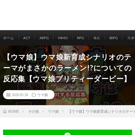
ホーム
ACT
ARPG
MMO
RPG
SLG
SRPG
スポ
【ウマ娘】ウマ娘新育成シナリオのテ
ーマがまさかのラーメン!?についての
反応集【ウマ娘プリティーダービー】
2026.05.28
ウマ娘
その他
ウマ娘
【ウマ娘】ウマ娘新育成シナリオのテーマ
HOME