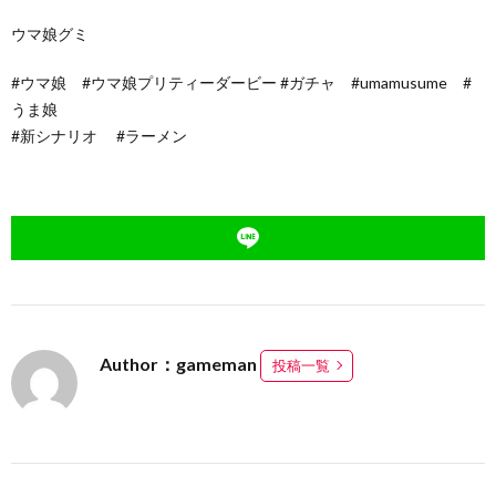
ウマ娘グミ
#ウマ娘 #ウマ娘プリティーダービー #ガチャ #umamusume #
うま娘
#新シナリオ #ラーメン
Author：gameman
投稿一覧