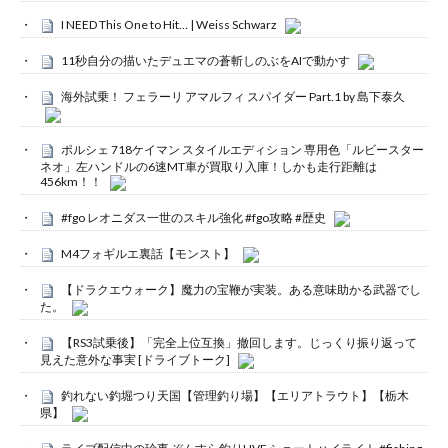
I NEED This One to Hit… | Weiss Schwarz
11秒自分の描いたデュエマの蒼斬しのぶをAIで動かす
海外試乗！ フェラーリ アマルフィ スパイダー Part.1 by 島下泰久
ポルシェ 718ケイマン スタイルエディション 専用色「ルビースター
ネオ」左ハンドルの6速MT車が買取り入庫！しかも走行距離は
456km！！
#fgo レオニダス一世のスキル強化 #fgo攻略 #歴史
M4フォギルエ裏話【モンスト】
【ドラクエウォーク】魔力の宝鞭が実装。ある意味助かる武器でし
た。
【RS3試乗後】「完全上位互換」撤回します。じっくり振り返って
見えた意外な事実 [ドライブトーク]
釣れない釣堀つり天国【管理釣り場】【エリアトラウト】【栃木
県】