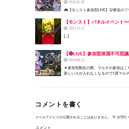
2026.01.29
🎮【モンスト参加型LIVE】🦊葬送の
【モンスト】パネルイベント〜
2023.12.12
[…]
【🔴LIVE】参加型深淵不可
2024.06.22
▼参加型配信の際、マルチの参加はこちら
新しい人が入れなくなるので1度マルチ参
コメントを書く
※
が付い
メールアドレスが公開されることはありません。
コメント