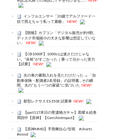
和記念式典での演説にケチを付けるも……
NEW!
インフルエンサー「20歳でアルファード一
括で買えちゃう私って素敵」
NEW!
【朗報】カプコン「デジタル販売が約9割、
ディスク市場縮小の大きな影響は想定していな
い」
NEW!
【CB1000F】1000ccは速さだけじゃな
い。“余裕”がすごかった｜乗って分かった実力
【試乗】
NEW!
夫の車の書類入れを見ただけだった → 「自
動車保険・配偶者2名登録」の証明書…その瞬
間、夫の“もう一つの家庭”に気づいた
NEW!
新型レクサス ES 350E 試乗車
NEW!
【part117本日の聖遺物ガチャ】黒曜＆絵巻
周回中【原神】【GenshinImpact】
【原神MMD】手势舞比心/甘雨 #shorts
#mmd