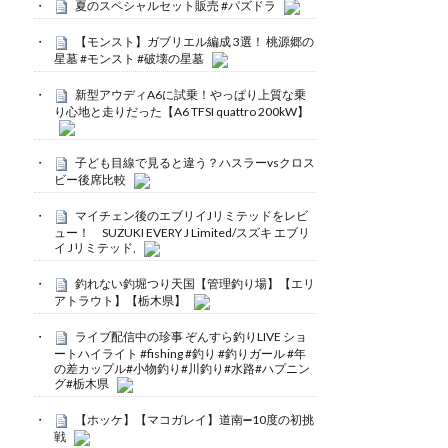
夏のスペシャルセット販売 #パズドラ
【モンスト】ガブリエル編成 3選！ 桃源郷の
星墓 #モンスト #破壊の星墓
新型アウディA6に試乗！やっぱり上質な乗
り心地と走りだった【A6 TFSI quattro 200kW】
子ども目線で見ると違う？ハスラーvsクロス
ビー後席比較
マイチェン後のエブリイJリミテッドをレビ
ュー！ SUZUKI EVERY J Limited/スズキ エブリ
イ Jリミテッド,
釣れない釣堀つり天国【管理釣り場】【エリ
アトラウト】【栃木県】
ライブ配信中の珍事 ぞんすら釣りLIVE ショ
ートハイライト #fishing #釣り #釣りガール #年
の差カップル#小物釣り#川釣り#水路#ハプニン
グ#栃木県
【ホッケ】【マコガレイ】道南➖10度の初挑
戦