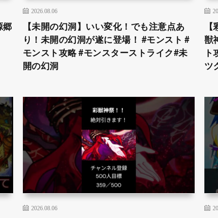
2026.08.06
20
源郷
【未開の幻洞】いい変化！でも注意点あ
【
り！未開の幻洞が遂に登場！ #モンスト #
獣
モンスト攻略 #モンスターストライク#未
ト
開の幻洞
ツ
2026.08.06
20