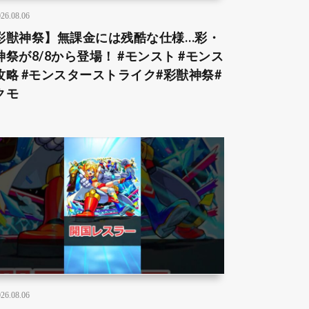
26.08.06
彩獣神祭】無課金には残酷な仕様…彩・
神祭が8/8から登場！ #モンスト #モンス
攻略 #モンスターストライク#彩獣神祭#
クモ
26.08.06