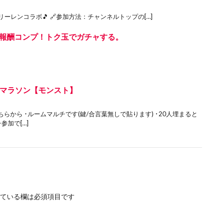
フリーレンコラボ🎵 🔗参加方法：チャンネルトップの[…]
報酬コンプ！トク玉でガチャする。
思議マラソン【モンスト】
から ･ルームマルチです(鍵/合言葉無しで貼ります) ･20人埋まると
加で[…]
ている欄は必須項目です