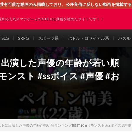
す。共有可能な動画のみ掲載しており、公序良俗に反しない動画を掲載す
ください。即刻対処させて頂きます。なお、同サイトはGoogleアド
最新の人気スマホゲームYOUTUBE動画を纏めたサイトです！！
SLG
SRPG
スポーツ系
バトル・ロワイアル系
パズル
に出演した声優の年齢が若い順
#モンスト #ssボイス #声優 #お
トに出演した声優の年齢が若い順ランキングBEST10🔥 #モンスト #ssボイス #声優