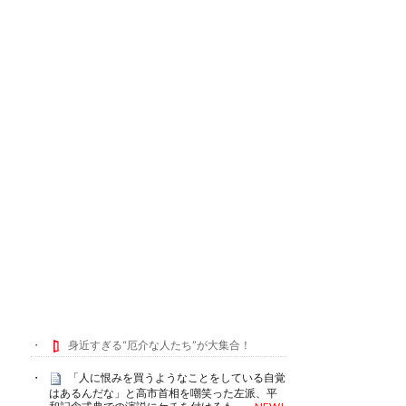
身近すぎる“厄介な人たち”が大集合！
「人に恨みを買うようなことをしている自覚
はあるんだな」と高市首相を嘲笑った左派、平