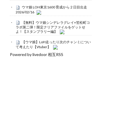
ウマ娘 LOH東京1600 育成から２日目出走
2026/02/16
【無料】ウマ娘シンデレラグレイ×笠松町コ
ラボ第二弾！限定クリアファイルをゲットせ
よ！【スタンプラリー編】
【ウマ娘】LoH走ったり次のチャンミについ
て考えたり【Vtuber】
Powered by livedoor 相互RSS