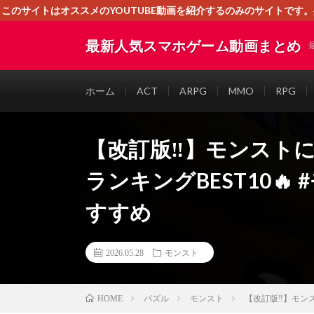
このサイトはオススメのYOUTUBE動画を紹介するのみのサイトで
いましたら、下記お問合せよりご連絡
最新人気スマホゲーム動画まとめ
ホーム
ACT
ARPG
MMO
RPG
【改訂版‼️】モンスト
ランキングBEST10🔥 
すすめ
2026.05.28
モンスト
パズル
モンスト
【改訂版‼️】モンス
HOME