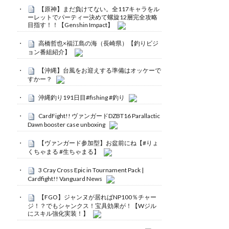
【原神】まだ負けてない。全117キャラをル
ーレットでパーティー決めて螺旋12層完全攻略
目指す！！【Genshin Impact】
高橋哲也×福江島の海（長崎県）【釣りビジ
ョン番組紹介】
【沖縄】台風をお迎えする準備はオッケーで
すかー？
沖縄釣り191日目#fishing #釣り
CardFight!! ヴァンガードDZBT16 Parallactic
Dawn booster case unboxing
【ヴァンガード参加型】お盆前にね【#りょ
くちゃまる #生ちゃまる】
3 Cray Cross Epic in Tournament Pack |
Cardfight!! Vanguard News
【FGO】ジャンヌが居ればNP100％チャー
ジ！？でもシャンクス！宝具効果が！【Wジル
にスキル強化実装！】