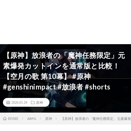
【原神】放浪者の「魔神任務限定」元
素爆発カットインを通常版と比較！
【空月の歌 第10幕】 #原神
#genshinimpact #放浪者 #shorts
2026.05.29
原神
ARPG
原神
【原神】放浪者の「魔神任務限定」元素爆発カットイン
HOME