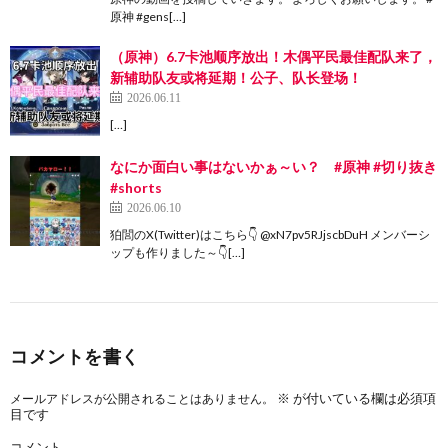
原神 #gens[…]
（原神）6.7卡池顺序放出！木偶平民最佳配队来了，
新辅助队友或将延期！公子、队长登场！
2026.06.11
[…]
なにか面白い事はないかぁ～い？ #原神 #切り抜き
#shorts
2026.06.10
狛閭のX(Twitter)はこちら👇 @xN7pv5RJjscbDuH メンバーシ
ップも作りました～👇[…]
コメントを書く
※
が付いている欄は必須項
メールアドレスが公開されることはありません。
目です
コメント