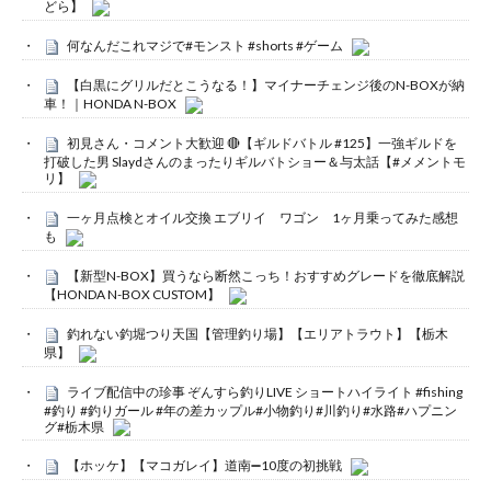
どら】
何なんだこれマジで#モンスト #shorts #ゲーム
【白黒にグリルだとこうなる！】マイナーチェンジ後のN-BOXが納
車！｜HONDA N-BOX
初見さん・コメント大歓迎 🔴【ギルドバトル #125】一強ギルドを
打破した男 Slaydさんのまったりギルバトショー＆与太話【#メメントモ
リ】
一ヶ月点検とオイル交換 エブリイ ワゴン 1ヶ月乗ってみた感想
も
【新型N-BOX】買うなら断然こっち！おすすめグレードを徹底解説
【HONDA N-BOX CUSTOM】
釣れない釣堀つり天国【管理釣り場】【エリアトラウト】【栃木
県】
ライブ配信中の珍事 ぞんすら釣りLIVE ショートハイライト #fishing
#釣り #釣りガール #年の差カップル#小物釣り#川釣り#水路#ハプニン
グ#栃木県
【ホッケ】【マコガレイ】道南➖10度の初挑戦