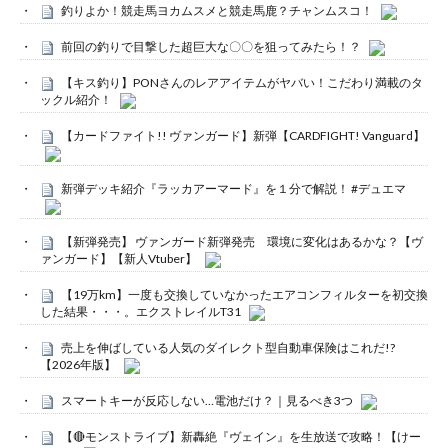
釣りよか！競走馬ヨカムスメと競走馬鹿？チャンムスコ！
前回の釣りで目撃した超巨大な〇〇を狙ってみたら！？
【キス釣り】PONさんのレアアイテムがヤバい！こだわり満載のタ
ックル紹介！
【カードファイト!! ヴァンガード】新弾【CARDFIGHT! Vanguard】
新弾デッキ紹介『ラッカアーマード』を１分で解説！ #デュエマ
【新弾発売】 ヴァンガード新弾発売 環境に変化はあるかな？【ヴ
ァンガード】【新人Vtuber】
【19万km】一度も交換していなかったエアコンフィルターを初交換
した結果・・・。エクストレイルT31
売上を伸ばしている人気のダイレクト型自動車保険はこれだ!?
【2026年版】
スマートキーが反応しない…電池だけ？｜見るべき3つ
【🔴モンストライブ】新轟絶『ヴェイン』を生放送で攻略！【けー