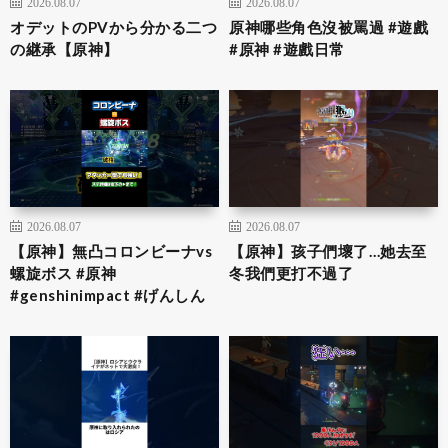
2026.08.07
2026.08.07
オデットのPVから分かる二つ
原神哪些角色沒被罵過 #遊戲
の継承【原神】
#原神 #遊戲日常
2026.08.07
2026.08.07
【原神】無凸コロンビーナvs
【原神】孩子們壞了…她去至
螺旋ボス #原神
冬我們更打不過了
#genshinimpact #げんしん