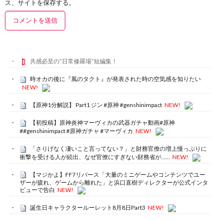
ス、サイトを保存する。
共感必至の“日常修羅場”短編集！
時オカの後に『風のタクト』が発表された時の空気感を知りたい
NEW!
【原神1分解説】 Part1 ジン #原神 #genshinimpact
NEW!
【初投稿】原神炎神マーヴィカの武器ガチャ動画#原神
##genshinimpact #原神ガチャ #マーヴィカ
NEW!
「さりげなく凄いこと言ってない？」と財務官僚の増上慢っぷりに
衝撃を受ける人が続出、なぜ官僚にすぎない財務省が……
NEW!
【マジかよ】FF7リバース「大量のミニゲームやコンテンツでユー
ザーが疲れ、ゲームから離れた」と浜口直樹ディレクターが公式インタ
ビューで告白
NEW!
誕生日キャラクタールーレット8月8日Part3
NEW!