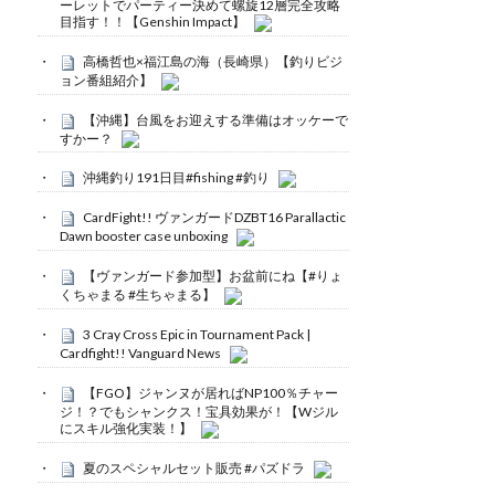
ーレットでパーティー決めて螺旋12層完全攻略
目指す！！【Genshin Impact】
高橋哲也×福江島の海（長崎県）【釣りビジ
ョン番組紹介】
【沖縄】台風をお迎えする準備はオッケーで
すかー？
沖縄釣り191日目#fishing #釣り
CardFight!! ヴァンガードDZBT16 Parallactic
Dawn booster case unboxing
【ヴァンガード参加型】お盆前にね【#りょ
くちゃまる #生ちゃまる】
3 Cray Cross Epic in Tournament Pack |
Cardfight!! Vanguard News
【FGO】ジャンヌが居ればNP100％チャー
ジ！？でもシャンクス！宝具効果が！【Wジル
にスキル強化実装！】
夏のスペシャルセット販売 #パズドラ