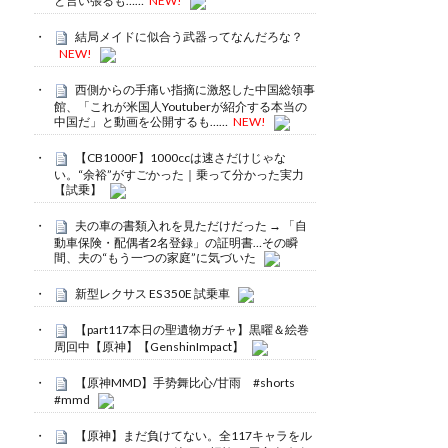
と言い張るも……
NEW!
結局メイドに似合う武器ってなんだろな？
NEW!
西側からの手痛い指摘に激怒した中国総領事
館、「これが米国人Youtuberが紹介する本当の
中国だ」と動画を公開するも……
NEW!
【CB1000F】1000ccは速さだけじゃな
い。“余裕”がすごかった｜乗って分かった実力
【試乗】
夫の車の書類入れを見ただけだった → 「自
動車保険・配偶者2名登録」の証明書…その瞬
間、夫の“もう一つの家庭”に気づいた
新型レクサス ES 350E 試乗車
【part117本日の聖遺物ガチャ】黒曜＆絵巻
周回中【原神】【GenshinImpact】
【原神MMD】手势舞比心/甘雨 #shorts
#mmd
【原神】まだ負けてない。全117キャラをル