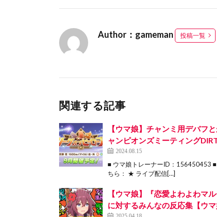
Author：gameman
投稿一覧
関連する記事
【ウマ娘】チャンミ用デバフと
ャンピオンズミーティングDIR
2024.08.15
■ ウマ娘トレーナーID：15645045
ちら： ★ ライブ配信[…]
【ウマ娘】『恋愛よわよわマル
に対するみんなの反応集【ウマ
2025.04.18