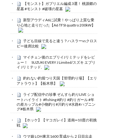
【モンスト】ガブリエル編成 3選！ 桃源郷の
星墓 #モンスト #破壊の星墓
新型アウディA6に試乗！やっぱり上質な乗
り心地と走りだった【A6 TFSI quattro 200kW】
子ども目線で見ると違う？ハスラーvsクロス
ビー後席比較
マイチェン後のエブリイJリミテッドをレビ
ュー！ SUZUKI EVERY J Limited/スズキ エブリ
イ Jリミテッド,
釣れない釣堀つり天国【管理釣り場】【エリ
アトラウト】【栃木県】
ライブ配信中の珍事 ぞんすら釣りLIVE ショ
ートハイライト #fishing #釣り #釣りガール #年
の差カップル#小物釣り#川釣り#水路#ハプニン
グ#栃木県
【ホッケ】【マコガレイ】道南➖10度の初挑
戦
ウマ娘 LOH東京1600 育成から２日目出走