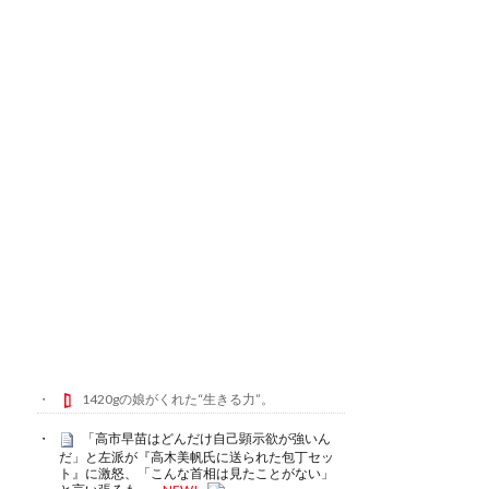
1420gの娘がくれた“生きる力”。
「高市早苗はどんだけ自己顕示欲が強いん
だ」と左派が『高木美帆氏に送られた包丁セッ
ト』に激怒、「こんな首相は見たことがない」