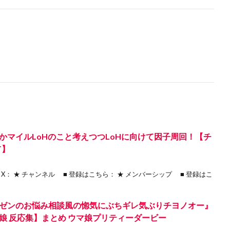
かマイルLoHのこと考えつつLoHに向けて因子周回！【チ
T】
3 ■ X： ★ チャンネル ■ 登録はこちら： ★ メンバーシップ ■ 登録はこ
ゼンのお悩み相談風の惚気にぶちギレ気ぶりチヨノオー』
娘 反応集】まとめ ウマ娘プリティーダービー