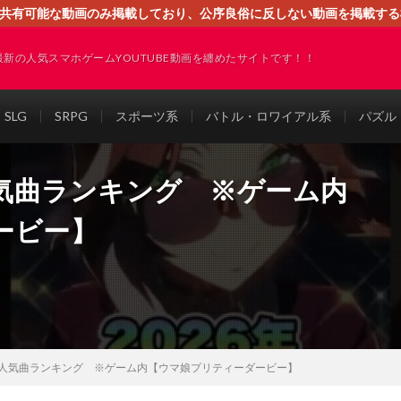
す。共有可能な動画のみ掲載しており、公序良俗に反しない動画を掲載す
ください。即刻対処させて頂きます。なお、同サイトはGoogleアド
最新の人気スマホゲームYOUTUBE動画を纏めたサイトです！！
SLG
SRPG
スポーツ系
バトル・ロワイアル系
パズル
気曲ランキング ※ゲーム内
ービー】
人気曲ランキング ※ゲーム内【ウマ娘プリティーダービー】