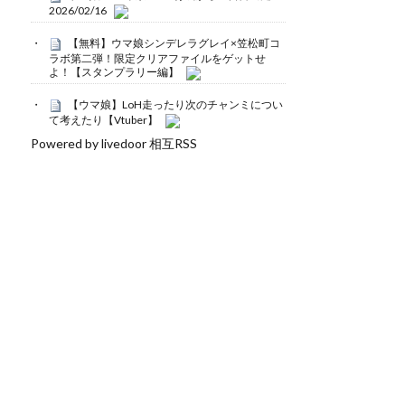
2026/02/16
【無料】ウマ娘シンデレラグレイ×笠松町コ
ラボ第二弾！限定クリアファイルをゲットせ
よ！【スタンプラリー編】
【ウマ娘】LoH走ったり次のチャンミについ
て考えたり【Vtuber】
Powered by livedoor 相互RSS