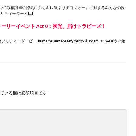
お悩み相談風の惚気にぶちギレ気ぶりチヨノオー』に対するみんなの反
リティーダービ[…]
ーリーイベント Act 0：脚光、届けトラピーズ！
ィーダービー #umamusumeprettyderby #umamusume #ウマ娘
ている欄は必須項目です