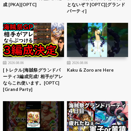
成 [PKA][OPTC]
とないぞ？[OPTC][グランド
パーティ]
2026.08.06
2026.08.06
[トレクル]海賊祭グランドパ
Kaku & Zoro are Here
ーティ3編成完成! 相手がアレ
ならこれ使います。[OPTC]
[Grand Party]