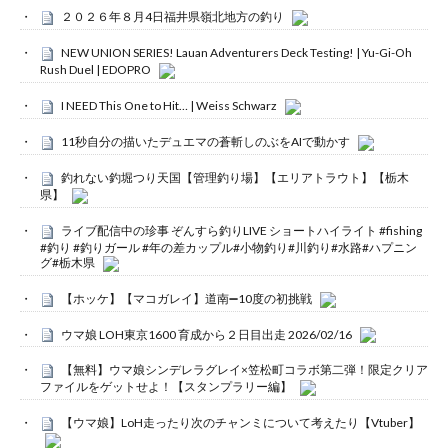
２０２６年８月4日福井県嶺北地方の釣り
NEW UNION SERIES! Lauan Adventurers Deck Testing! | Yu-Gi-Oh
Rush Duel | EDOPRO
I NEED This One to Hit… | Weiss Schwarz
11秒自分の描いたデュエマの蒼斬しのぶをAIで動かす
釣れない釣堀つり天国【管理釣り場】【エリアトラウト】【栃木
県】
ライブ配信中の珍事 ぞんすら釣りLIVE ショートハイライト #fishing
#釣り #釣りガール #年の差カップル#小物釣り#川釣り#水路#ハプニン
グ#栃木県
【ホッケ】【マコガレイ】道南➖10度の初挑戦
ウマ娘 LOH東京1600 育成から２日目出走 2026/02/16
【無料】ウマ娘シンデレラグレイ×笠松町コラボ第二弾！限定クリア
ファイルをゲットせよ！【スタンプラリー編】
【ウマ娘】LoH走ったり次のチャンミについて考えたり【Vtuber】