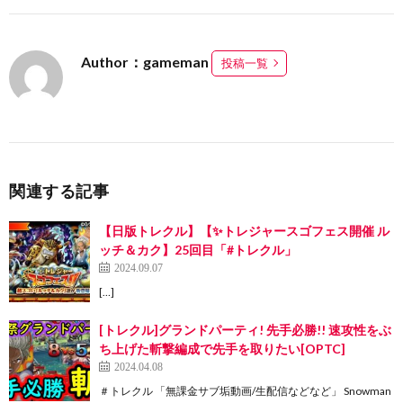
Author：gameman
投稿一覧
関連する記事
【日版トレクル】【✨トレジャースゴフェス開催 ル
ッチ＆カク】25回目「#トレクル」
2024.09.07
[…]
[トレクル]グランドパーティ! 先手必勝!! 速攻性をぶ
ち上げた斬撃編成で先手を取りたい[OPTC]
2024.04.08
＃トレクル 「無課金サブ垢動画/生配信などなど」 Snowman