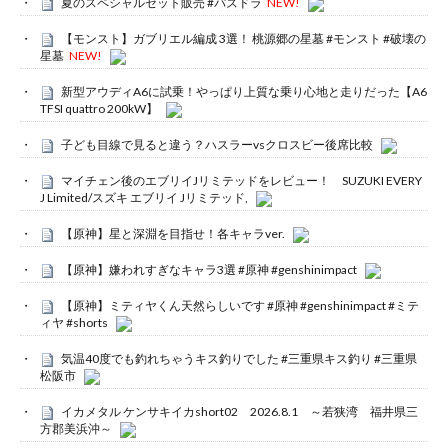
夏のスペシャルセット販売 #パズドラ
NEW!
【モンスト】ガブリエル編成 3選！ 桃源郷の星墓 #モンスト #破壊の
星墓
NEW!
新型アウディA6に試乗！やっぱり上質な乗り心地と走りだった【A6
TFSI quattro 200kW】
子ども目線で見ると違う？ハスラーvsクロスビー後席比較
マイチェン後のエブリイJリミテッドをレビュー！ SUZUKI EVERY
J Limited/スズキ エブリイ Jリミテッド,
【原神】星と深淵を目指せ！各キャラver.
【原神】嫌われすぎなキャラ3選 #原神 #genshinimpact
【原神】ミティヤくん天然らしいです #原神 #genshinimpact #ミテ
ィヤ #shorts
気温40度でも釣れちゃうキス釣りでした #三重県キス釣り #三重県
松阪市
イカメタル ケンサキイカshort02 2026.8.1 ～若狭湾 福井県三
方郡美浜沖～