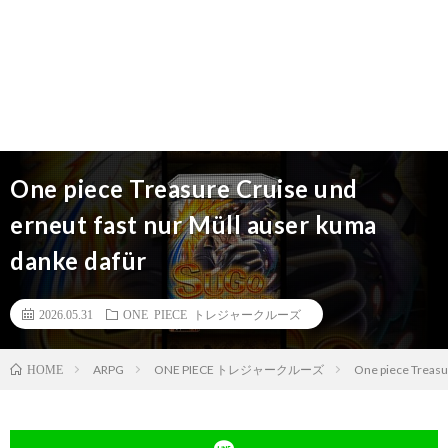
One piece Treasure Cruise und
erneut fast nur Müll auser kuma
danke dafür
2026.05.31
ONE PIECE トレジャークルーズ
ARPG
ONE PIECE トレジャークルーズ
One piece Treasu
HOME