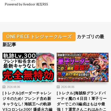
Powered by livedoor 相互RSS
ONE PIECE トレジャークルーズ
カテゴリの最
新記事
2026.08.06
2026.08.06
[トレクル]ボーダーチャレン
[トレクル]海賊祭グランドパ
ジ６のため! フレンド含め新
ーティ魔の４日目！軍子リー
キャラなし! 海賊王への軌跡
ダーでこの3編成はもはや最
VSコロンLv.300! 爆盛火力編
強！？運営さんこれはみたこ