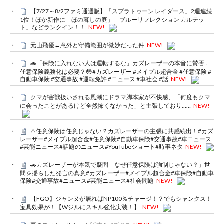
【7/27～8/2ファミ通週販】「スプラトゥーン レイダース」2週連続
1位！ほか新作に「ほの暮しの庭」「ブルーリフレクション カルテッ
ト」などランクイン！！
NEW!
元山飛優←意外と守備範囲が微妙だった件
NEW!
🚗「保険に入れない人は運転するな」カズレーザーの本音に賛否…
任意保険義務化は必要？😳#カズレーザー #メイプル超合金 #任意保険 #
自動車保険 #交通事故 #運転免許 #ニュース #車社会 #話
NEW!
クマが害獣扱いされる風潮にドラマ脚本家が不快感、「何度もクマ
に会ったことがあるけど全然怖くなかった」と主張しており……
NEW!
⚠️任意保険は任意じゃない？カズレーザーの主張に共感続出！#カズ
レーザー#メイプル超合金#任意保険#自動車保険#交通事故#車ニュース
#芸能ニュース#話題のニュース#YouTubeショート#時事ネタ
NEW!
🚗カズレーザーが本気で疑問「なぜ任意保険は強制じゃない？」世
間を揺らした発言の真意#カズレーザー#メイプル超合金#車保険#自動車
保険#交通事故#ニュース#芸能ニュース#社会問題
NEW!
【FGO】ジャンヌが居ればNP100％チャージ！？でもシャンクス！
宝具効果が！【Wジルにスキル強化実装！】
NEW!