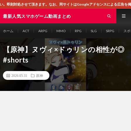
ます。なお、同サイトはGoogleアドセンスによる広告を掲載しております。
最新人気スマホゲーム動画まとめ
ホーム
ACT
ARPG
MMO
RPG
SLG
SRPG
スポ
【原神】ヌヴィ×ドゥリンの相性が◎
#shorts
2026.05.31
原神