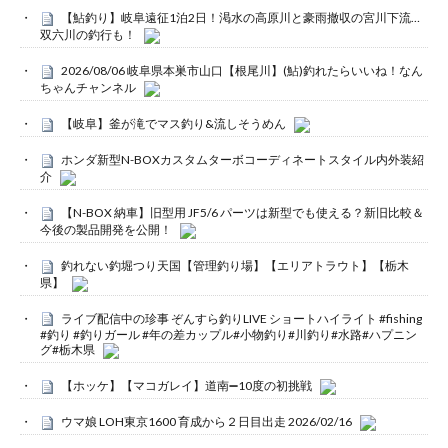
【鮎釣り】岐阜遠征1泊2日！渇水の高原川と豪雨撤収の宮川下流…
双六川の釣行も！
2026/08/06 岐阜県本巣市山口【根尾川】(鮎)釣れたらいいね！なん
ちゃんチャンネル
【岐阜】釜が滝でマス釣り&流しそうめん
ホンダ新型N-BOXカスタムターボコーディネートスタイル内外装紹
介
【N-BOX 納車】旧型用 JF5/6 パーツは新型でも使える？新旧比較＆
今後の製品開発を公開！
釣れない釣堀つり天国【管理釣り場】【エリアトラウト】【栃木
県】
ライブ配信中の珍事 ぞんすら釣りLIVE ショートハイライト #fishing
#釣り #釣りガール #年の差カップル#小物釣り#川釣り#水路#ハプニン
グ#栃木県
【ホッケ】【マコガレイ】道南➖10度の初挑戦
ウマ娘 LOH東京1600 育成から２日目出走 2026/02/16