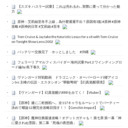
【スズキ ハスラー試乗】これは売れるわ…実際に乗って分かった魅
力
原神：艾莉絲至冬不上線，為什麼遲遲不出？原因有3點 #原神 #原神
攻略 #原神的日常 #艾莉絲 #至冬
Tom Cruise & Jay take the futuristic Lexus for a sit with Tom Cruise
on Tonight Show Leno 2002
バッテリー交換完了 ホッとしました #沖縄
フェラーリ アマルフィ スパイダー 海外試乗 Part.2 ワインディングロ
ード編 by 島下泰久
ヴァンガード対戦動画 ドラゴニック・オーバーロード(櫂アイコ
ン)vs 主峰の伝説・エスタシオン “華馳弩樹” 【幻真覚醒環境】
【ヴァンガード】幻真覚醒のRRRをみてく！【Vtuber】
【原神】遂に二桁挑戦へ。全117キャラをルーレットでパーティー
決めて螺旋12層完全攻略目指す！！【Genshin Impact】
【原神】魔神任務最速攻略！オデットガチャも！ 第七章 第一幕「神
に愛されぬ雪国」第二幕「死魂の夜想曲」