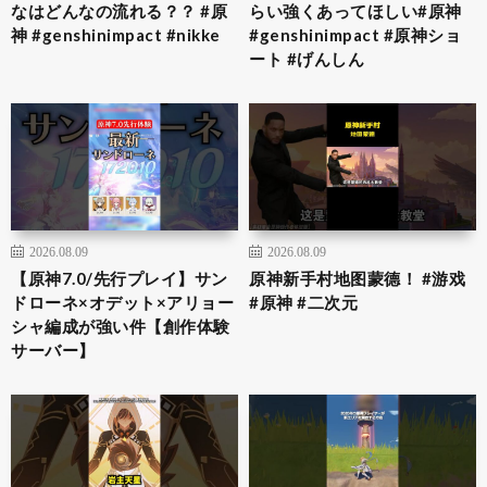
なはどんなの流れる？？ #原
らい強くあってほしい#原神
神 #genshinimpact #nikke
#genshinimpact #原神ショ
ート #げんしん
2026.08.09
2026.08.09
【原神7.0/先行プレイ】サン
原神新手村地图蒙德！ #游戏
ドローネ×オデット×アリョー
#原神 #二次元
シャ編成が強い件【創作体験
サーバー】