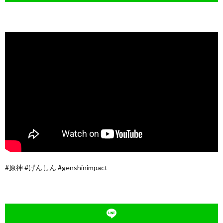
#原神 #げんしん #genshinimpact