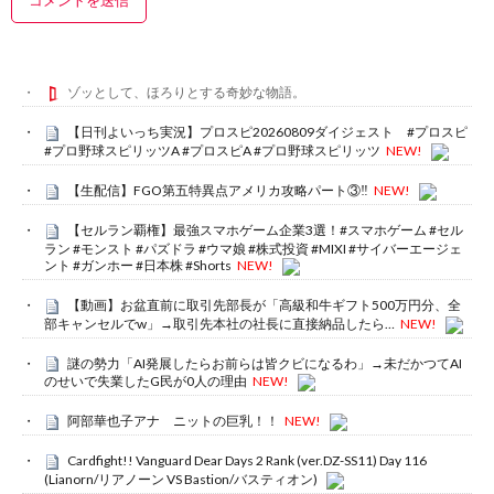
ゾッとして、ほろりとする奇妙な物語。
【日刊よいっち実況】プロスピ20260809ダイジェスト #プロスピ
#プロ野球スピリッツA #プロスピA #プロ野球スピリッツ
NEW!
【生配信】FGO第五特異点アメリカ攻略パート③‼️
NEW!
【セルラン覇権】最強スマホゲーム企業3選！#スマホゲーム #セル
ラン #モンスト #パズドラ #ウマ娘 #株式投資 #MIXI #サイバーエージェ
ント #ガンホー #日本株 #Shorts
NEW!
【動画】お盆直前に取引先部長が「高級和牛ギフト500万円分、全
部キャンセルでw」→取引先本社の社長に直接納品したら…
NEW!
謎の勢力「AI発展したらお前らは皆クビになるわ」→未だかつてAI
のせいで失業したG民が0人の理由
NEW!
阿部華也子アナ ニットの巨乳！！
NEW!
Cardfight!! Vanguard Dear Days 2 Rank (ver.DZ-SS11) Day 116
(Lianorn/リアノーン VS Bastion/バスティオン)