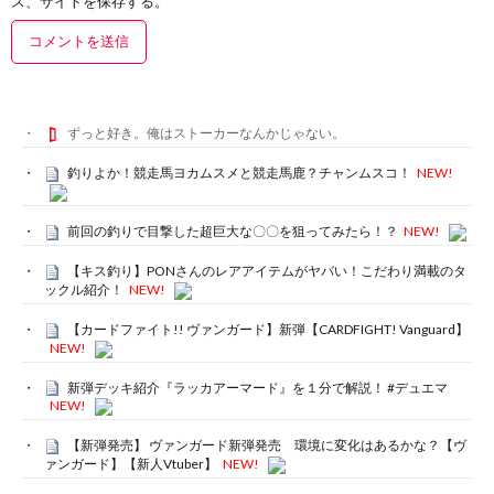
ス、サイトを保存する。
ずっと好き。俺はストーカーなんかじゃない。
釣りよか！競走馬ヨカムスメと競走馬鹿？チャンムスコ！
NEW!
前回の釣りで目撃した超巨大な〇〇を狙ってみたら！？
NEW!
【キス釣り】PONさんのレアアイテムがヤバい！こだわり満載のタ
ックル紹介！
NEW!
【カードファイト!! ヴァンガード】新弾【CARDFIGHT! Vanguard】
NEW!
新弾デッキ紹介『ラッカアーマード』を１分で解説！ #デュエマ
NEW!
【新弾発売】 ヴァンガード新弾発売 環境に変化はあるかな？【ヴ
ァンガード】【新人Vtuber】
NEW!