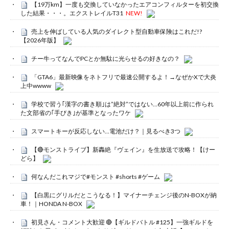
【19万km】一度も交換していなかったエアコンフィルターを初交換
した結果・・・。エクストレイルT31
NEW!
売上を伸ばしている人気のダイレクト型自動車保険はこれだ!?
【2026年版】
チー牛ってなんでPCとか無駄に光らせるの好きなの？
「GTA6」最新映像をネトフリで最速公開するよ！→なぜかXで大炎
上中wwww
学校で習う｢漢字の書き順｣は”絶対”ではない…60年以上前に作られ
た文部省の｢手びき｣が基準となったワケ
スマートキーが反応しない…電池だけ？｜見るべき3つ
【🔴モンストライブ】新轟絶『ヴェイン』を生放送で攻略！【けー
どら】
何なんだこれマジで#モンスト #shorts #ゲーム
【白黒にグリルだとこうなる！】マイナーチェンジ後のN-BOXが納
車！｜HONDA N-BOX
初見さん・コメント大歓迎 🔴【ギルドバトル #125】一強ギルドを