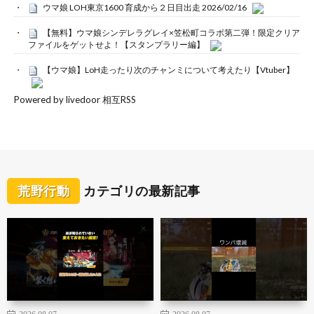
ウマ娘 LOH東京1600 育成から２日目出走 2026/02/16
【無料】ウマ娘シンデレラグレイ×笠松町コラボ第二弾！限定クリア
ファイルをゲットせよ！【スタンプラリー編】
【ウマ娘】LoH走ったり次のチャンミについて考えたり【Vtuber】
Powered by livedoor 相互RSS
荒野行動
カテゴリの最新記事
2026.08.07
2026.08.07