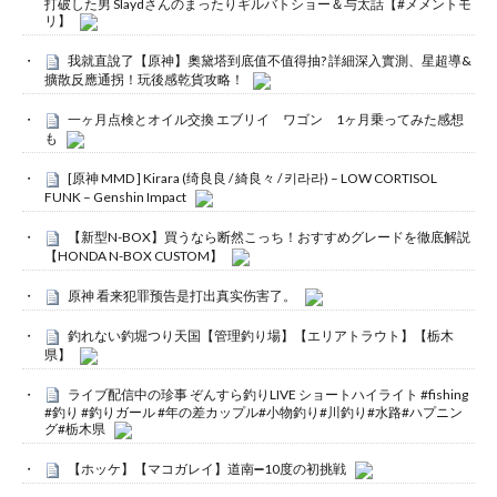
打破した男 Slaydさんのまったりギルバトショー＆与太話【#メメントモ
リ】
我就直說了【原神】奧黛塔到底值不值得抽? 詳細深入實測、星超導&
擴散反應通拐！玩後感乾貨攻略！
一ヶ月点検とオイル交換 エブリイ ワゴン 1ヶ月乗ってみた感想
も
[原神 MMD ] Kirara (绮良良 / 綺良々 / 키라라) – LOW CORTISOL
FUNK – Genshin Impact
【新型N-BOX】買うなら断然こっち！おすすめグレードを徹底解説
【HONDA N-BOX CUSTOM】
原神 看来犯罪预告是打出真实伤害了。
釣れない釣堀つり天国【管理釣り場】【エリアトラウト】【栃木
県】
ライブ配信中の珍事 ぞんすら釣りLIVE ショートハイライト #fishing
#釣り #釣りガール #年の差カップル#小物釣り#川釣り#水路#ハプニン
グ#栃木県
【ホッケ】【マコガレイ】道南➖10度の初挑戦