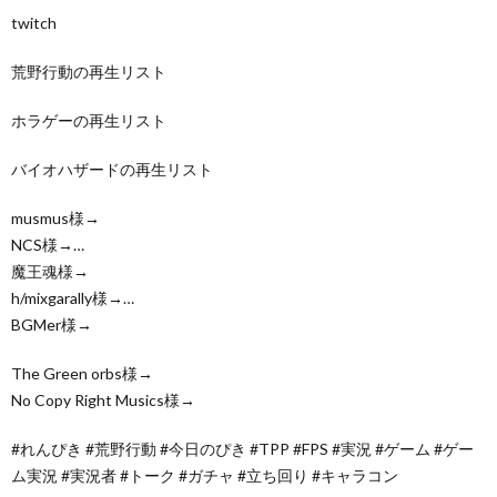
twitch
荒野行動の再生リスト
ホラゲーの再生リスト
バイオハザードの再生リスト
musmus様→
NCS様→…
魔王魂様→
h/mixgarally様→…
BGMer様→
The Green orbs様→
No Copy Right Musics様→
#れんぴき #荒野行動 #今日のぴき #TPP #FPS #実況 #ゲーム #ゲー
ム実況 #実況者 #トーク #ガチャ #立ち回り #キャラコン