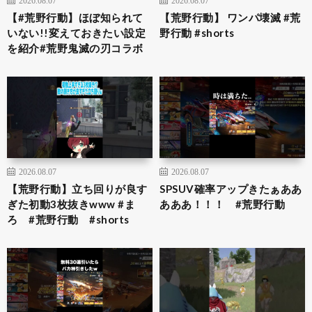
【#荒野行動】ほぼ知られて
【荒野行動】 ワンパ壊滅 #荒
いない!!変えておきたい設定
野行動 #shorts
を紹介#荒野鬼滅の刃コラボ
2026.08.07
2026.08.07
【荒野行動】立ち回りが良す
SPSUV確率アップきたぁああ
ぎた初動3枚抜きwww #ま
あああ！！！ #荒野行動
ろ #荒野行動 #shorts