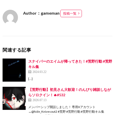
Author：gameman
投稿一覧
関連する記事
スナイパーのエイムが帰ってきた！#荒野行動 #荒野
キル集
2024.03.22
[…]
【荒野行動】初見さん大歓迎！のんびり雑談しなが
らソロクイン！🔥#532
2026.07.13
メンバーシップ開設しました！ 専用Xアカウント
→@hide_Knivesout2 #荒野 #荒野行動 #荒野行動キル集