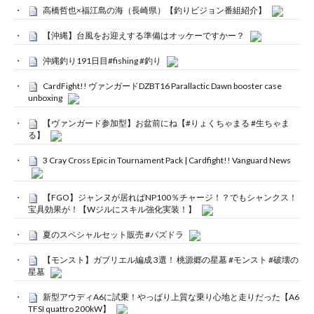
高橋哲也×福江島の海（長崎県）【釣りビジョン番組紹介】
【沖縄】台風をお迎えする準備はオッケーですかー？
沖縄釣り191日目#fishing #釣り
CardFight!! ヴァンガードDZBT16 Parallactic Dawn booster case
unboxing
【ヴァンガード参加型】お盆前にね【#りょくちゃまる #生ちゃま
る】
3 Cray Cross Epic in Tournament Pack | Cardfight!! Vanguard News
【FGO】ジャンヌが居ればNP100％チャージ！？でもシャンクス！
宝具効果が！【Wジルにスキル強化実装！】
夏のスペシャルセット販売 #パズドラ
【モンスト】ガブリエル編成 3選！ 桃源郷の星墓 #モンスト #破壊の
星墓
新型アウディA6に試乗！やっぱり上質な乗り心地と走りだった【A6
TFSI quattro 200kW】