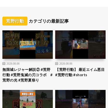
荒野行動
カテゴリの最新記事
2026.08.06
2026.08.06
無限城レジャー解説② #荒野
【荒野行動】 最近エイム悪目
行動 #荒野鬼滅の刃コラボ #
#荒野行動 #shorts
荒野の光 #荒野夏祭り