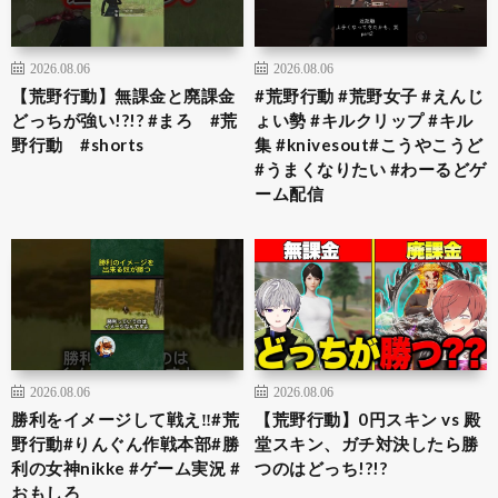
2026.08.06
2026.08.06
【荒野行動】無課金と廃課金
#荒野行動 #荒野女子 #えんじ
どっちが強い!?!? #まろ #荒
ょい勢 #キルクリップ #キル
野行動 #shorts
集 #knivesout#こうやこうど
#うまくなりたい #わーるどゲ
ーム配信
2026.08.06
2026.08.06
勝利をイメージして戦え‼︎#荒
【荒野行動】0円スキン vs 殿
野行動#りんぐん作戦本部#勝
堂スキン、ガチ対決したら勝
利の女神nikke #ゲーム実況 #
つのはどっち!?!?
おもしろ