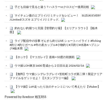
子ども目線で見ると違う？ハスラーvsクロスビー後席比較
マイチェン後のエブリイJリミテッドをレビュー！ SUZUKI EVERY
J Limited/スズキ エブリイ Jリミテッド,
釣れない釣堀つり天国【管理釣り場】【エリアトラウト】【栃木
県】
ライブ配信中の珍事 ぞんすら釣りLIVE ショートハイライト #fishing
#釣り #釣りガール #年の差カップル#小物釣り#川釣り#水路#ハプニン
グ#栃木県
【ホッケ】【マコガレイ】道南➖10度の初挑戦
ウマ娘 LOH東京1600 育成から２日目出走 2026/02/16
【無料】ウマ娘シンデレラグレイ×笠松町コラボ第二弾！限定クリア
ファイルをゲットせよ！【スタンプラリー編】
【ウマ娘】LoH走ったり次のチャンミについて考えたり【Vtuber】
Powered by livedoor 相互RSS