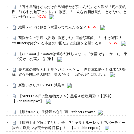
「高市早苗はどんだけ自己顕示欲が強いんだ」と左派が『高木美帆
氏に送られた包丁セット』に激怒、「こんな首相は見たことがない」と
言い張るも……
NEW!
結局メイドに似合う武器ってなんだろな？
NEW!
西側からの手痛い指摘に激怒した中国総領事館、「これが米国人
Youtuberが紹介する本当の中国だ」と動画を公開するも……
NEW!
【CB1000F】1000ccは速さだけじゃない。“余裕”がすごかった｜乗
って分かった実力【試乗】
夫の車の書類入れを見ただけだった → 「自動車保険・配偶者2名登
録」の証明書…その瞬間、夫の“もう一つの家庭”に気づいた
新型レクサス ES 350E 試乗車
【part117本日の聖遺物ガチャ】黒曜＆絵巻周回中【原神】
【GenshinImpact】
【原神MMD】手势舞比心/甘雨 #shorts #mmd
【原神】まだ負けてない。全117キャラをルーレットでパーティー
決めて螺旋12層完全攻略目指す！！【Genshin Impact】