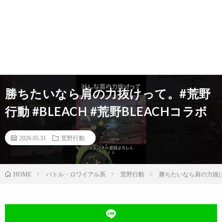
勝ちたいなら肩の力抜けって。#荒野
行動 #BLEACH #荒野BLEACHコラボ
2026.05.31
荒野行動
バトル・ロワイアル系
荒野行動
勝ちたいなら肩の力抜けっ
HOME