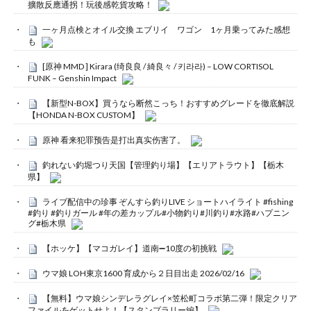
擴散反應通拐！玩後感乾貨攻略！
一ヶ月点検とオイル交換 エブリイ ワゴン 1ヶ月乗ってみた感想
も
[原神 MMD ] Kirara (绮良良 / 綺良々 / 키라라) – LOW CORTISOL
FUNK – Genshin Impact
【新型N-BOX】買うなら断然こっち！おすすめグレードを徹底解説
【HONDA N-BOX CUSTOM】
原神 看来犯罪预告是打出真实伤害了。
釣れない釣堀つり天国【管理釣り場】【エリアトラウト】【栃木
県】
ライブ配信中の珍事 ぞんすら釣りLIVE ショートハイライト #fishing
#釣り #釣りガール #年の差カップル#小物釣り#川釣り#水路#ハプニン
グ#栃木県
【ホッケ】【マコガレイ】道南➖10度の初挑戦
ウマ娘 LOH東京1600 育成から２日目出走 2026/02/16
【無料】ウマ娘シンデレラグレイ×笠松町コラボ第二弾！限定クリア
ファイルをゲットせよ！【スタンプラリー編】