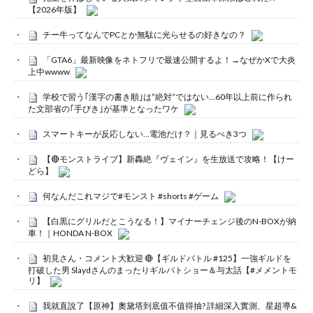
【2026年版】
チー牛ってなんでPCとか無駄に光らせるの好きなの？
「GTA6」最新映像をネトフリで最速公開するよ！→なぜかXで大炎
上中wwww
学校で習う｢漢字の書き順｣は”絶対”ではない…60年以上前に作られ
た文部省の｢手びき｣が基準となったワケ
スマートキーが反応しない…電池だけ？｜見るべき3つ
【🔴モンストライブ】新轟絶『ヴェイン』を生放送で攻略！【けー
どら】
何なんだこれマジで#モンスト #shorts #ゲーム
【白黒にグリルだとこうなる！】マイナーチェンジ後のN-BOXが納
車！｜HONDA N-BOX
初見さん・コメント大歓迎 🔴【ギルドバトル #125】一強ギルドを
打破した男 Slaydさんのまったりギルバトショー＆与太話【#メメントモ
リ】
我就直說了【原神】奧黛塔到底值不值得抽? 詳細深入實測、星超導&