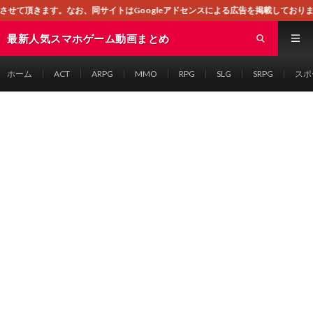
お、同サイトはGoogleアドセンスによる広告を掲載しております。
最新人気スマホゲーム動画まとめ
ホーム
ACT
ARPG
MMO
RPG
SLG
SRPG
スポ