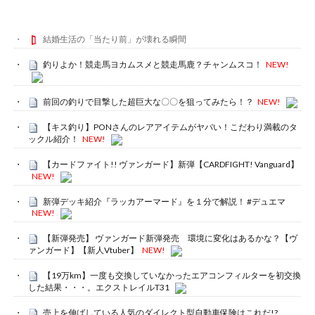
結婚生活の「当たり前」が壊れる瞬間
釣りよか！競走馬ヨカムスメと競走馬鹿？チャンムスコ！
NEW!
前回の釣りで目撃した超巨大な〇〇を狙ってみたら！？
NEW!
【キス釣り】PONさんのレアアイテムがヤバい！こだわり満載のタ
ックル紹介！
NEW!
【カードファイト!! ヴァンガード】新弾【CARDFIGHT! Vanguard】
NEW!
新弾デッキ紹介『ラッカアーマード』を１分で解説！ #デュエマ
NEW!
【新弾発売】 ヴァンガード新弾発売 環境に変化はあるかな？【ヴ
ァンガード】【新人Vtuber】
NEW!
【19万km】一度も交換していなかったエアコンフィルターを初交換
した結果・・・。エクストレイルT31
売上を伸ばしている人気のダイレクト型自動車保険はこれだ!?