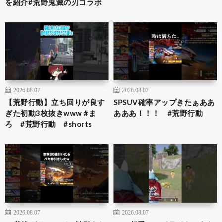
を紹介#荒野鬼滅の刃コラボ
2026.08.07
2026.08.07
【荒野行動】立ち回りが良す
SPSUV確率アップきたぁああ
ぎた初動3枚抜きwww #ま
あああ！！！ #荒野行動
ろ #荒野行動 #shorts
2026.08.07
2026.08.07