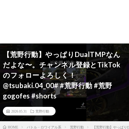
【荒野行動】やっぱりDualTMPなん
だよな〜。チャンネル登録とTikTok
のフォローよろしく！
@tsubaki.04_00# #荒野行動 #荒野
gogofes #shorts
2026.05.31
荒野行動
バトル・ロワイアル系
荒野行動
【荒野行動】やっぱりDual
HOME