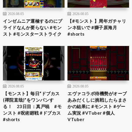
2026.08.05
2026.08.05
インゼムニア運極するのにプ
【#モンスト 】周年ガチャリ
ライドなんか要らない #モン
ンネ狙いで #獅子原海月
スト #モンスターストライク
#shorts
2026.08.05
2026.08.05
【モンスト】毎日“ドブカス
エヴァコラボ待機勢がオーブ
(禪院直哉)”をワンパンす
あみだくしに挑戦したらまさ
る！ 23日目：真戸暁 #モ
かの結果に #モンスト #ゲー
ンスト #呪術廻戦 #ドブカス
ム実況 #VTuber #個人
#shorts
VTuber