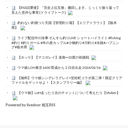
【RS3試乗後】「完全上位互換」撤回します。じっくり振り返って
見えた意外な事実 [ドライブトーク]
釣れない釣堀つり天国【管理釣り場】【エリアトラウト】【栃木
県】
ライブ配信中の珍事 ぞんすら釣りLIVE ショートハイライト #fishing
#釣り #釣りガール #年の差カップル#小物釣り#川釣り#水路#ハプニン
グ#栃木県
【ホッケ】【マコガレイ】道南➖10度の初挑戦
ウマ娘 LOH東京1600 育成から２日目出走 2026/02/16
【無料】ウマ娘シンデレラグレイ×笠松町コラボ第二弾！限定クリア
ファイルをゲットせよ！【スタンプラリー編】
【ウマ娘】LoH走ったり次のチャンミについて考えたり【Vtuber】
Powered by livedoor 相互RSS