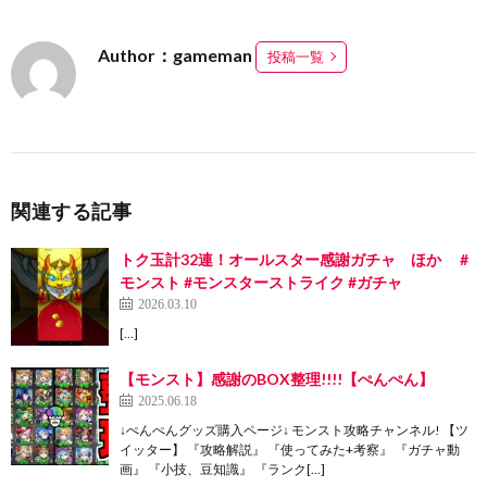
Author：gameman
投稿一覧
関連する記事
トク玉計32連！オールスター感謝ガチャ ほか #
モンスト #モンスターストライク #ガチャ
2026.03.10
[…]
【モンスト】感謝のBOX整理!!!!【ぺんぺん】
2025.06.18
↓ぺんぺんグッズ購入ページ↓ モンスト攻略チャンネル! 【ツ
イッター】 『攻略解説』 『使ってみた+考察』 『ガチャ動
画』 『小技、豆知識』 『ランク[…]