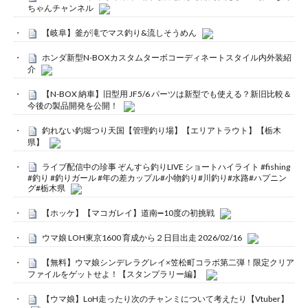
ちゃんチャンネル
【岐阜】釜が滝でマス釣り&流しそうめん
ホンダ新型N-BOXカスタムターボコーディネートスタイル内外装紹
介
【N-BOX 納車】旧型用 JF5/6 パーツは新型でも使える？新旧比較＆
今後の製品開発を公開！
釣れない釣堀つり天国【管理釣り場】【エリアトラウト】【栃木
県】
ライブ配信中の珍事 ぞんすら釣りLIVE ショートハイライト #fishing
#釣り #釣りガール #年の差カップル#小物釣り#川釣り#水路#ハプニン
グ#栃木県
【ホッケ】【マコガレイ】道南➖10度の初挑戦
ウマ娘 LOH東京1600 育成から２日目出走 2026/02/16
【無料】ウマ娘シンデレラグレイ×笠松町コラボ第二弾！限定クリア
ファイルをゲットせよ！【スタンプラリー編】
【ウマ娘】LoH走ったり次のチャンミについて考えたり【Vtuber】