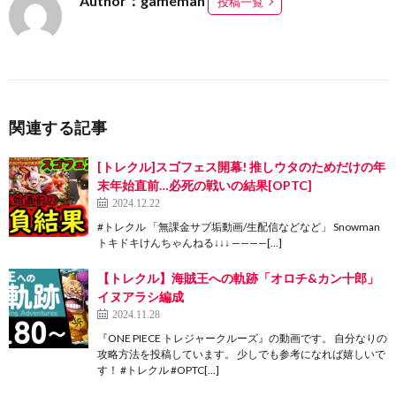
Author：gameman
投稿一覧
関連する記事
[トレクル]スゴフェス開幕! 推しウタのためだけの年
末年始直前…必死の戦いの結果[OPTC]
2024.12.22
#トレクル 「無課金サブ垢動画/生配信などなど」 Snowman
トキドキけんちゃんねる↓↓↓ ————[…]
【トレクル】海賊王への軌跡「オロチ&カン十郎」
イヌアラシ編成
2024.11.28
『ONE PIECE トレジャークルーズ』の動画です。 自分なりの
攻略方法を投稿しています。 少しでも参考になれば嬉しいで
す！ #トレクル #OPTC[…]