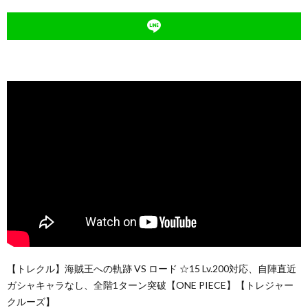
【トレクル】海賊王への軌跡 VS ロード ☆15 Lv.200対応、自陣直近
ガシャキャラなし、全階1ターン突破【ONE PIECE】【トレジャー
クルーズ】