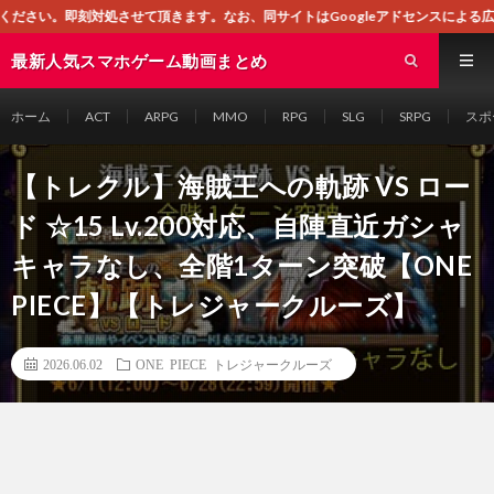
頂きます。なお、同サイトはGoogleアドセンスによる広告を掲載しております
最新人気スマホゲーム動画まとめ
ホーム
ACT
ARPG
MMO
RPG
SLG
SRPG
スポ
【トレクル】海賊王への軌跡 VS ロー
ド ☆15 Lv.200対応、自陣直近ガシャ
キャラなし、全階1ターン突破【ONE
PIECE】【トレジャークルーズ】
2026.06.02
ONE PIECE トレジャークルーズ