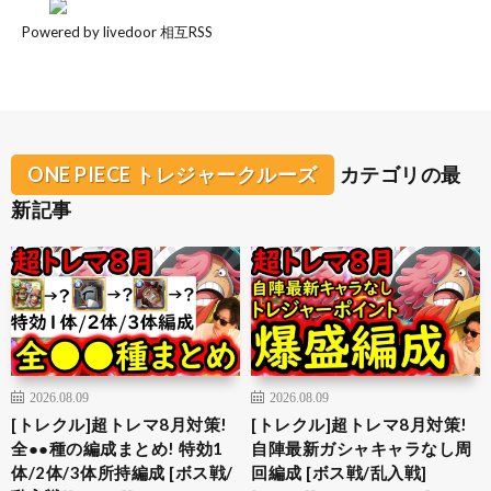
Powered by livedoor 相互RSS
ONE PIECE トレジャークルーズ
カテゴリの最
新記事
2026.08.09
2026.08.09
[トレクル]超トレマ8月対策!
[トレクル]超トレマ8月対策!
全●●種の編成まとめ! 特効1
自陣最新ガシャキャラなし周
体/2体/3体所持編成 [ボス戦/
回編成 [ボス戦/乱入戦]