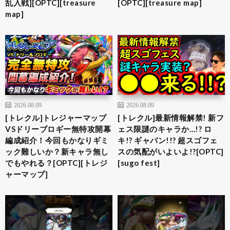
乱入戦][OPTC][treasure
[OPTC][treasure map]
map]
2026.08.09
2026.08.09
[トレクル]トレジャーマップ
[トレクル]最新情報解禁! 新フ
VSドリーブロギー無特攻開幕
ェス限謎のキャラか…!? ロ
編成紹介！今回もかなりギミ
キ!? ギャバン!!? 超スゴフェ
ック難しいか？新キャラ無し
スの気配がいよいよ!?[OPTC]
でもやれる？[OPTC][トレジ
[sugo fest]
ャーマップ]