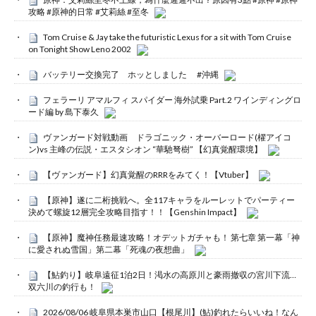
攻略 #原神的日常 #艾莉絲 #至冬
Tom Cruise & Jay take the futuristic Lexus for a sit with Tom Cruise
on Tonight Show Leno 2002
バッテリー交換完了 ホッとしました #沖縄
フェラーリ アマルフィ スパイダー 海外試乗 Part.2 ワインディングロ
ード編 by 島下泰久
ヴァンガード対戦動画 ドラゴニック・オーバーロード(櫂アイコ
ン)vs 主峰の伝説・エスタシオン “華馳弩樹” 【幻真覚醒環境】
【ヴァンガード】幻真覚醒のRRRをみてく！【Vtuber】
【原神】遂に二桁挑戦へ。全117キャラをルーレットでパーティー
決めて螺旋12層完全攻略目指す！！【Genshin Impact】
【原神】魔神任務最速攻略！オデットガチャも！ 第七章 第一幕「神
に愛されぬ雪国」第二幕「死魂の夜想曲」
【鮎釣り】岐阜遠征1泊2日！渇水の高原川と豪雨撤収の宮川下流…
双六川の釣行も！
2026/08/06 岐阜県本巣市山口【根尾川】(鮎)釣れたらいいね！なん