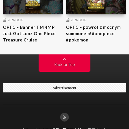
2026.08.09
2026.08.09
OPTC – Banner TM 4MP
OPTC – powrót z mocnym
Just Got Lonz One Piece
summonem!#onepiece
Treasure Cruise
#pokemon
Back to Top
Advertisement