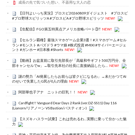
成長の先で気づいた想い、不器用な大人の恋
【日刊よいっち実況】プロスピ20260809ダイジェスト #プロスピ
#プロ野球スピリッツA #プロスピA #プロ野球スピリッツ
NEW!
【生配信】FGO第五特異点アメリカ攻略パート③‼️
NEW!
【セルラン覇権】最強スマホゲーム企業3選！#スマホゲーム #セル
ラン #モンスト #パズドラ #ウマ娘 #株式投資 #MIXI #サイバーエージェ
ント #ガンホー #日本株 #Shorts
NEW!
【動画】お盆直前に取引先部長が「高級和牛ギフト500万円分、全
部キャンセルでw」→取引先本社の社長に直接納品したら…
NEW!
謎の勢力「AI発展したらお前らは皆クビになるわ」→未だかつてAI
のせいで失業したG民が0人の理由
NEW!
阿部華也子アナ ニットの巨乳！！
NEW!
Cardfight!! Vanguard Dear Days 2 Rank (ver.DZ-SS11) Day 116
(Lianorn/リアノーン VS Bastion/バスティオン)
【スズキ ハスラー試乗】これは売れるわ…実際に乗って分かった魅
力
原神：艾莉絲至冬不上線，為什麼遲遲不出？原因有3點 #原神 #原神