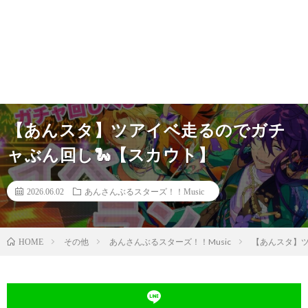
【あんスタ】ツアイベ走るのでガチ
ャぶん回し🐍【スカウト】
2026.06.02
あんさんぶるスターズ！！Music
その他
あんさんぶるスターズ！！Music
【あんスタ】ツ
HOME