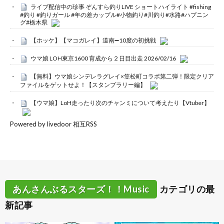
ライブ配信中の珍事 ぞんすら釣りLIVE ショートハイライト #fishing
#釣り #釣りガール #年の差カップル#小物釣り#川釣り#水路#ハプニン
グ#栃木県
【ホッケ】【マコガレイ】道南➖10度の初挑戦
ウマ娘 LOH東京1600 育成から２日目出走 2026/02/16
【無料】ウマ娘シンデレラグレイ×笠松町コラボ第二弾！限定クリア
ファイルをゲットせよ！【スタンプラリー編】
【ウマ娘】LoH走ったり次のチャンミについて考えたり【Vtuber】
Powered by livedoor 相互RSS
あんさんぶるスターズ！！Music
カテゴリの最
新記事