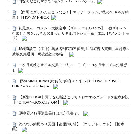
何なんだこれマジで#モンスト #shorts #ゲーム
【白黒にグリルだとこうなる！】マイナーチェンジ後のN-BOXが納
車！｜HONDA N-BOX
初見さん・コメント大歓迎 🔴【ギルドバトル #125】一強ギルドを
打破した男 Slaydさんのまったりギルバトショー＆与太話【#メメントモ
リ】
我就直說了【原神】奧黛塔到底值不值得抽? 詳細深入實測、星超導&
擴散反應通拐！玩後感乾貨攻略！
一ヶ月点検とオイル交換 エブリイ ワゴン 1ヶ月乗ってみた感想
も
[原神 MMD ] Kirara (绮良良 / 綺良々 / 키라라) – LOW CORTISOL
FUNK – Genshin Impact
【新型N-BOX】買うなら断然こっち！おすすめグレードを徹底解説
【HONDA N-BOX CUSTOM】
原神 看来犯罪预告是打出真实伤害了。
釣れない釣堀つり天国【管理釣り場】【エリアトラウト】【栃木
県】