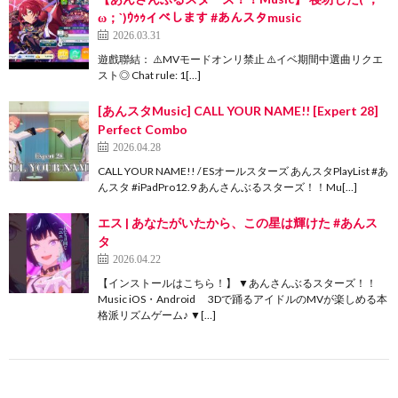
ω；`)ｳｩｩイベします #あんスタmusic
2026.03.31
遊戲聯結： ⚠️MVモードオンリ禁止 ⚠️イベ期間中選曲リクエ
スト◎ Chat rule: 1[…]
[あんスタMusic] CALL YOUR NAME!! [Expert 28]
Perfect Combo
2026.04.28
CALL YOUR NAME!! / ESオールスターズ あんスタPlayList #あ
んスタ #iPadPro12.9 あんさんぶるスターズ！！Mu[…]
エス | あなたがいたから、この星は輝けた #あんス
タ
2026.04.22
【インストールはこちら！】 ▼あんさんぶるスターズ！！
Music iOS・Android 3Dで踊るアイドルのMVが楽しめる本
格派リズムゲーム♪ ▼[…]