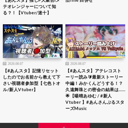
【あんスタ】推しP大集合❕メ
旧fine 白併せ
テオレンジャーについて知
る？！【Vtuber/迷十】
2026.08.07
2026.08.07
【#あんスタ】記憶リセット
【#あんスタ】アテレコスト
したのでお名前から教えて下
ーリー読み🔰最新ストーリー
さい視聴者参加型【七色トオ
中編！みかくんどうする！？
ル/新人Vtuber】
久遠舞珠との密会の結果は……
🌟【暘晴あゆむ / #新人
Vtuber 】#あんさんぶるスタ
ーズMusic