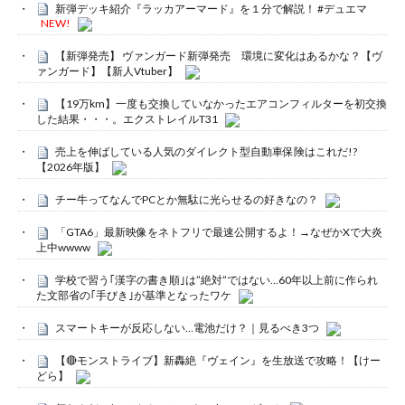
新弾デッキ紹介『ラッカアーマード』を１分で解説！ #デュエマ
NEW!
【新弾発売】 ヴァンガード新弾発売 環境に変化はあるかな？【ヴ
ァンガード】【新人Vtuber】
【19万km】一度も交換していなかったエアコンフィルターを初交換
した結果・・・。エクストレイルT31
売上を伸ばしている人気のダイレクト型自動車保険はこれだ!?
【2026年版】
チー牛ってなんでPCとか無駄に光らせるの好きなの？
「GTA6」最新映像をネトフリで最速公開するよ！→なぜかXで大炎
上中wwww
学校で習う｢漢字の書き順｣は”絶対”ではない…60年以上前に作られ
た文部省の｢手びき｣が基準となったワケ
スマートキーが反応しない…電池だけ？｜見るべき3つ
【🔴モンストライブ】新轟絶『ヴェイン』を生放送で攻略！【けー
どら】