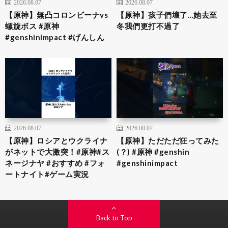
2026.08.07
2026.08.07
【原神】無凸コロンビーナvs
【原神】孩子們壞了…她去至
螺旋ボス #原神
冬我們更打不過了
#genshinimpact #げんしん
2026.08.07
2026.08.07
【原神】ロシアとウクライナ
【原神】ただただ狂ってみた
がネットで大激突！#原神#ス
(？) #原神 #genshin
ネージナヤ #おすすめ #フォ
#genshinimpact
ートナイト#ゲーム実況
Back to Top