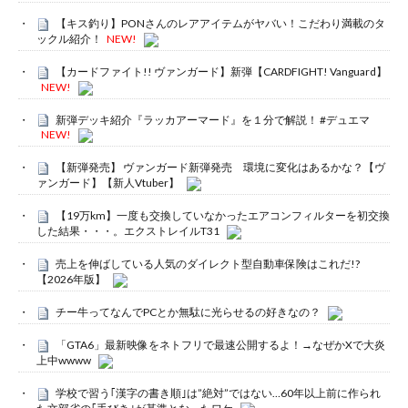
【キス釣り】PONさんのレアアイテムがヤバい！こだわり満載のタ
ックル紹介！
NEW!
【カードファイト!! ヴァンガード】新弾【CARDFIGHT! Vanguard】
NEW!
新弾デッキ紹介『ラッカアーマード』を１分で解説！ #デュエマ
NEW!
【新弾発売】 ヴァンガード新弾発売 環境に変化はあるかな？【ヴ
ァンガード】【新人Vtuber】
【19万km】一度も交換していなかったエアコンフィルターを初交換
した結果・・・。エクストレイルT31
売上を伸ばしている人気のダイレクト型自動車保険はこれだ!?
【2026年版】
チー牛ってなんでPCとか無駄に光らせるの好きなの？
「GTA6」最新映像をネトフリで最速公開するよ！→なぜかXで大炎
上中wwww
学校で習う｢漢字の書き順｣は”絶対”ではない…60年以上前に作られ