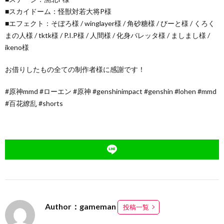
■スカイドーム：怪獣対若大将P様
■エフェクト：そぼろ様 / winglayer様 / 角砂糖様 / びーと様 / くろく
まの人様 / tktk様 / P.I.P様 / 人間様 / 化身バレッタ様 / ましまし様 /
ikeno様
お借りしたもの全ての制作者様に感謝です！
#原神mmd #ローエン #原神 #genshinimpact #genshin #lohen #mmd
#百花繚乱 #shorts
Author：gameman
投稿一覧