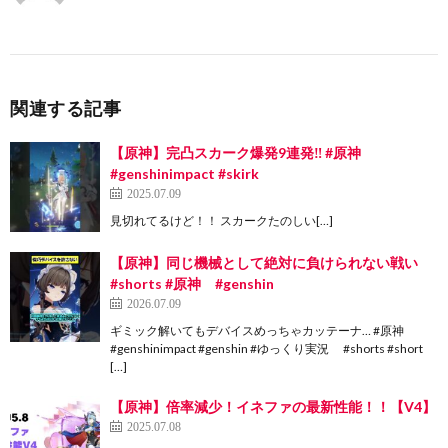
関連する記事
【原神】完凸スカーク爆発9連発‼️ #原神
#genshinimpact #skirk
2025.07.09
見切れてるけど！！ スカークたのしい[…]
【原神】同じ機械として絶対に負けられない戦い
#shorts #原神 #genshin
2026.07.09
ギミック解いてもデバイスめっちゃカッテーナ… #原神
#genshinimpact #genshin #ゆっくり実況 #shorts #short
[…]
【原神】倍率減少！イネファの最新性能！！【V4】
2025.07.08