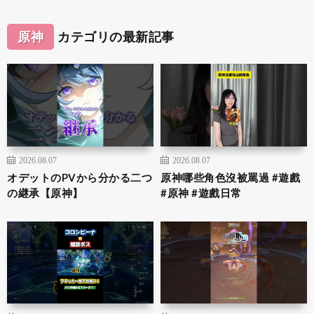
原神
カテゴリの最新記事
2026.08.07
2026.08.07
オデットのPVから分かる二つ
原神哪些角色沒被罵過 #遊戲
の継承【原神】
#原神 #遊戲日常