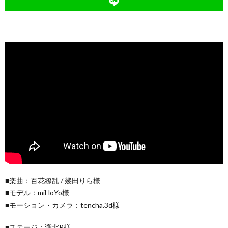
■楽曲：百花繚乱 / 幾田りら様
■モデル：miHoYo様
■モーション・カメラ：tencha.3d様
■ステージ：溯北P様