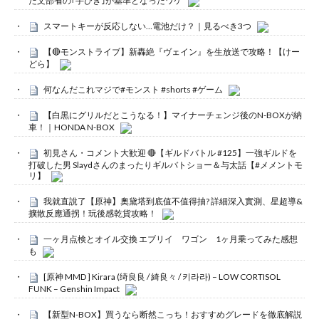
た文部省の｢手びき｣が基準となったワケ
スマートキーが反応しない…電池だけ？｜見るべき3つ
【🔴モンストライブ】新轟絶『ヴェイン』を生放送で攻略！【けー
どら】
何なんだこれマジで#モンスト #shorts #ゲーム
【白黒にグリルだとこうなる！】マイナーチェンジ後のN-BOXが納
車！｜HONDA N-BOX
初見さん・コメント大歓迎 🔴【ギルドバトル #125】一強ギルドを
打破した男 Slaydさんのまったりギルバトショー＆与太話【#メメントモ
リ】
我就直說了【原神】奧黛塔到底值不值得抽? 詳細深入實測、星超導&
擴散反應通拐！玩後感乾貨攻略！
一ヶ月点検とオイル交換 エブリイ ワゴン 1ヶ月乗ってみた感想
も
[原神 MMD ] Kirara (绮良良 / 綺良々 / 키라라) – LOW CORTISOL
FUNK – Genshin Impact
【新型N-BOX】買うなら断然こっち！おすすめグレードを徹底解説