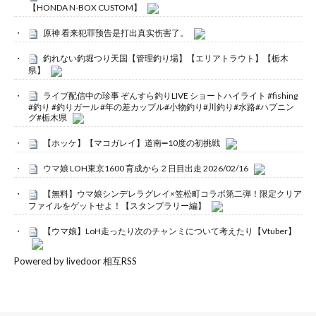
【HONDA N-BOX CUSTOM】
原神 看来犯罪预告是打出真实伤害了。
釣れない釣堀つり天国【管理釣り場】【エリアトラウト】【栃木
県】
ライブ配信中の珍事 ぞんすら釣りLIVE ショートハイライト #fishing
#釣り #釣りガール #年の差カップル#小物釣り#川釣り#水路#ハプニン
グ#栃木県
【ホッケ】【マコガレイ】道南➖10度の初挑戦
ウマ娘 LOH東京1600 育成から２日目出走 2026/02/16
【無料】ウマ娘シンデレラグレイ×笠松町コラボ第二弾！限定クリア
ファイルをゲットせよ！【スタンプラリー編】
【ウマ娘】LoH走ったり次のチャンミについて考えたり【Vtuber】
Powered by livedoor 相互RSS