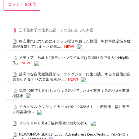
三十路女子の仕事と恋、その先にあった本音
格安電気代のためにインフラ投資を怠った韓国、朝鮮半島全域を猛
暑が直撃してしまった結果……
NEW!
メディア「Switch2版モンハンワイルズはDLSS込みで最大1440p動
作」
NEW!
反高市な自民党議員がモーニングショーに生出演、すると普段は自
民を叩きまくりの某出演者が……
NEW!
気温40度でも釣れちゃうキス釣りでした #三重県キス釣り #三重県
松阪市
イカメタル ケンサキイカshort02 2026.8.1 ～若狭湾 福井県三
方郡美浜沖～
２０２６年８月4日福井県嶺北地方の釣り
NEW UNION SERIES! Lauan Adventurers Deck Testing! | Yu-Gi-Oh