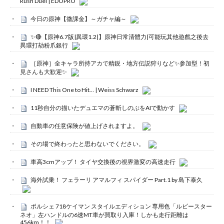
Rush Duel | EDOPRO
今日の原神【微課金】～ガチャ編～
✨🔴【原神6.7版|異環1.2|】原神日常清體力|可能玩其他遊戲之後去
異環打劫粉爪銀行
［原神］全キャラ所持アカで精鋭・地方伝説狩りなど✨参加型！初
見さんも大歓迎✨
I NEED This One to Hit… | Weiss Schwarz
11秒自分の描いたデュエマの蒼斬しのぶをAIで動かす
自動車の任意保険が値上げされますよ。
その場で終わったと思わないでください。
車高3cmアップ！ タイヤ交換後の視界激変の高速走行
海外試乗！ フェラーリ アマルフィ スパイダー Part.1 by 島下泰久
ポルシェ 718ケイマン スタイルエディション 専用色「ルビースター
ネオ」左ハンドルの6速MT車が買取り入庫！しかも走行距離は
456km！！