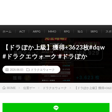
ホーム
ACT
ARPG
MMO
RPG
SLG
SRPG
スポ
【ドラぽか上級】獲得+3623枚#dqw
#ドラクエウォーク #ドラぽか
2026.06.03
ドラクエウォーク
位置ゲー
ドラクエウォーク
【ドラぽか上級】獲得+3623
HOME