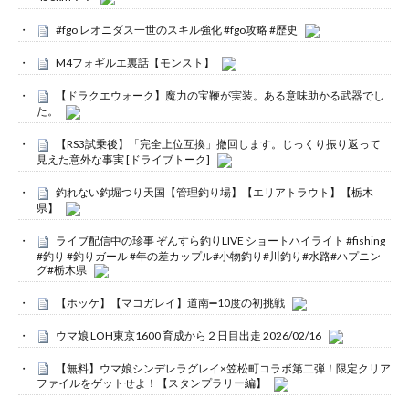
#fgo レオニダス一世のスキル強化 #fgo攻略 #歴史
M4フォギルエ裏話【モンスト】
【ドラクエウォーク】魔力の宝鞭が実装。ある意味助かる武器でし
た。
【RS3試乗後】「完全上位互換」撤回します。じっくり振り返って
見えた意外な事実 [ドライブトーク]
釣れない釣堀つり天国【管理釣り場】【エリアトラウト】【栃木
県】
ライブ配信中の珍事 ぞんすら釣りLIVE ショートハイライト #fishing
#釣り #釣りガール #年の差カップル#小物釣り#川釣り#水路#ハプニン
グ#栃木県
【ホッケ】【マコガレイ】道南➖10度の初挑戦
ウマ娘 LOH東京1600 育成から２日目出走 2026/02/16
【無料】ウマ娘シンデレラグレイ×笠松町コラボ第二弾！限定クリア
ファイルをゲットせよ！【スタンプラリー編】