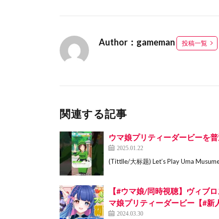
Author：gameman
投稿一覧
関連する記事
ウマ娘プリティーダービーを普通
2025.01.22
(Tittlle/大标题) Let’s Play Uma M
【#ウマ娘/同時視聴】ヴィブロ
マ娘プリティーダービー【#新人V
2024.03.30