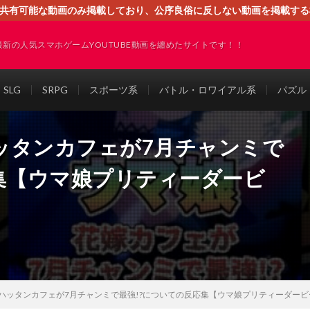
す。共有可能な動画のみ掲載しており、公序良俗に反しない動画を掲載す
ください。即刻対処させて頂きます。なお、同サイトはGoogleアド
最新の人気スマホゲームYOUTUBE動画を纏めたサイトです！！
SLG
SRPG
スポーツ系
バトル・ロワイアル系
パズル
ッタンカフェが7月チャンミで
集【ウマ娘プリティーダービ
ハッタンカフェが7月チャンミで最強!?についての反応集【ウマ娘プリティーダービ