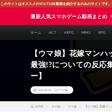
このサイトはオススメのYOUTUBE動画を紹介するのみのサイトで
いましたら、下記お問合せよりご連絡
最新人気スマホゲーム動画まとめ
ホーム
ACT
ARPG
MMO
RPG
【ウマ娘】花嫁マンハ
最強!?についての反応
ー】
2026.06.04
ウマ娘
その他
ウマ娘
【ウマ娘】花嫁マン
HOME