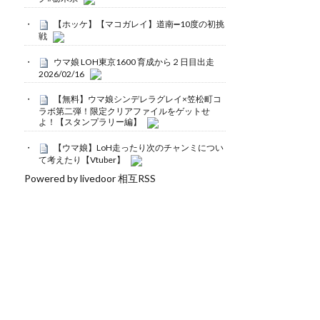
【ホッケ】【マコガレイ】道南➖10度の初挑
戦
ウマ娘 LOH東京1600 育成から２日目出走
2026/02/16
【無料】ウマ娘シンデレラグレイ×笠松町コ
ラボ第二弾！限定クリアファイルをゲットせ
よ！【スタンプラリー編】
【ウマ娘】LoH走ったり次のチャンミについ
て考えたり【Vtuber】
Powered by livedoor 相互RSS