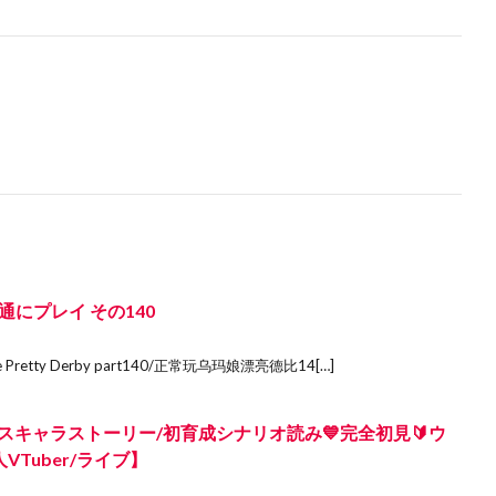
にプレイ その140
usume Pretty Derby part140/正常玩乌玛娘漂亮德比14[…]
スキャラストーリー/初育成シナリオ読み💙完全初見🔰ウ
Tuber/ライブ】