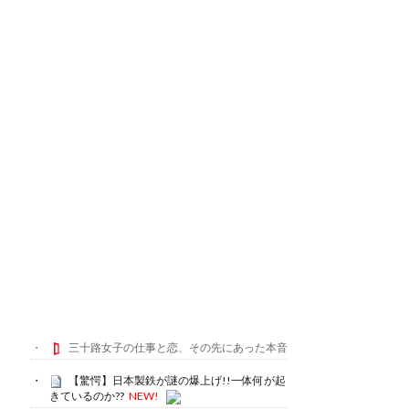
三十路女子の仕事と恋、その先にあった本音
【驚愕】日本製鉄が謎の爆上げ!!一体何が起
きているのか??
NEW!