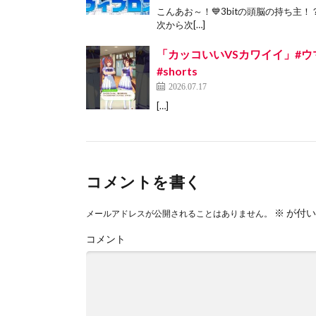
こんあお～！💙3bitの頭脳の持ち主！
次から次[…]
「カッコいいVSカワイイ」#ウ
#shorts
2026.07.17
[…]
コメントを書く
※
が付い
メールアドレスが公開されることはありません。
コメント