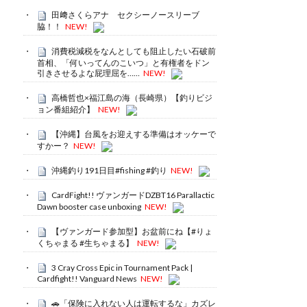
田﨑さくらアナ セクシーノースリーブ
脇！！
NEW!
消費税減税をなんとしても阻止したい石破前
首相、「何いってんのこいつ」と有権者をドン
引きさせるよな屁理屈を……
NEW!
高橋哲也×福江島の海（長崎県）【釣りビジ
ョン番組紹介】
NEW!
【沖縄】台風をお迎えする準備はオッケーで
すかー？
NEW!
沖縄釣り191日目#fishing #釣り
NEW!
CardFight!! ヴァンガードDZBT16 Parallactic
Dawn booster case unboxing
NEW!
【ヴァンガード参加型】お盆前にね【#りょ
くちゃまる #生ちゃまる】
NEW!
3 Cray Cross Epic in Tournament Pack |
Cardfight!! Vanguard News
NEW!
🚗「保険に入れない人は運転するな」カズレ