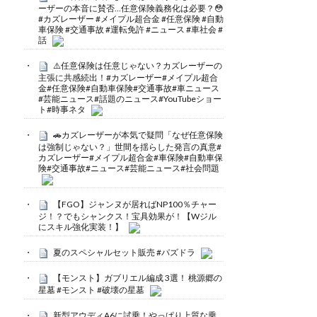
ーザーの本音に賛否…任意保険義務化は必要？😳
#カズレーザー #メイプル超合金 #任意保険 #自動
車保険 #交通事故 #運転免許 #ニュース #車社会 #
話
⚠️任意保険は任意じゃない？カズレーザーの
主張に共感続出！#カズレーザー#メイプル超合
金#任意保険#自動車保険#交通事故#車ニュース
#芸能ニュース#話題のニュース#YouTubeショー
ト#時事ネタ
🚗カズレーザーが本気で疑問「なぜ任意保険
は強制じゃない？」世間を揺らした発言の真意#
カズレーザー#メイプル超合金#車保険#自動車保
険#交通事故#ニュース#芸能ニュース#社会問題
【FGO】ジャンヌが居ればNP100％チャー
ジ！？でもシャンクス！宝具効果が！【Wジル
にスキル強化実装！】
夏のスペシャルセット販売 #パズドラ
【モンスト】ガブリエル編成 3選！ 桃源郷の
星墓 #モンスト #破壊の星墓
新型アウディA6に試乗！やっぱり上質な乗