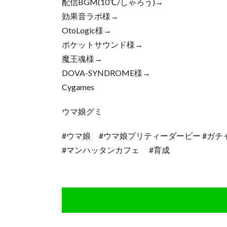
配信BGM(10℃/しゃろう)→
効果音ラボ様→
OtoLogic様→
ポケットサウンド様→
魔王魂様→
DOVA-SYNDROME様→
Cygames
ウマ娘グミ
#ウマ娘 #ウマ娘プリティーダービー #ガチャ 
#マンハッタンカフェ #育成