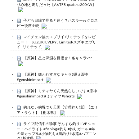
り心地と走りだった【A6 TFSI quattro 200kW】
子ども目線で見ると違う？ハスラーvsクロス
ビー後席比較
マイチェン後のエブリイJリミテッドをレビ
ュー！ SUZUKI EVERY J Limited/スズキ エブリ
イ Jリミテッド,
【原神】星と深淵を目指せ！各キャラver.
【原神】嫌われすぎなキャラ3選 #原神
#genshinimpact
【原神】ミティヤくん天然らしいです #原神
#genshinimpact #ミティヤ #shorts
釣れない釣堀つり天国【管理釣り場】【エリ
アトラウト】【栃木県】
ライブ配信中の珍事 ぞんすら釣りLIVE ショ
ートハイライト #fishing #釣り #釣りガール #年
の差カップル#小物釣り#川釣り#水路#ハプニン
グ#栃木県