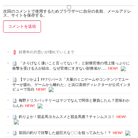
次回のコメントで使用するためブラウザーに自分の名前、メールアドレ
ス、サイトを保存する。
好青年の片思いが壊れていくまで
「さりげなく凄いこと言ってない？」と財務官僚の増上慢っぷりに
衝撃を受ける人が続出、なぜ官僚にすぎない財務省が……
NEW!
【マジかよ】FF7リバース「大量のミニゲームやコンテンツでユー
ザーが疲れ、ゲームから離れた」と浜口直樹ディレクターが公式インタ
ビューで告白
NEW!
梅野ドリスバッテリーはマジでなんで阿倍と勝負したん？意味わか
らんわ
NEW!
釣りよか！競走馬ヨカムスメと競走馬鹿？チャンムスコ！
NEW!
前回の釣りで目撃した超巨大な〇〇を狙ってみたら！？
NEW!